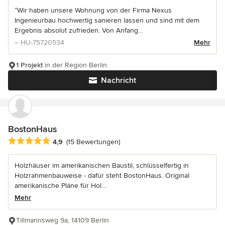
“Wir haben unsere Wohnung von der Firma Nexus
Ingenieurbau hochwertig sanieren lassen und sind mit dem
Ergebnis absolut zufrieden. Von Anfang...
– HU-75720534
Mehr
1 Projekt
in der Region Berlin
Nachricht
BostonHaus
Durchschnittliche Bewertung: 4.9 von 5 Sternen
4,9
(15 Bewertungen)
Holzhäuser im amerikanischen Baustil, schlüsselfertig in
Holzrahmenbauweise - dafür steht BostonHaus. Original
amerikanische Pläne für Hol...
Mehr
Tillmannsweg 9a, 14109 Berlin