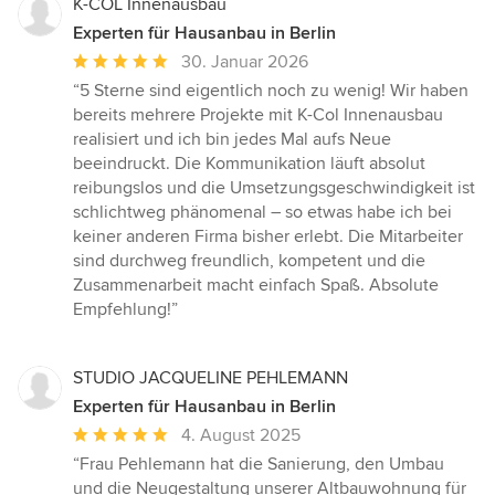
K-COL Innenausbau
Experten für Hausanbau in Berlin
Durchschnittliche
30. Januar 2026
Bewertung:
“5 Sterne sind eigentlich noch zu wenig! Wir haben
5
bereits mehrere Projekte mit K-Col Innenausbau
von
realisiert und ich bin jedes Mal aufs Neue
5
beeindruckt. Die Kommunikation läuft absolut
Sternen
reibungslos und die Umsetzungsgeschwindigkeit ist
schlichtweg phänomenal – so etwas habe ich bei
keiner anderen Firma bisher erlebt. Die Mitarbeiter
sind durchweg freundlich, kompetent und die
Zusammenarbeit macht einfach Spaß. Absolute
Empfehlung!”
STUDIO JACQUELINE PEHLEMANN
Experten für Hausanbau in Berlin
Durchschnittliche
4. August 2025
Bewertung:
“Frau Pehlemann hat die Sanierung, den Umbau
5
und die Neugestaltung unserer Altbauwohnung für