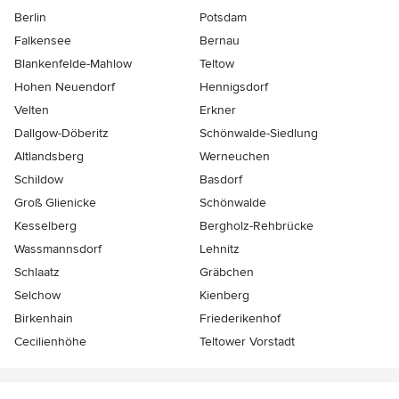
Berlin
Potsdam
Falkensee
Bernau
Blankenfelde-Mahlow
Teltow
Hohen Neuendorf
Hennigsdorf
Velten
Erkner
Dallgow-Döberitz
Schönwalde-Siedlung
Altlandsberg
Werneuchen
Schildow
Basdorf
Groß Glienicke
Schönwalde
Kesselberg
Bergholz-Rehbrücke
Wassmannsdorf
Lehnitz
Schlaatz
Gräbchen
Selchow
Kienberg
Birkenhain
Friederikenhof
Cecilienhöhe
Teltower Vorstadt