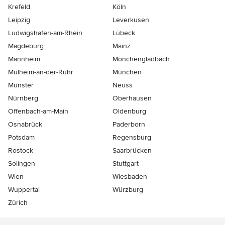
Krefeld
Köln
Leipzig
Leverkusen
Ludwigshafen-am-Rhein
Lübeck
Magdeburg
Mainz
Mannheim
Mönchen­gladbach
Mülheim-an-der-Ruhr
München
Münster
Neuss
Nürnberg
Oberhausen
Offenbach-am-Main
Oldenburg
Osnabrück
Paderborn
Potsdam
Regensburg
Rostock
Saarbrücken
Solingen
Stuttgart
Wien
Wiesbaden
Wuppertal
Würzburg
Zürich