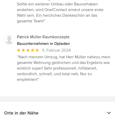
Sollte ein weiterer Umbau oder Bauvorhaben
anstehen, wird One!Contact erneut unsere erste
Wahl sein. Ein herzliches Dankeschön an das
gesamte Team!”
Patrick Müller Raumkonzepte
Bauunternehmen in Opladen
Durchschnittliche
5. Februar 2024
Bewertung:
“Nach meinem Umzug, hat Herr Müller nahezu mein
5
gesamte Wohnung gestrichen und das Ergebnis war
von
wirklich super! Sehr professionell, hilfsbereit,
5
verbindlich, schnell, und total nett. Nur zu
Sternen
empfehlen!”
Orte in der Nähe