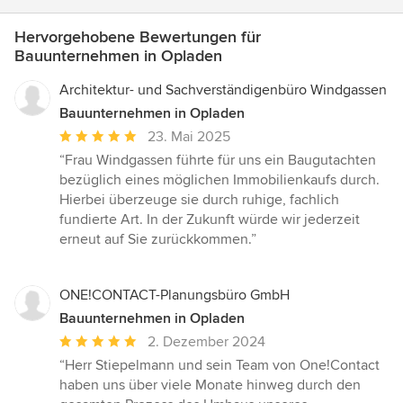
Hervorgehobene Bewertungen für
Bauunternehmen in Opladen
Architektur- und Sachverständigenbüro Windgassen
Bauunternehmen in Opladen
Durchschnittliche
23. Mai 2025
Bewertung:
“Frau Windgassen führte für uns ein Baugutachten
5
bezüglich eines möglichen Immobilienkaufs durch.
von
Hierbei überzeuge sie durch ruhige, fachlich
5
fundierte Art. In der Zukunft würde wir jederzeit
Sternen
erneut auf Sie zurückkommen.”
ONE!CONTACT-Planungsbüro GmbH
Bauunternehmen in Opladen
Durchschnittliche
2. Dezember 2024
Bewertung:
“Herr Stiepelmann und sein Team von One!Contact
5
haben uns über viele Monate hinweg durch den
von