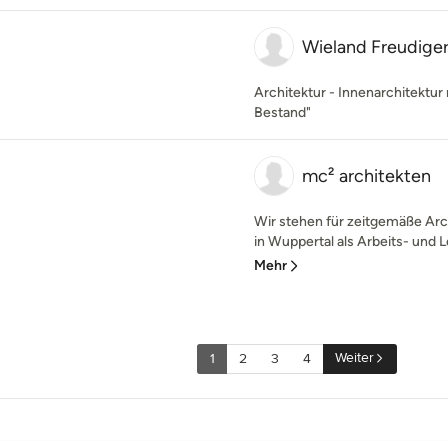
Wieland Freudiger 
Architektur - Innenarchitektu
Bestand"
mc² architekten
Wir stehen für zeitgemäße Arc
in Wuppertal als Arbeits- und 
Mehr
Weiter
1
2
3
4