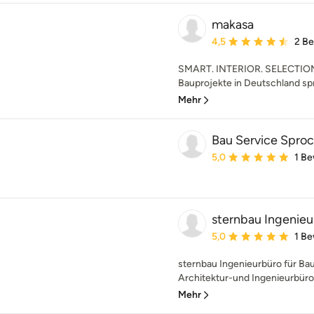
makasa
Durchschnittliche Bewe
4,5
2 B
SMART. INTERIOR. SELECTION. 
Bauprojekte in Deutschland spr
Mehr
Bau Service Spro
Durchschnittliche Bewe
5,0
1 B
sternbau Ingenieu
Durchschnittliche Bewe
5,0
1 B
sternbau Ingenieurbüro für Ba
Architektur-und Ingenieurbüro 
Mehr