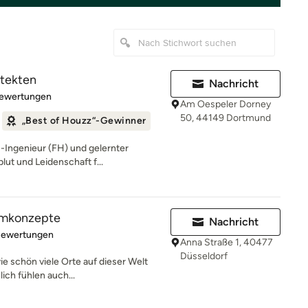
itekten
Nachricht
rtung: 5 von 5 Sternen
Bewertungen
Am Oespeler Dorney
50, 44149 Dortmund
„Best of Houzz“-Gewinner
-Ingenieur (FH) und gelernter
blut und Leidenschaft f...
aumkonzepte
Nachricht
rtung: 4.8 von 5 Sternen
Bewertungen
Anna Straße 1, 40477
Düsseldorf
wie schön viele Orte auf dieser Welt
ch fühlen auch...