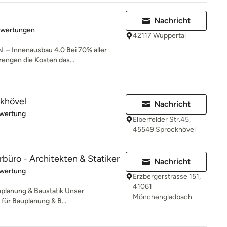
Nachricht
rtung: 4.5 von 5 Sternen
ewertungen
42117 Wuppertal
– Innenausbau 4.0 Bei 70% aller
engen die Kosten das...
ckhövel
Nachricht
rtung: 5 von 5 Sternen
ewertung
Elberfelder Str.45,
45549 Sprockhövel
rbüro - Architekten & Statiker
Nachricht
rtung: 5 von 5 Sternen
ewertung
Erzbergerstrasse 151,
41061
uplanung & Baustatik Unser
Mönchengladbach
für Bauplanung & B...