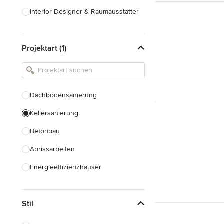
Interior Designer & Raumausstatter
Küchenplanung
Projektart (1)
Landschaftsarchitekten
Armaturen & Sanitärbedarf
Beleuchtung
Dachbodensanierung
Einbauschränke
Kellersanierung
Alle anzeigen
Betonbau
Abrissarbeiten
Energieeffizienzhäuser
Fundamentarbeiten
Stil
Garagenbau
Nachhaltiges Bauen