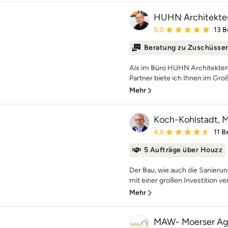
HUHN Architekte
Durchschnittliche Bewe
5,0
13 
Beratung zu Zuschüsse
Als im Büro HUHN Architekten
Partner biete ich Ihnen im Gro
Mehr
Koch-Kohlstadt, Mi
Durchschnittliche Bewe
4,6
11 
5 Aufträge über Houzz
Der Bau, wie auch die Sanierun
mit einer großen Investition ve
Mehr
MAW- Moerser Ag