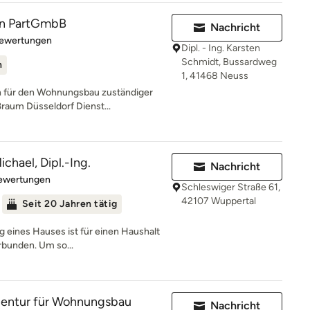
n PartGmbB
Nachricht
rtung: 5 von 5 Sternen
Bewertungen
Dipl. - Ing. Karsten
Schmidt, Bussardweg
n
1, 41468 Neuss
 für den Wohnungsbau zuständiger
ßraum Düsseldorf Dienst...
chael, Dipl.-Ing.
Nachricht
rtung: 4.6 von 5 Sternen
Bewertungen
Schleswiger Straße 61,
42107 Wuppertal
Seit 20 Jahren tätig
g eines Hauses ist für einen Haushalt
rbunden. Um so...
entur für Wohnungsbau
Nachricht