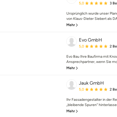
Durchschnittliche Bewe
5,0
3 B
Ursprünglich wurde unser Plan
von Klaus-Dieter Siebert als D
Mehr
Evo GmbH
Durchschnittliche Bewe
5,0
2 B
Evo Bau Ihre Baufirma mit Know
Ansprechpartner, wenn Sie mod
Mehr
Jauk GmbH
Durchschnittliche Bewe
5,0
2 B
Ihr Fassadengestalter in der R
„bleibende Spuren“ hinterlassen
Mehr