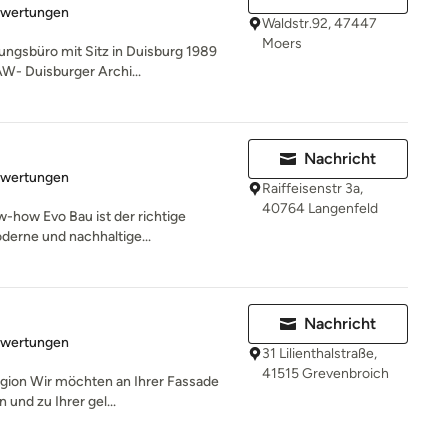
rtung: 5 von 5 Sternen
ewertungen
Waldstr.92, 47447
Moers
ungsbüro mit Sitz in Duisburg 1989
AW- Duisburger Archi...
Nachricht
rtung: 5 von 5 Sternen
ewertungen
Raiffeisenstr 3a,
40764 Langenfeld
-how Evo Bau ist der richtige
erne und nachhaltige...
Nachricht
rtung: 5 von 5 Sternen
ewertungen
31 Lilienthalstraße,
41515 Grevenbroich
egion Wir möchten an Ihrer Fassade
 und zu Ihrer gel...