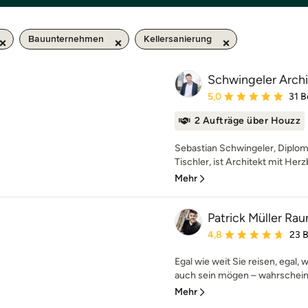
Bauunternehmen
Kellersanierung
Schwingeler Arch
Durchschnittliche Bewe
5,0
31 
2 Aufträge über Houzz
Sebastian Schwingeler, Diplom
Tischler, ist Architekt mit Herz
Mehr
Patrick Müller R
Durchschnittliche Bewe
4,8
23 
Egal wie weit Sie reisen, egal, 
auch sein mögen – wahrscheinli
Mehr