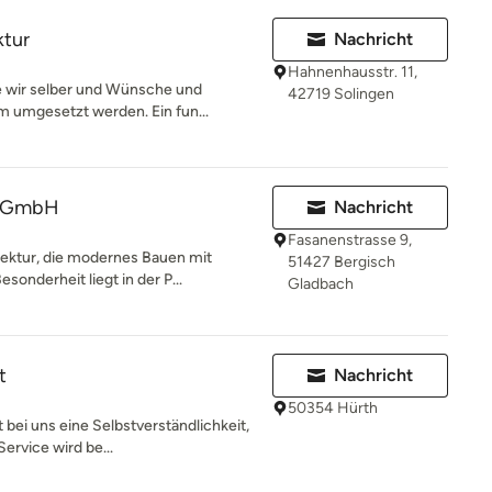
ktur
Nachricht
Hahnenhausstr. 11,
ie wir selber und Wünsche und
42719 Solingen
 umgesetzt werden. Ein fun...
n GmbH
Nachricht
Fasanenstrasse 9,
ektur, die modernes Bauen mit
51427 Bergisch
onderheit liegt in der P...
Gladbach
t
Nachricht
50354 Hürth
 bei uns eine Selbstverständlichkeit,
ervice wird be...