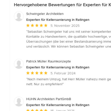
Hervorgehobene Bewertungen für Experten für Ke
Schwingeler Architekten
Experten für Kellersanierung in Ratingen
Durchschnittliche
5. November 2025
Bewertung:
“Sebastian Schwingeler hat uns mit seiner kompetenten
5
Kontakte zu Handwerkern, die qualitativ hochwertige, v
von
Überraschungen (die bei einer Bestandsanierung immer
5
und verlässlich. Wir können Sebastian Schwingeler une
Sternen
Patrick Müller Raumkonzepte
Experten für Kellersanierung in Ratingen
Durchschnittliche
5. Februar 2024
Bewertung:
“Nach meinem Umzug, hat Herr Müller nahezu mein gesam
5
nett. Nur zu empfehlen!”
von
5
Sternen
HUHN Architekten PartGmbB
Experten für Kellersanierung in Ratingen
Durchschnittliche
15. Januar 2021