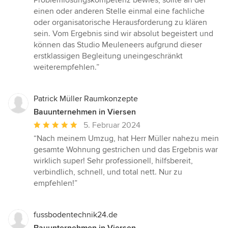
Problemlösungskompetenz bewies, sollte an der
einen oder anderen Stelle einmal eine fachliche
oder organisatorische Herausforderung zu klären
sein. Vom Ergebnis sind wir absolut begeistert und
können das Studio Meuleneers aufgrund dieser
erstklassigen Begleitung uneingeschränkt
weiterempfehlen.”
Patrick Müller Raumkonzepte
Bauunternehmen in Viersen
Durchschnittliche
5. Februar 2024
Bewertung:
“Nach meinem Umzug, hat Herr Müller nahezu mein
5
gesamte Wohnung gestrichen und das Ergebnis war
von
wirklich super! Sehr professionell, hilfsbereit,
5
verbindlich, schnell, und total nett. Nur zu
Sternen
empfehlen!”
fussbodentechnik24.de