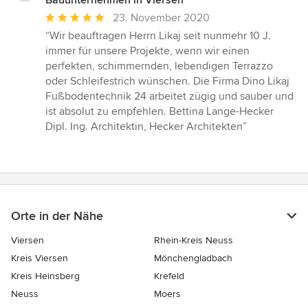
Bauunternehmen in Viersen
Durchschnittliche
23. November 2020
Bewertung:
“Wir beauftragen Herrn Likaj seit nunmehr 10 J.
5
immer für unsere Projekte, wenn wir einen
von
perfekten, schimmernden, lebendigen Terrazzo
5
oder Schleifestrich wünschen. Die Firma Dino Likaj
Sternen
Fußbodentechnik 24 arbeitet zügig und sauber und
ist absolut zu empfehlen. Bettina Lange-Hecker
Dipl. Ing. Architektin, Hecker Architekten”
Orte in der Nähe
Viersen
Rhein-Kreis Neuss
Kreis Viersen
Mönchengladbach
Kreis Heinsberg
Krefeld
Neuss
Moers