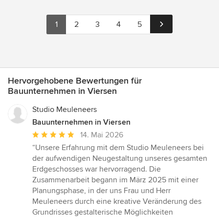
1
2
3
4
5
Hervorgehobene Bewertungen für
Bauunternehmen in Viersen
Studio Meuleneers
Bauunternehmen in Viersen
Durchschnittliche
14. Mai 2026
Bewertung:
“Unsere Erfahrung mit dem Studio Meuleneers bei
5
der aufwendigen Neugestaltung unseres gesamten
von
Erdgeschosses war hervorragend. Die
5
Zusammenarbeit begann im März 2025 mit einer
Sternen
Planungsphase, in der uns Frau und Herr
Meuleneers durch eine kreative Veränderung des
Grundrisses gestalterische Möglichkeiten