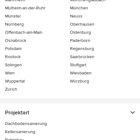
Mülheim-an-der-Ruhr
München
Münster
Neuss
Nürnberg
Oberhausen
Offenbach-am-Main
Oldenburg
Osnabrück
Paderborn
Potsdam
Regensburg
Rostock
Saarbrücken
Solingen
Stuttgart
Wien
Wiesbaden
Wuppertal
Würzburg
Zürich
Projektart
Dachbodensanierung
Kellersanierung
Betonbau