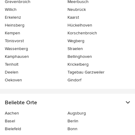
Grevenbroich
Meerbusch
Willich
Neubrück
Erkelenz
Kaarst
Heinsberg
Hückelhoven
Kempen
Korschenbroich
Tönisvorst
Wegberg
Wassenberg
Straelen
Kamphausen
Bellinghoven
Tenholt
Krickelberg
Deelen
Tagebau Garzweiler
Oekoven
Gindorf
Beliebte Orte
Aachen
Augsburg
Basel
Berlin
Bielefeld
Bonn