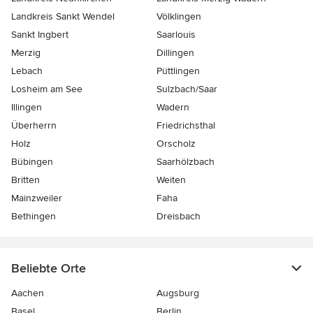
Landkreis Sankt Wendel
Völklingen
Sankt Ingbert
Saarlouis
Merzig
Dillingen
Lebach
Püttlingen
Losheim am See
Sulzbach/Saar
Illingen
Wadern
Überherrn
Friedrichsthal
Holz
Orscholz
Bübingen
Saarhölzbach
Britten
Weiten
Mainzweiler
Faha
Bethingen
Dreisbach
Beliebte Orte
Aachen
Augsburg
Basel
Berlin