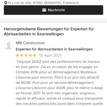
15 a rue du eller, 67260, KESKASTEL, Frankreich
Nachricht
Hervorgehobene Bewertungen für Experten für
Abrissarbeiten in Saarwellingen
MBI Construction
Experten für Abrissarbeiten in Saarwellingen
Durchschnittliche
13. April 2021
Bewertung:
“l'équipe 2AAZ sont des professionnels de travaux
5
en tout genre. J'ai eu occasion de les engager en
von
Octobre 2016 pour un déménagement Bordeaux-
5
Libourne pour environ 70m3 à un prix très attractif
Sternen
de 600€. Puis pour un second déménagement
Libourne-Libourne pour 400€ pour le même cubage
en février 2017. Ils sont très organisés, soigneux,
rapide et efficace, solide et costaud pour transporter
des meubles parfois très lourd dans n'importe quelle