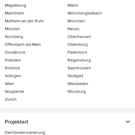
Magdeburg
Mainz
Mannheim
Mönchen­gladbach
Mülheim-an-der-Ruhr
München
Münster
Neuss
Nürnberg
Oberhausen
Offenbach-am-Main
Oldenburg
Osnabrück
Paderborn
Potsdam
Regensburg
Rostock
Saarbrücken
Solingen
Stuttgart
Wien
Wiesbaden
Wuppertal
Würzburg
Zürich
Projektart
Dachbodensanierung