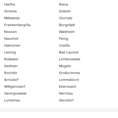
Hartha
Riesa
Grimma
Döbeln
Mittweida
Oschatz
Frankenberg/Sa.
Burgstädt
Nossen
Waldheim
Naunhof
Penig
Hainichen
Colditz
Leisnig
Bad Lausick
Roßwein
Lichtenwalde
Geithain
Mügeln
Rochlitz
Großschirma
Arnsdorf
Lommatzsch
Wittgensdorf
Ebersbach
Geringswalde
Nerchau
Lunzenau
Gersdorf