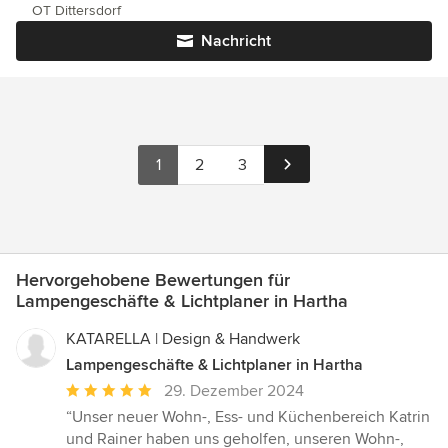
OT Dittersdorf
Nachricht
1
2
3
Hervorgehobene Bewertungen für
Lampengeschäfte & Lichtplaner in Hartha
KATARELLA | Design & Handwerk
Lampengeschäfte & Lichtplaner in Hartha
Durchschnittliche
29. Dezember 2024
Bewertung:
“Unser neuer Wohn-, Ess- und Küchenbereich Katrin
5
und Rainer haben uns geholfen, unseren Wohn-,