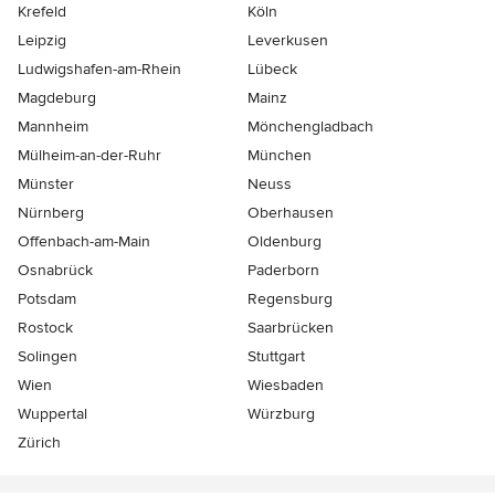
Krefeld
Köln
Leipzig
Leverkusen
Ludwigshafen-am-Rhein
Lübeck
Magdeburg
Mainz
Mannheim
Mönchen­gladbach
Mülheim-an-der-Ruhr
München
Münster
Neuss
Nürnberg
Oberhausen
Offenbach-am-Main
Oldenburg
Osnabrück
Paderborn
Potsdam
Regensburg
Rostock
Saarbrücken
Solingen
Stuttgart
Wien
Wiesbaden
Wuppertal
Würzburg
Zürich