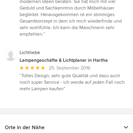
von
modernen Ideen beraten. Sie hat mich mit viel
5
Geduld und Sachkenntnis durch Möbelhäuser
Sternen
begleitet. Herausgekommen ist ein stimmiges
Gesamtkonzept in dem ich mich wiederfinde und
sehr wohlfühle. Ich kann die Maischnerin sehr
empfehlen.”
Lichtliebe
Lampengeschäfte & Lichtplaner in Hartha
Durchschnittliche
25. September 2016
Bewertung:
“Tolles Design, sehr gute Qualität und dazu auch
5
noch super Service - ich werde auf jeden Fall noch
von
mehr Lampen kaufen”
5
Sternen
Orte in der Nähe