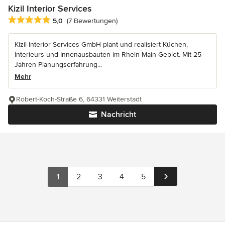
Kizil Interior Services
Durchschnittliche Bewertung: 5 von 5 Sternen
5,0
(7 Bewertungen)
Kizil Interior Services GmbH plant und realisiert Küchen,
Interieurs und Innenausbauten im Rhein-Main-Gebiet. Mit 25
Jahren Planungserfahrung...
Mehr
Robert-Koch-Straße 6, 64331 Weiterstadt
Nachricht
1
2
3
4
5