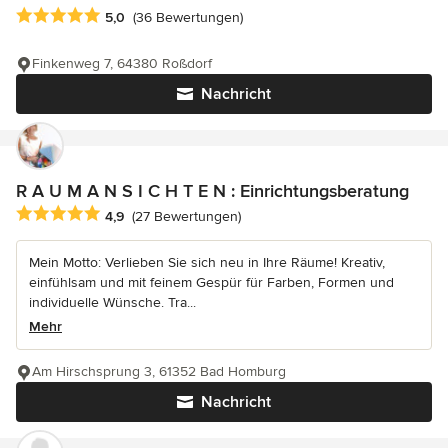
Durchschnittliche Bewertung: 5 von 5 Sternen
5,0
(36 Bewertungen)
Finkenweg 7, 64380 Roßdorf
Nachricht
R A U M A N S I C H T E N : Einrichtungsberatung
Durchschnittliche Bewertung: 4.9 von 5 Sternen
4,9
(27 Bewertungen)
Mein Motto: Verlieben Sie sich neu in Ihre Räume! Kreativ,
einfühlsam und mit feinem Gespür für Farben, Formen und
individuelle Wünsche. Tra...
Mehr
Am Hirschsprung 3, 61352 Bad Homburg
Nachricht