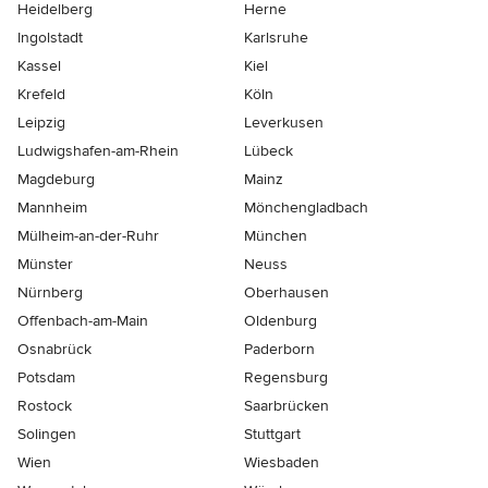
Heidelberg
Herne
Ingolstadt
Karlsruhe
Kassel
Kiel
Krefeld
Köln
Leipzig
Leverkusen
Ludwigshafen-am-Rhein
Lübeck
Magdeburg
Mainz
Mannheim
Mönchen­gladbach
Mülheim-an-der-Ruhr
München
Münster
Neuss
Nürnberg
Oberhausen
Offenbach-am-Main
Oldenburg
Osnabrück
Paderborn
Potsdam
Regensburg
Rostock
Saarbrücken
Solingen
Stuttgart
Wien
Wiesbaden