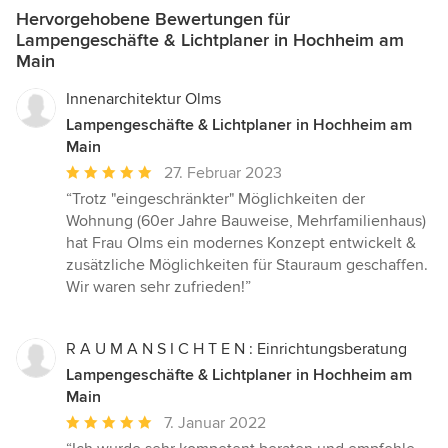
Hervorgehobene Bewertungen für
Lampengeschäfte & Lichtplaner in Hochheim am
Main
Innenarchitektur Olms
Lampengeschäfte & Lichtplaner in Hochheim am
Main
Durchschnittliche
27. Februar 2023
Bewertung:
“Trotz "eingeschränkter" Möglichkeiten der
5
Wohnung (60er Jahre Bauweise, Mehrfamilienhaus)
von
hat Frau Olms ein modernes Konzept entwickelt &
5
zusätzliche Möglichkeiten für Stauraum geschaffen.
Sternen
Wir waren sehr zufrieden!”
R A U M A N S I C H T E N : Einrichtungsberatung
Lampengeschäfte & Lichtplaner in Hochheim am
Main
Durchschnittliche
7. Januar 2022
Bewertung: