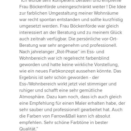
“Ich wurde sehr kompetent beraten und empfehle
5
Frau Böckenförde uneingeschränkt weiter ! Die Idee
von
zur farblichen Umgestaltung meiner Wohnräume
5
war recht spontan entstanden und sollte kurzfristig
Sternen
umgesetzt werden. Frau Böckenförde war gleich
interessiert an der Beratung und zu meinem Glück
auch zeitnah verfügbar. Die persönliche vor-Ort-
Beratung war sehr angenehm und professionell.
Nach jahrelanger „Rot-Phase“ im Ess- und
Wohnbereich war ich regelrecht farbenblind
geworden und hatte keine wirkliche Vorstellung,
wie ein neues Farbkonzept aussehen könnte. Das
Ergebnis ist sehr schön geworden - der
Ess-/Wohnbereich wirkt jetzt viel stimmiger und
ruhiger und schafft eine sehr gemütliche
Atmosphäre. Dazu kam noch, dass ich auch gleich
eine Empfehlung für einen Maler erhalten habe, der
sehr sauber und professionell gearbeitet hat. Auch
die Farben von Farrow&Ball kann ich absolut
empfehlen. Sehr schöne Farbtöne in bester
Qualität.”