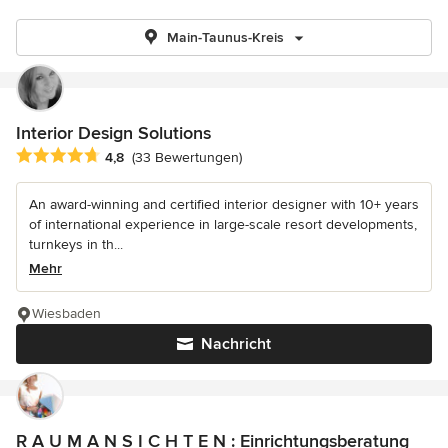
Main-Taunus-Kreis
Interior Design Solutions
Durchschnittliche Bewertung: 4.8 von 5 Sternen
4,8
(33 Bewertungen)
An award-winning and certified interior designer with 10+ years
of international experience in large-scale resort developments,
turnkeys in th...
Mehr
Wiesbaden
Nachricht
R A U M A N S I C H T E N : Einrichtungsberatung