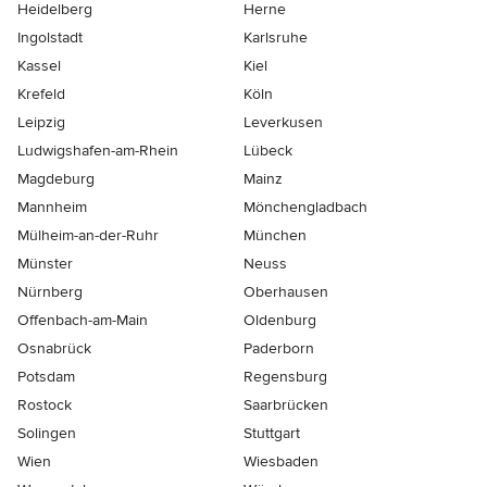
Heidelberg
Herne
Ingolstadt
Karlsruhe
Kassel
Kiel
Krefeld
Köln
Leipzig
Leverkusen
Ludwigshafen-am-Rhein
Lübeck
Magdeburg
Mainz
Mannheim
Mönchen­gladbach
Mülheim-an-der-Ruhr
München
Münster
Neuss
Nürnberg
Oberhausen
Offenbach-am-Main
Oldenburg
Osnabrück
Paderborn
Potsdam
Regensburg
Rostock
Saarbrücken
Solingen
Stuttgart
Wien
Wiesbaden