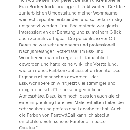
“Ich wurde sehr kompetent beraten und empfehle
5
Frau Böckenförde uneingeschränkt weiter ! Die Idee
von
zur farblichen Umgestaltung meiner Wohnräume
5
war recht spontan entstanden und sollte kurzfristig
Sternen
umgesetzt werden. Frau Böckenförde war gleich
interessiert an der Beratung und zu meinem Glück
auch zeitnah verfügbar. Die persönliche vor-Ort-
Beratung war sehr angenehm und professionell.
Nach jahrelanger „Rot-Phase“ im Ess- und
Wohnbereich war ich regelrecht farbenblind
geworden und hatte keine wirkliche Vorstellung,
wie ein neues Farbkonzept aussehen könnte. Das
Ergebnis ist sehr schön geworden - der
Ess-/Wohnbereich wirkt jetzt viel stimmiger und
ruhiger und schafft eine sehr gemütliche
Atmosphäre. Dazu kam noch, dass ich auch gleich
eine Empfehlung für einen Maler erhalten habe, der
sehr sauber und professionell gearbeitet hat. Auch
die Farben von Farrow&Ball kann ich absolut
empfehlen. Sehr schöne Farbtöne in bester
Qualität.”