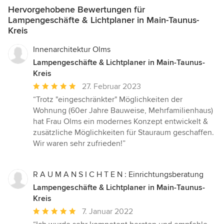
Hervorgehobene Bewertungen für
Lampengeschäfte & Lichtplaner in Main-Taunus-
Kreis
Innenarchitektur Olms
Lampengeschäfte & Lichtplaner in Main-Taunus-
Kreis
Durchschnittliche
27. Februar 2023
Bewertung:
“Trotz "eingeschränkter" Möglichkeiten der
5
Wohnung (60er Jahre Bauweise, Mehrfamilienhaus)
von
hat Frau Olms ein modernes Konzept entwickelt &
5
zusätzliche Möglichkeiten für Stauraum geschaffen.
Sternen
Wir waren sehr zufrieden!”
R A U M A N S I C H T E N : Einrichtungsberatung
Lampengeschäfte & Lichtplaner in Main-Taunus-
Kreis
Durchschnittliche
7. Januar 2022
Bewertung: