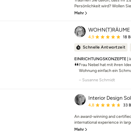
Träumen Sie davon, dass Ihr Z
Persönlichkeit wird? Wollen Sie
Mehr
WOHN(T)RÄUME
Durchschnittliche Bewe
4,9
18 
Schnelle Antwortzeit
EINRICHTUNGSKONZEPTE | indi
Frau Nebel hat mit ihren Id
Wohnung einfach ein Schmuc
– Susanne Schmidt
Interior Design So
Durchschnittliche Bewe
4,8
33 
An award-winning and certified 
international experience in larg
Mehr