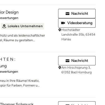
ior Design
Nachricht
rtung: 5 von 5 Sternen
Bewertungen
Videoberatung
Lokales Unternehmen
Hochstädter
Landstraße 35b, 63454
ütz und als leidenschaftlicher
Hanau
el, Räume zu gestalten...
H T E N :
Nachricht
tung
Am Hirschsprung 3,
rtung: 4.9 von 5 Sternen
Bewertungen
61352 Bad Homburg
neu in Ihre Räume! Kreativ,
pür für Farben, Formen u...
 Thomas Schmuck