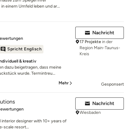
uhause zum Spiegel Ihrer
 in einem Umfeld leben und ar...
Nachricht
rtung: 4.9 von 5 Sternen
Bewertungen
17 Projekte
in der
Region Main-Taunus-
Spricht Englisch
Kreis
viduell & kreativ
een dazu beigetragen, dass meine
kstück wurde. Termintreu...
Mehr
Gesponsert
lutions
Nachricht
rtung: 4.8 von 5 Sternen
Bewertungen
Wiesbaden
interior designer with 10+ years of
e-scale resort...