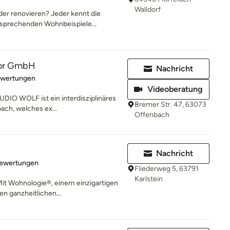
Walldorf
er renovieren? Jeder kennt die
sprechenden Wohnbeispiele...
rior GmbH
Nachricht
rtung: 5 von 5 Sternen
ewertungen
Videoberatung
DIO WOLF ist ein interdisziplinäres
Bremer Str. 47, 63073
ach, welches ex...
Offenbach
Nachricht
rtung: 5 von 5 Sternen
Bewertungen
Fliederweg 5, 63791
Karlstein
it Wohnologie®, einem einzigartigen
n ganzheitlichen...