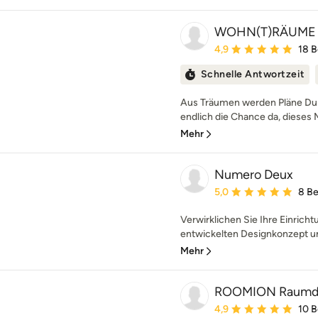
WOHN(T)RÄUME
Durchschnittliche Bewe
4,9
18 
Schnelle Antwortzeit
Aus Träumen werden Pläne Dur
endlich die Chance da, dieses 
Mehr
Numero Deux
Durchschnittliche Bewe
5,0
8 B
Verwirklichen Sie Ihre Einrich
entwickelten Designkonzept und
Mehr
ROOMION Raumd
Durchschnittliche Bewe
4,9
10 