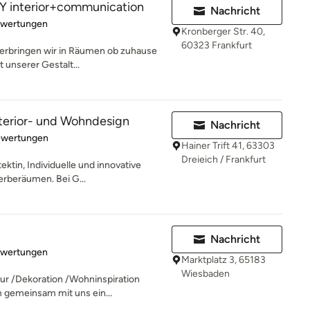
interior+communication
Nachricht
rtung: 5 von 5 Sternen
ewertungen
Kronberger Str. 40,
60323 Frankfurt
 verbringen wir in Räumen ob zuhause
 unserer Gestalt...
terior- und Wohndesign
Nachricht
rtung: 5 von 5 Sternen
ewertungen
Hainer Trift 41, 63303
Dreieich / Frankfurt
ektin, Individuelle und innovative
rberäumen. Bei G...
Nachricht
rtung: 4.9 von 5 Sternen
ewertungen
Marktplatz 3, 65183
Wiesbaden
tur /Dekoration /Wohninspiration
 gemeinsam mit uns ein...