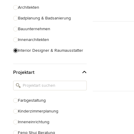
Architekten
Badplanung & Badsanierung
Bauunternehmen
Innenarchitekten
Interior Designer & Raumausstatter
Küchenplanung
Projektart
Landschaftsarchitekten
Armaturen & Sanitärbedarf
Beleuchtung
Farbgestaltung
Einbauschränke
Kinderzimmerplanung
Alle anzeigen
Inneneinrichtung
Feng Shui Beratung