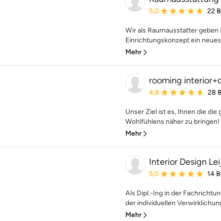
Durchschnittliche Bewe
5,0
22 
Wir als Raumausstatter geben
Einrichtungskonzept ein neues G
Mehr
rooming interior+
Durchschnittliche Bewe
4,8
28 
Unser Ziel ist es, Ihnen die d
Wohlfühlens näher zu bringen! D
Mehr
Interior Design Le
Durchschnittliche Bewe
5,0
14 
Als Dipl.-Ing in der Fachrichtun
der individuellen Verwirklichun
Mehr