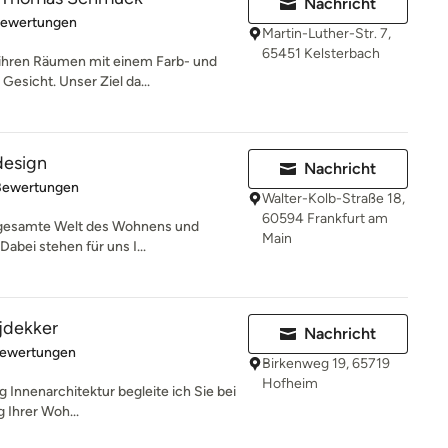
Nachricht
rtung: 5 von 5 Sternen
Bewertungen
Martin-Luther-Str. 7,
65451 Kelsterbach
 ihren Räumen mit einem Farb- und
esicht. Unser Ziel da...
design
Nachricht
rtung: 4.8 von 5 Sternen
Bewertungen
Walter-Kolb-Straße 18,
60594 Frankfurt am
ie gesamte Welt des Wohnens und
Main
abei stehen für uns I...
ijdekker
Nachricht
rtung: 5 von 5 Sternen
Bewertungen
Birkenweg 19, 65719
Hofheim
g Innenarchitektur begleite ich Sie bei
g Ihrer Woh...