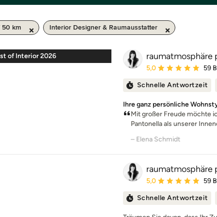
/ 50 km
Interior Designer & Raumausstatter
raumatmosphäre p
st of Interior 2026
Durchschnittliche Bewe
5,0
59 
Schnelle Antwortzeit
Ihre ganz persönliche Wohnsty
Mit großer Freude möchte i
Pantonella als unserer Innend
– Elena Schmidt
raumatmosphäre p
Durchschnittliche Bewe
5,0
59 
Schnelle Antwortzeit