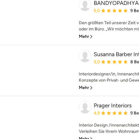
BANDYOPADHYAY 
Durchschnittliche Bewe
5,0
9 B
Den größten Teil unserer Zeit
oder im Büro. „Wir möchten mit
Mehr
Susanna Barber In
Durchschnittliche Bewe
5,0
8 B
Interiordesigner/in, Innenarchit
Konzepte von Privat- und Gewe
Mehr
Prager Interiors
Durchschnittliche Bewe
4,9
9 B
Interior Design /Innenarchitek
Verleihen Sie Ihrem Wohnraum
Mehr