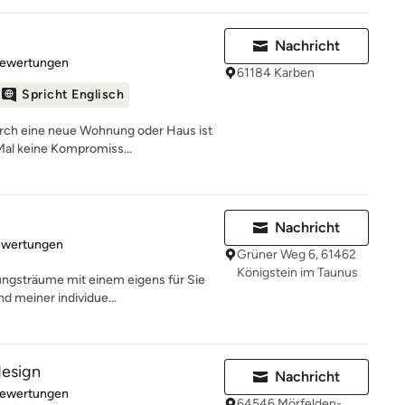
Nachricht
rtung: 4.9 von 5 Sternen
Bewertungen
61184 Karben
Spricht Englisch
ch eine neue Wohnung oder Haus ist
Mal keine Kompromiss...
Nachricht
rtung: 5 von 5 Sternen
ewertungen
Grüner Weg 6, 61462
Königstein im Taunus
tungsträume mit einem eigens für Sie
 meiner individue...
esign
Nachricht
rtung: 4.9 von 5 Sternen
Bewertungen
64546 Mörfelden-