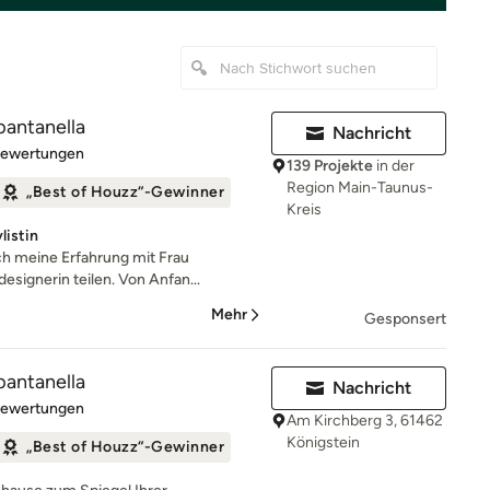
antanella
Nachricht
rtung: 5 von 5 Sternen
Bewertungen
139 Projekte
in der
Region Main-Taunus-
„Best of Houzz“-Gewinner
Kreis
listin
ch meine Erfahrung mit Frau
esignerin teilen. Von Anfan...
Mehr
Gesponsert
antanella
Nachricht
rtung: 5 von 5 Sternen
Bewertungen
Am Kirchberg 3, 61462
Königstein
„Best of Houzz“-Gewinner