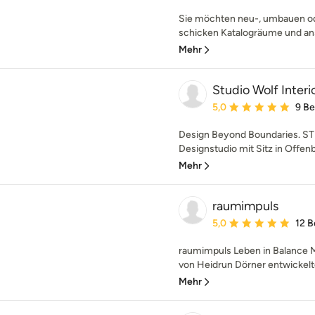
Sie möchten neu-, umbauen od
schicken Katalogräume und an
Mehr
Studio Wolf Inte
Durchschnittliche Bewe
5,0
9 B
Design Beyond Boundaries. STU
Designstudio mit Sitz in Offenb
Mehr
raumimpuls
Durchschnittliche Bewe
5,0
12 
raumimpuls Leben in Balance M
von Heidrun Dörner entwickelte
Mehr