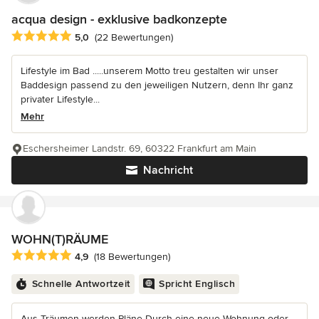
acqua design - exklusive badkonzepte
Durchschnittliche Bewertung: 5 von 5 Sternen
5,0
(22 Bewertungen)
Lifestyle im Bad .....unserem Motto treu gestalten wir unser
Baddesign passend zu den jeweiligen Nutzern, denn Ihr ganz
privater Lifestyle...
Mehr
Eschersheimer Landstr. 69, 60322 Frankfurt am Main
Nachricht
WOHN(T)RÄUME
Durchschnittliche Bewertung: 4.9 von 5 Sternen
4,9
(18 Bewertungen)
Schnelle Antwortzeit
Spricht Englisch
Aus Träumen werden Pläne Durch eine neue Wohnung oder