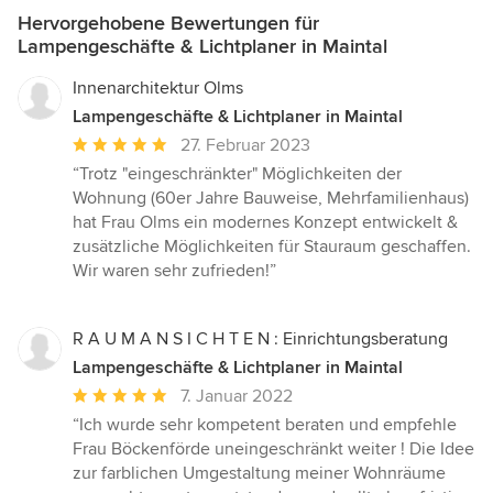
Hervorgehobene Bewertungen für
Lampengeschäfte & Lichtplaner in Maintal
Innenarchitektur Olms
Lampengeschäfte & Lichtplaner in Maintal
Durchschnittliche
27. Februar 2023
Bewertung:
“Trotz "eingeschränkter" Möglichkeiten der
5
Wohnung (60er Jahre Bauweise, Mehrfamilienhaus)
von
hat Frau Olms ein modernes Konzept entwickelt &
5
zusätzliche Möglichkeiten für Stauraum geschaffen.
Sternen
Wir waren sehr zufrieden!”
R A U M A N S I C H T E N : Einrichtungsberatung
Lampengeschäfte & Lichtplaner in Maintal
Durchschnittliche
7. Januar 2022
Bewertung:
“Ich wurde sehr kompetent beraten und empfehle
5
Frau Böckenförde uneingeschränkt weiter ! Die Idee
von
zur farblichen Umgestaltung meiner Wohnräume
5