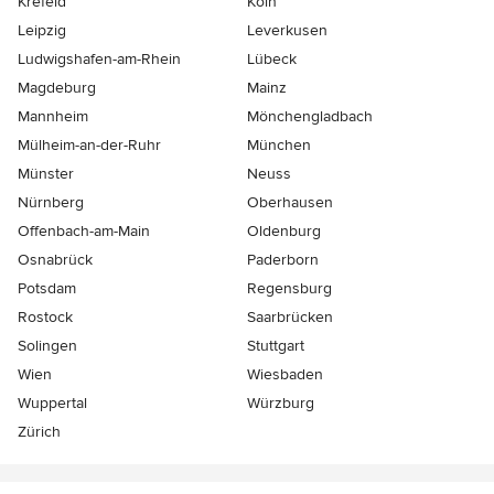
Krefeld
Köln
Leipzig
Leverkusen
Ludwigshafen-am-Rhein
Lübeck
Magdeburg
Mainz
Mannheim
Mönchen­gladbach
Mülheim-an-der-Ruhr
München
Münster
Neuss
Nürnberg
Oberhausen
Offenbach-am-Main
Oldenburg
Osnabrück
Paderborn
Potsdam
Regensburg
Rostock
Saarbrücken
Solingen
Stuttgart
Wien
Wiesbaden
Wuppertal
Würzburg
Zürich