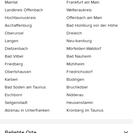
Maintal
Frankfurt am Main
Landkreis Offenbach
Wetteraukreis
Hochtaunuskreis
Offenbach am Main
Aschaffenburg
Bad Homburg vor der Höhe
Oberursel
Dreieich
Langen
Neu-Isenburg
Dietzenbach
Mörfelden-Walldorf
Bad Vilbel
Bad Nauheim
Friedberg
Mühlheim
Obertshausen
Friedrichsdorf
Karben
Büdingen
Bad Soden am Taunus
Bruchköbel
Eschborn
Nidderau
Seligenstadt
Heusenstamm
Alzenau in Unterfranken
Kronberg im Taunus
Beliebte Orte