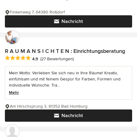
Finkenweg 7, 64380 Roßdorf
Nachricht
R A U M A N S I C H T E N : Einrichtungsberatung
Durchschnittliche Bewertung: 4.9 von 5 Sternen
4,9
(27 Bewertungen)
Mein Motto: Verlieben Sie sich neu in Ihre Räume! Kreativ,
einfühlsam und mit feinem Gespür für Farben, Formen und
individuelle Wünsche. Tra...
Mehr
Am Hirschsprung 3, 61352 Bad Homburg
Nachricht