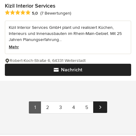
Kizil Interior Services
Durchschnittliche Bewertung: 5 von 5 Sternen
5,0
(7 Bewertungen)
Kizil Interior Services GmbH plant und realisiert Küchen,
Interieurs und Innenausbauten im Rhein-Main-Gebiet. Mit 25
Jahren Planungserfahrung...
Mehr
Robert-Koch-Straße 6, 64331 Weiterstadt
Nachricht
1
2
3
4
5