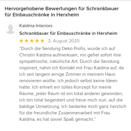
Hervorgehobene Bewertungen für Schrankbauer
für Einbauschränke in Herxheim
Kaldma Interiors
Schrankbauer für Einbauschränke in Herxheim
Durchschnittliche
3. August 2025
Bewertung:
“Durch die Sendung Deko Profis, wurde ich auf
5
Christin Kaldma aufmerksam, mir gefiel sofort ihre
von
sympathische, natürliche Art. Durch die Sendung
5
inspiriert, nahm ich Kontakt mit Frau Kaldma auf, da
Sternen
ich seit langem einige Zimmer in meinem Haus
renovieren wollte, ich jedoch selbst keine Ideen
hatte. Ich erhielt ein tolles Konzept für meine
Räume, jeder Raum ist ein total anderer geworden,
ich bin total begeistert und freue mich nun, auf die
baldige Umsetzung. Ich bedanke mich ganz herzlich
für die freundliche Zusammenarbeit mit Frau
Kaldma, es hat soviel Spaß gemacht.”