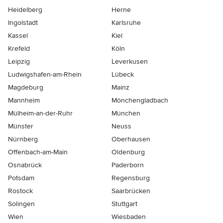
Heidelberg
Herne
Ingolstadt
Karlsruhe
Kassel
Kiel
Krefeld
Köln
Leipzig
Leverkusen
Ludwigshafen-am-Rhein
Lübeck
Magdeburg
Mainz
Mannheim
Mönchen­gladbach
Mülheim-an-der-Ruhr
München
Münster
Neuss
Nürnberg
Oberhausen
Offenbach-am-Main
Oldenburg
Osnabrück
Paderborn
Potsdam
Regensburg
Rostock
Saarbrücken
Solingen
Stuttgart
Wien
Wiesbaden