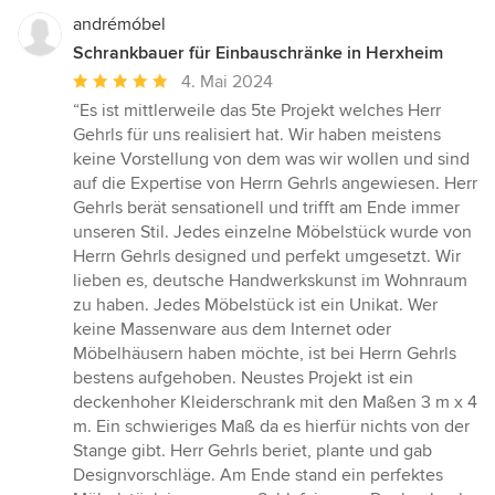
andrémóbel
Schrankbauer für Einbauschränke in Herxheim
Durchschnittliche
4. Mai 2024
Bewertung:
“Es ist mittlerweile das 5te Projekt welches Herr
5
Gehrls für uns realisiert hat. Wir haben meistens
von
keine Vorstellung von dem was wir wollen und sind
5
auf die Expertise von Herrn Gehrls angewiesen. Herr
Sternen
Gehrls berät sensationell und trifft am Ende immer
unseren Stil. Jedes einzelne Möbelstück wurde von
Herrn Gehrls designed und perfekt umgesetzt. Wir
lieben es, deutsche Handwerkskunst im Wohnraum
zu haben. Jedes Möbelstück ist ein Unikat. Wer
keine Massenware aus dem Internet oder
Möbelhäusern haben möchte, ist bei Herrn Gehrls
bestens aufgehoben. Neustes Projekt ist ein
deckenhoher Kleiderschrank mit den Maßen 3 m x 4
m. Ein schwieriges Maß da es hierfür nichts von der
Stange gibt. Herr Gehrls beriet, plante und gab
Designvorschläge. Am Ende stand ein perfektes