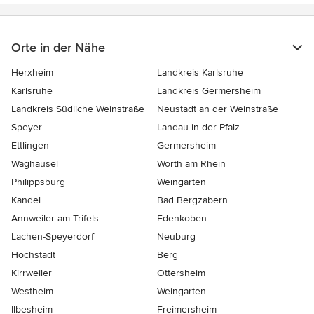
Orte in der Nähe
Herxheim
Landkreis Karlsruhe
Karlsruhe
Landkreis Germersheim
Landkreis Südliche Weinstraße
Neustadt an der Weinstraße
Speyer
Landau in der Pfalz
Ettlingen
Germersheim
Waghäusel
Wörth am Rhein
Philippsburg
Weingarten
Kandel
Bad Bergzabern
Annweiler am Trifels
Edenkoben
Lachen-Speyerdorf
Neuburg
Hochstadt
Berg
Kirrweiler
Ottersheim
Westheim
Weingarten
Ilbesheim
Freimersheim