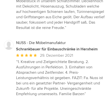
Möbelstück in unserem Schlafzimmer. Deckenhoch
mit Dekolicht, Hosenauszug, Schubladen welche
auf hochwertigen Schienen laufen, Türinnenspiegel
und Griffstangen aus Eiche geölt. Der Aufbau verlief
sauber, fokussiert und jeder Handgriff saß. Das
Resultat ist die reine Freude.”
NUSS - Die Möbelmanufaktur
Schrankbauer für Einbauschränke in Herxheim
Durchschnittliche
29. Dezember 2021
Bewertung:
“1. Kreative und Zielgerichtete Beratung. 2.
5
Ausführungen in Perfektion. 3. Einhalten von
von
Absprachen und Zeitfenster. 4. Preis-
5
Leistungsverhältnis ist gegeben. FAZIT: Fa. Nuss ist
Sternen
bei uns ein gesetzter Partner- Vergangenheit und
Zukunft- für alle Projekte. Uneingeschränkte
Empfehlung unsereseits. Familie Barzen”