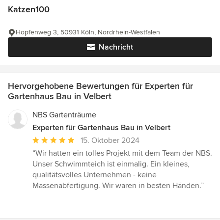
Katzen100
Hopfenweg 3, 50931 Köln, Nordrhein-Westfalen
Nachricht
Hervorgehobene Bewertungen für Experten für
Gartenhaus Bau in Velbert
NBS Gartenträume
Experten für Gartenhaus Bau in Velbert
Durchschnittliche
15. Oktober 2024
Bewertung:
“Wir hatten ein tolles Projekt mit dem Team der NBS.
5
Unser Schwimmteich ist einmalig. Ein kleines,
von
qualitätsvolles Unternehmen - keine
5
Massenabfertigung. Wir waren in besten Händen.”
Sternen