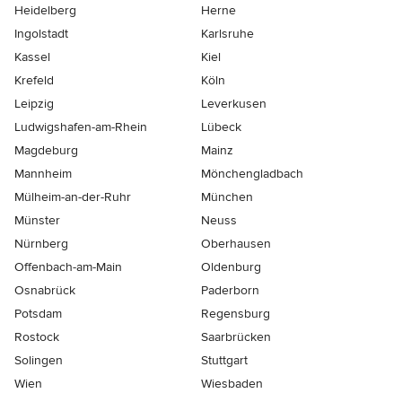
Heidelberg
Herne
Ingolstadt
Karlsruhe
Kassel
Kiel
Krefeld
Köln
Leipzig
Leverkusen
Ludwigshafen-am-Rhein
Lübeck
Magdeburg
Mainz
Mannheim
Mönchen­gladbach
Mülheim-an-der-Ruhr
München
Münster
Neuss
Nürnberg
Oberhausen
Offenbach-am-Main
Oldenburg
Osnabrück
Paderborn
Potsdam
Regensburg
Rostock
Saarbrücken
Solingen
Stuttgart
Wien
Wiesbaden