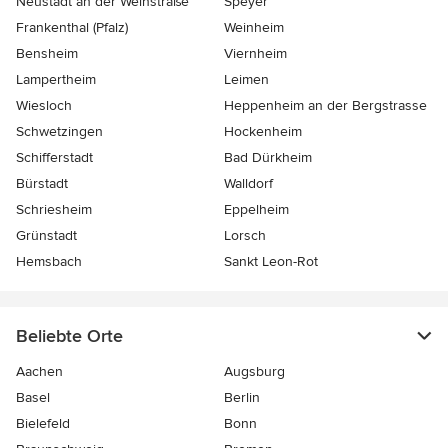
Neustadt an der Weinstraße
Speyer
Frankenthal (Pfalz)
Weinheim
Bensheim
Viernheim
Lampertheim
Leimen
Wiesloch
Heppenheim an der Bergstrasse
Schwetzingen
Hockenheim
Schifferstadt
Bad Dürkheim
Bürstadt
Walldorf
Schriesheim
Eppelheim
Grünstadt
Lorsch
Hemsbach
Sankt Leon-Rot
Beliebte Orte
Aachen
Augsburg
Basel
Berlin
Bielefeld
Bonn