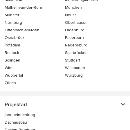
Mülheim-an-der-Ruhr
München
Münster
Neuss
Nürnberg
Oberhausen
Offenbach-am-Main
Oldenburg
Osnabrück
Paderborn
Potsdam
Regensburg
Rostock
Saarbrücken
Solingen
Stuttgart
Wien
Wiesbaden
Wuppertal
Würzburg
Zürich
Projektart
Inneneinrichtung
Dachausbau
Design-Beratung