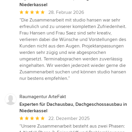
Niederkassel
Durchschnittliche
28. Februar 2026
Bewertung:
“Die Zusammenarbeit mit studio hansen war sehr
5
erfreulich und zu unserer kompletten Zufriedenheit.
von
Frau Hansen und Frau Saez sind sehr kreativ,
5
verlieren dabei die Wünsche und Vorstellungen des
Sternen
Kunden nicht aus den Augen. Projektanpassungen
werden sehr zügig und wie abgesprochen
umgesetzt. Terminabsprachen werden zuverlässig
eingehalten. Wir werden jederzeit wieder gerne die
Zusammenarbeit suchen und können studio hansen
nur bestens empfehlen.”
Raumagentur ArteFakt
Experten für Dachausbau, Dachgeschossausbau in
Niederkassel
Durchschnittliche
22. Dezember 2025
Bewertung:
“Unsere Zusammenarbeit besteht aus zwei Phasen:
5