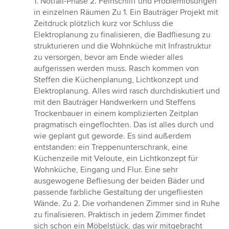
1. Notfall-Phase 2. Feinschliff und Problemlösungen
von
in einzelnen Räumen Zu 1. Ein Bauträger Projekt mit
5
Zeitdruck plötzlich kurz vor Schluss die
Sternen
Elektroplanung zu finalisieren, die Badfliesung zu
strukturieren und die Wohnküche mit Infrastruktur
zu versorgen, bevor am Ende wieder alles
aufgerissen werden muss. Rasch kommen von
Steffen die Küchenplanung, Lichtkonzept und
Elektroplanung. Alles wird rasch durchdiskutiert und
mit den Bauträger Handwerkern und Steffens
Trockenbauer in einem komplizierten Zeitplan
pragmatisch eingeflochten. Das ist alles durch und
wie geplant gut geworde. Es sind außerdem
entstanden: ein Treppenunterschrank, eine
Küchenzeile mit Veloute, ein Lichtkonzept für
Wohnküche, Eingang und Flur. Eine sehr
ausgewogene Befliesung der beiden Bäder und
passende farbliche Gestaltung der ungefliesten
Wände. Zu 2. Die vorhandenen Zimmer sind in Ruhe
zu finalisieren. Praktisch in jedem Zimmer findet
sich schon ein Möbelstück, das wir mitgebracht