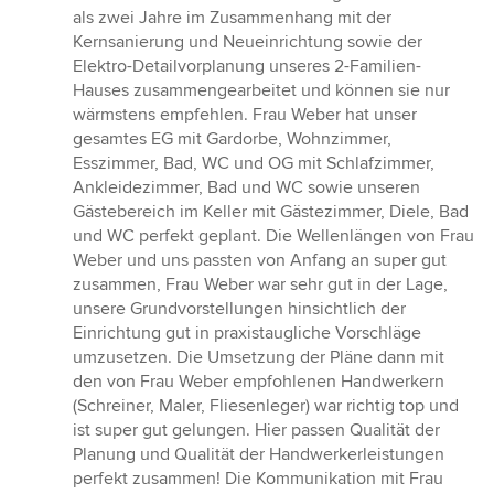
5
als zwei Jahre im Zusammenhang mit der
von
Kernsanierung und Neueinrichtung sowie der
5
Elektro-Detailvorplanung unseres 2-Familien-
Sternen
Hauses zusammengearbeitet und können sie nur
wärmstens empfehlen. Frau Weber hat unser
gesamtes EG mit Gardorbe, Wohnzimmer,
Esszimmer, Bad, WC und OG mit Schlafzimmer,
Ankleidezimmer, Bad und WC sowie unseren
Gästebereich im Keller mit Gästezimmer, Diele, Bad
und WC perfekt geplant. Die Wellenlängen von Frau
Weber und uns passten von Anfang an super gut
zusammen, Frau Weber war sehr gut in der Lage,
unsere Grundvorstellungen hinsichtlich der
Einrichtung gut in praxistaugliche Vorschläge
umzusetzen. Die Umsetzung der Pläne dann mit
den von Frau Weber empfohlenen Handwerkern
(Schreiner, Maler, Fliesenleger) war richtig top und
ist super gut gelungen. Hier passen Qualität der
Planung und Qualität der Handwerkerleistungen
perfekt zusammen! Die Kommunikation mit Frau