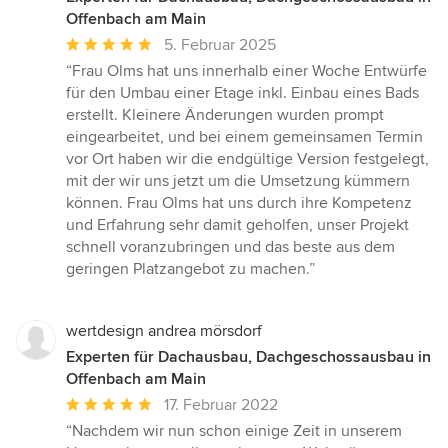
Offenbach am Main
Durchschnittliche
5. Februar 2025
Bewertung:
“Frau Olms hat uns innerhalb einer Woche Entwürfe
5
für den Umbau einer Etage inkl. Einbau eines Bads
von
erstellt. Kleinere Änderungen wurden prompt
5
eingearbeitet, und bei einem gemeinsamen Termin
Sternen
vor Ort haben wir die endgültige Version festgelegt,
mit der wir uns jetzt um die Umsetzung kümmern
können. Frau Olms hat uns durch ihre Kompetenz
und Erfahrung sehr damit geholfen, unser Projekt
schnell voranzubringen und das beste aus dem
geringen Platzangebot zu machen.”
wertdesign andrea mörsdorf
Experten für Dachausbau, Dachgeschossausbau in
Offenbach am Main
Durchschnittliche
17. Februar 2022
Bewertung:
“Nachdem wir nun schon einige Zeit in unserem
5