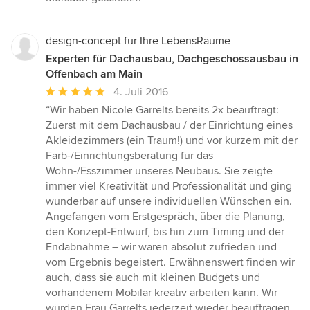
design-concept für Ihre LebensRäume
Experten für Dachausbau, Dachgeschossausbau in
Offenbach am Main
Durchschnittliche
4. Juli 2016
Bewertung:
“Wir haben Nicole Garrelts bereits 2x beauftragt:
5
Zuerst mit dem Dachausbau / der Einrichtung eines
von
Akleidezimmers (ein Traum!) und vor kurzem mit der
5
Farb-/Einrichtungsberatung für das
Sternen
Wohn-/Esszimmer unseres Neubaus. Sie zeigte
immer viel Kreativität und Professionalität und ging
wunderbar auf unsere individuellen Wünschen ein.
Angefangen vom Erstgespräch, über die Planung,
den Konzept-Entwurf, bis hin zum Timing und der
Endabnahme – wir waren absolut zufrieden und
vom Ergebnis begeistert. Erwähnenswert finden wir
auch, dass sie auch mit kleinen Budgets und
vorhandenem Mobilar kreativ arbeiten kann. Wir
würden Frau Garrelts jederzeit wieder beauftragen.