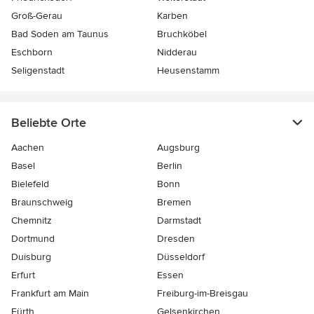
Groß-Gerau
Karben
Bad Soden am Taunus
Bruchköbel
Eschborn
Nidderau
Seligenstadt
Heusenstamm
Beliebte Orte
Aachen
Augsburg
Basel
Berlin
Bielefeld
Bonn
Braunschweig
Bremen
Chemnitz
Darmstadt
Dortmund
Dresden
Duisburg
Düsseldorf
Erfurt
Essen
Frankfurt am Main
Freiburg-im-Breisgau
Fürth
Gelsenkirchen