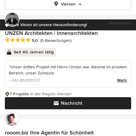
Viersen
Gesponsert
Ihre Vision ist unsere Herausforderung!
UNZEN Architekten | Innenarchitekten
Durchschnittliche Bewertung: 5 von 5 Sternen
5,0
(5 Bewertungen)
Seit 40 Jahren tätig
“Unser drittes Projekt mit Herrn Unzen war diesmal im privaten
Bereich, unser Zuhause.
– HU-853591727
Mehr
7 Projekte
in der Region Viersen
Nachricht
rooom.biz Ihre Agentin für Schönheit