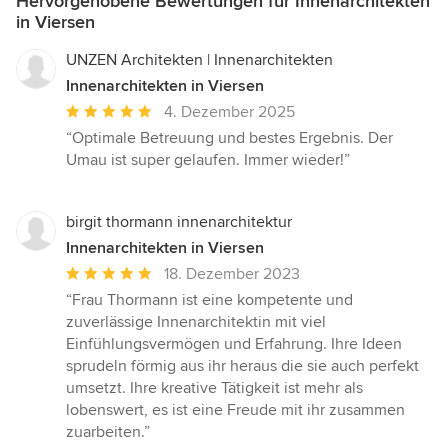
Hervorgehobene Bewertungen für Innenarchitekten
in Viersen
UNZEN Architekten | Innenarchitekten
Innenarchitekten in Viersen
Durchschnittliche
4. Dezember 2025
Bewertung:
“Optimale Betreuung und bestes Ergebnis. Der
5
Umau ist super gelaufen. Immer wieder!”
von
5
Sternen
birgit thormann innenarchitektur
Innenarchitekten in Viersen
Durchschnittliche
18. Dezember 2023
Bewertung:
“Frau Thormann ist eine kompetente und
5
zuverlässige Innenarchitektin mit viel
von
Einfühlungsvermögen und Erfahrung. Ihre Ideen
5
sprudeln förmig aus ihr heraus die sie auch perfekt
Sternen
umsetzt. Ihre kreative Tätigkeit ist mehr als
lobenswert, es ist eine Freude mit ihr zusammen
zuarbeiten.”