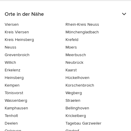
Orte in der Nähe
Viersen
Rhein-Kreis Neuss
Kreis Viersen
Mönchengladbach
Kreis Heinsberg
Krefeld
Neuss
Moers
Grevenbroich
Meerbusch
Willich
Neubrück
Erkelenz
Kaarst
Heinsberg
Hückelhoven
Kempen
Korschenbroich
Tönisvorst
Wegberg
Wassenberg
Straelen
Kamphausen
Bellinghoven
Tenholt
Krickelberg
Deelen
Tagebau Garzweiler
Oekoven
Gindorf