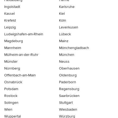
Ingolstadt
Karlsruhe
Kassel
Kiel
Krefeld
Köln
Leipzig
Leverkusen
Ludwigshafen-am-Rhein
Lübeck
Magdeburg
Mainz
Mannheim
Mönchen­gladbach
Mülheim-an-der-Ruhr
München
Münster
Neuss
Nürnberg
Oberhausen
Offenbach-am-Main
Oldenburg
Osnabrück
Paderborn
Potsdam
Regensburg
Rostock
Saarbrücken
Solingen
Stuttgart
Wien
Wiesbaden
Wuppertal
Würzburg