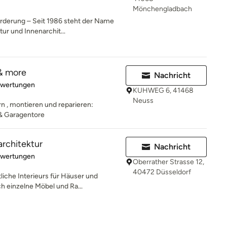
Mönchengladbach
orderung – Seit 1986 steht der Name
ur und Innenarchit...
 & more
Nachricht
rtung: 5 von 5 Sternen
ewertungen
KUHWEG 6, 41468
Neuss
rn , montieren und reparieren:
 & Garagentore
rchitektur
Nachricht
rtung: 5 von 5 Sternen
ewertungen
Oberrather Strasse 12,
40472 Düsseldorf
liche Interieurs für Häuser und
h einzelne Möbel und Ra...