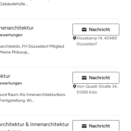
Gebäudehülle...
nnenarchitektur
Nachricht
rtung: 5 von 5 Sternen
Bewertungen
Klosekamp 14, 40489
Düsseldorf
narchitektin, FH Düsseldorf Mitglied
ine Philosop...
ektur
Nachricht
rtung: 4.9 von 5 Sternen
Bewertungen
Von-Quadt-Straße 34,
51069 Köln
und Raum Als Innenarchitekturbüro
ertigstellung. Wi...
rchitektur & Innenarchitektur
Nachricht
rtung: 5 von 5 Sternen