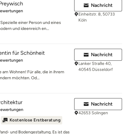
Preywisch
Nachricht
rtung: 4.9 von 5 Sternen
Bewertungen
Einheitstr. 8, 50733
Köln
Spezielle einer Person und eines
dern und ideenreich en...
entin für Schönheit
Nachricht
rtung: 5 von 5 Sternen
Bewertungen
Lanker Straße 40,
40545 Düsseldorf
e am Wohnen! Für alle, die in ihrem
ndern möchten. Od...
chitektur
Nachricht
rtung: 5 von 5 Sternen
Bewertungen
42653 Solingen
Kostenlose Erstberatung
Wand- und Bodengestaltung. Es ist das