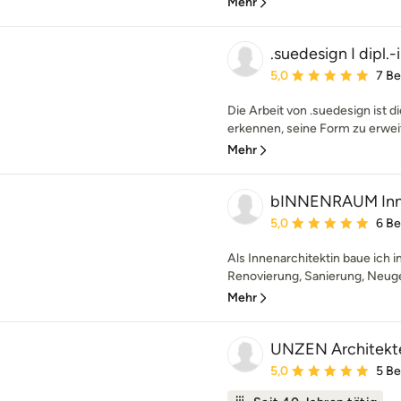
Mehr
.suedesign I dipl.
Durchschnittliche Bewe
5,0
7 B
Die Arbeit von .suedesign ist 
erkennen, seine Form zu erweit
Mehr
bINNENRAUM Innen
Durchschnittliche Bewe
5,0
6 B
Als Innenarchitektin baue ich i
Renovierung, Sanierung, Neuges
Mehr
UNZEN Architekte
Durchschnittliche Bewe
5,0
5 B