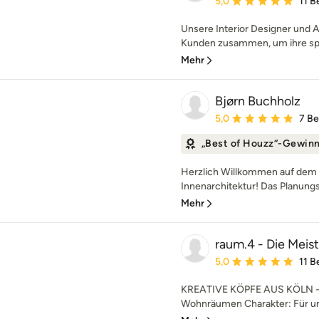
5,0
11 
Unsere Interior Designer und A
Kunden zusammen, um ihre spez
Mehr
Bjørn Buchholz
Durchschnittliche Bewe
5,0
7 B
„Best of Houzz“-Gewin
Herzlich Willkommen auf dem P
Innenarchitektur! Das Planungsb
Mehr
raum.4 - Die Meis
Durchschnittliche Bewe
5,0
11 
KREATIVE KÖPFE AUS KÖLN - W
Wohnräumen Charakter: Für un