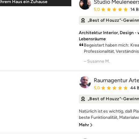
Studio Meuleneer
Ihrem Haus ein Zuhause
Durchschnittliche Bewe
5,0
14 
„Best of Houzz“-Gewin
Architektur Interior, Design - 
Lebensräume
Begeistert haben mich: Kreati
Professionalität, Verständnis 
– Susanne M.
Raumagentur Art
Durchschnittliche Bewe
5,0
44 
„Best of Houzz“-Gewin
Natürlich ist es wichtig, daß P
beste Funktionalität, Materialwa
Mehr