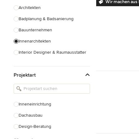
Wir machen aus 
Architekten
Badplanung & Badsanierung
Bauunternehmen
Innenarchitekten
Interior Designer & Raumausstatter
Küchenplanung
Projektart
Landschaftsarchitekten
Armaturen & Sanitärbedarf
Beleuchtung
Inneneinrichtung
Einbauschränke
Dachausbau
Alle anzeigen
Design-Beratung