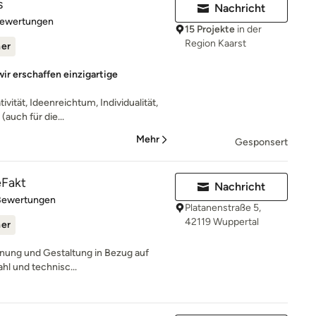
s
Nachricht
rtung: 5 von 5 Sternen
Bewertungen
15 Projekte
in der
Region Kaarst
ner
wir erschaffen einzigartige
vität, Ideenreichtum, Individualität,
(auch für die...
Mehr
Gesponsert
eFakt
Nachricht
rtung: 5 von 5 Sternen
Bewertungen
Platanenstraße 5,
42119 Wuppertal
ner
lanung und Gestaltung in Bezug auf
hl und technisc...