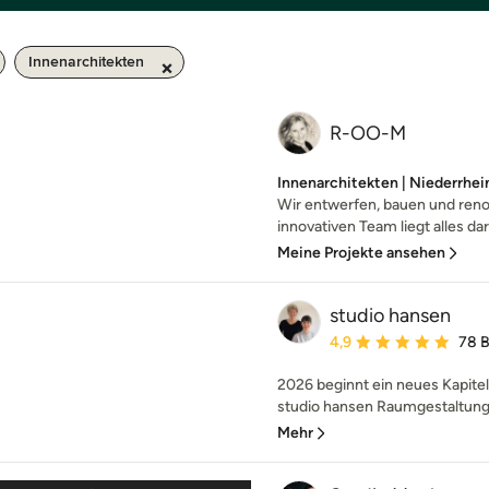
Innenarchitekten
R-OO-M
Innenarchitekten | Niederrhei
Wir entwerfen, bauen und ren
innovativen Team liegt alles da
Meine Projekte ansehen
studio hansen
Durchschnittliche Bewe
4,9
78 
2026 beginnt ein neues Kapitel
studio hansen Raumgestaltung 
Mehr