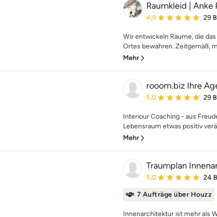
Raumkleid | Anke 
Durchschnittliche Bewe
4,9
29 
Wir entwickeln Räume, die das 
Ortes bewahren. Zeitgemäß, mo
Mehr
rooom.biz Ihre Ag
Durchschnittliche Bewe
5,0
29 
Interiour Coaching - aus Freud
Lebensraum etwas positiv verä
Mehr
Traumplan Innenar
Durchschnittliche Bewe
5,0
24 
7 Aufträge über Houzz
Innenarchitektur ist mehr als 