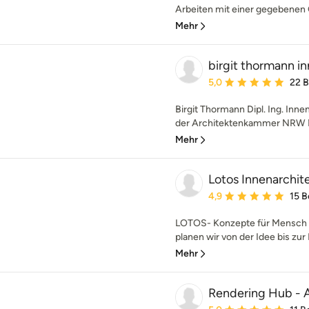
Arbeiten mit einer gegebenen 
Mehr
birgit thormann i
Durchschnittliche Bewe
5,0
22 
Birgit Thormann Dipl. Ing. Inne
der Architektenkammer NRW Me
Mehr
Lotos Innenarchit
Durchschnittliche Bewe
4,9
15 
LOTOS- Konzepte für Mensch 
planen wir von der Idee bis zur F
Mehr
Rendering Hub - A
Durchschnittliche Bewe