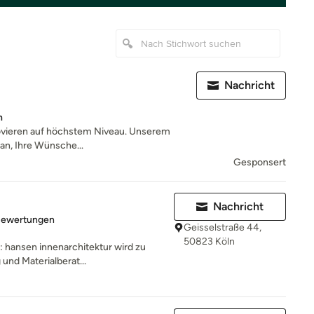
Nachricht
n
ovieren auf höchstem Niveau. Unserem
ran, Ihre Wünsche...
Gesponsert
Nachricht
rtung: 4.9 von 5 Sternen
Bewertungen
Geisselstraße 44,
50823 Köln
: hansen innenarchitektur wird zu
und Materialberat...