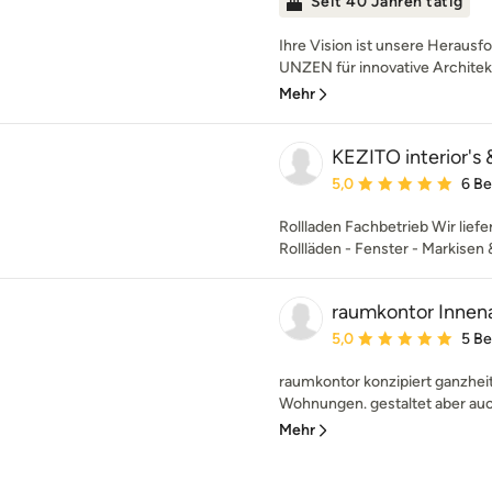
Seit 40 Jahren tätig
Ihre Vision ist unsere Herausf
UNZEN für innovative Architekt
Mehr
KEZITO interior's
Durchschnittliche Bewe
5,0
6 B
Rollladen Fachbetrieb Wir liefe
Rollläden - Fenster - Markisen
raumkontor Innena
Durchschnittliche Bewe
5,0
5 B
raumkontor konzipiert ganzheit
Wohnungen. gestaltet aber auc
Mehr