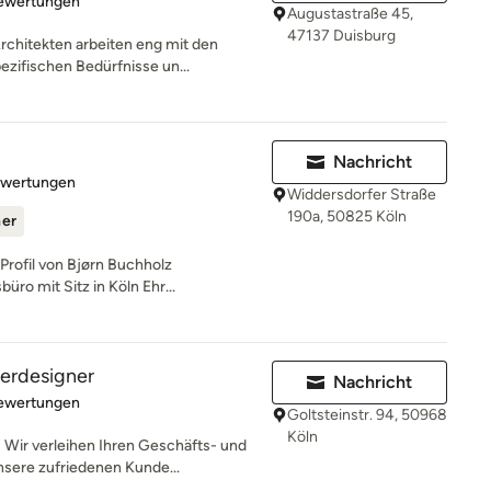
Bewertungen
Augustastraße 45,
47137 Duisburg
rchitekten arbeiten eng mit den
ifischen Bedürfnisse un...
Nachricht
rtung: 5 von 5 Sternen
ewertungen
Widdersdorfer Straße
190a, 50825 Köln
ner
rofil von Bjørn Buchholz
üro mit Sitz in Köln Ehr...
terdesigner
Nachricht
rtung: 5 von 5 Sternen
Bewertungen
Goltsteinstr. 94, 50968
Köln
ir verleihen Ihren Geschäfts- und
sere zufriedenen Kunde...