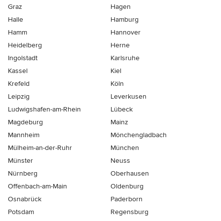
Graz
Hagen
Halle
Hamburg
Hamm
Hannover
Heidelberg
Herne
Ingolstadt
Karlsruhe
Kassel
Kiel
Krefeld
Köln
Leipzig
Leverkusen
Ludwigshafen-am-Rhein
Lübeck
Magdeburg
Mainz
Mannheim
Mönchen­gladbach
Mülheim-an-der-Ruhr
München
Münster
Neuss
Nürnberg
Oberhausen
Offenbach-am-Main
Oldenburg
Osnabrück
Paderborn
Potsdam
Regensburg