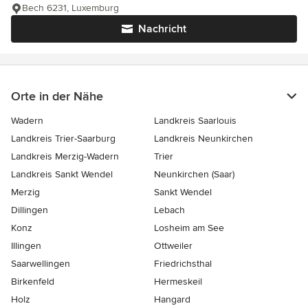
Bech 6231, Luxemburg
Nachricht
Orte in der Nähe
Wadern
Landkreis Saarlouis
Landkreis Trier-Saarburg
Landkreis Neunkirchen
Landkreis Merzig-Wadern
Trier
Landkreis Sankt Wendel
Neunkirchen (Saar)
Merzig
Sankt Wendel
Dillingen
Lebach
Konz
Losheim am See
Illingen
Ottweiler
Saarwellingen
Friedrichsthal
Birkenfeld
Hermeskeil
Holz
Hangard