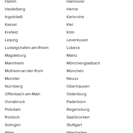
Hamm
Hannover
Heidelberg
Herne
Ingolstadt
Karlsruhe
Kassel
Kiel
Krefeld
Köln
Leipzig
Leverkusen
Ludwigshafen-am-Rhein
Lübeck
Magdeburg
Mainz
Mannheim
Mönchen­gladbach
Mülheim-an-der-Ruhr
München
Münster
Neuss
Nürnberg
Oberhausen
Offenbach-am-Main
Oldenburg
Osnabrück
Paderborn
Potsdam
Regensburg
Rostock
Saarbrücken
Solingen
Stuttgart
Wien
Wiesbaden