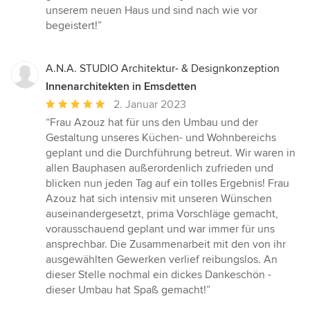
unserem neuen Haus und sind nach wie vor
begeistert!”
A.N.A. STUDIO Architektur- & Designkonzeption
Innenarchitekten in Emsdetten
Durchschnittliche
2. Januar 2023
Bewertung:
“Frau Azouz hat für uns den Umbau und der
5
Gestaltung unseres Küchen- und Wohnbereichs
von
geplant und die Durchführung betreut. Wir waren in
5
allen Bauphasen außerordenlich zufrieden und
Sternen
blicken nun jeden Tag auf ein tolles Ergebnis! Frau
Azouz hat sich intensiv mit unseren Wünschen
auseinandergesetzt, prima Vorschläge gemacht,
vorausschauend geplant und war immer für uns
ansprechbar. Die Zusammenarbeit mit den von ihr
ausgewählten Gewerken verlief reibungslos. An
dieser Stelle nochmal ein dickes Dankeschön -
dieser Umbau hat Spaß gemacht!”