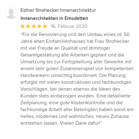
Esther Strohecker Innenarchitektur
Innenarchitekten in Emsdetten
Durchschnittliche
16. Februar 2020
Bewertung:
“Für die Renovierung und den Umbau eines rd. 50
5
Jahre alten Einfamilienhauses hat Frau Strohecker
von
mit viel Freude an Qualität und stimmiger
5
Gesamtgestaltung alle Arbeiten geplant und die
Sternen
Umsetzung bis zur Fertigstellung aller Gewerke mit
einem sehr guten Zusammenspiel von kompetenten
Handwerkern umsichtig koordiniert. Die Planung
erfolgte mit vielen konstruktiven und fachkundigen
Vorschlägen, bei denen ebenso die Ideen des
Kunden stets einbezogen wurden. Eine detaillierte
Zeitplanung, eine gute Kostenkontrolle und die
fachkundige Arbeit aller Beteiligten haben somit ein
helles, modernes und wohnliches, neues Zuhause
entstehen lassen. Vielen Dank dafür!”