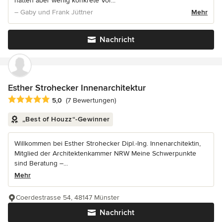
hatten aber wenig konkrete Vor...
– Gaby und Frank Jüttner
Mehr
Nachricht
Esther Strohecker Innenarchitektur
Durchschnittliche Bewertung: 5 von 5 Sternen
5,0
(7 Bewertungen)
„Best of Houzz“-Gewinner
Willkommen bei Esther Strohecker Dipl.-Ing. Innenarchitektin,
Mitglied der Architektenkammer NRW Meine Schwerpunkte
sind Beratung –...
Mehr
Coerdestrasse 54, 48147 Münster
Nachricht