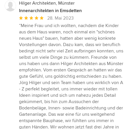
Hilger Architekten, Münster
Innenarchitekten in Emsdetten
Durchschnittliche
28. Mai 2023
Bewertung:
“Meine Frau und ich wollten, nachdem die Kinder
5
aus dem Haus waren, noch einmal ein "schönes
von
neues Haus" bauen, hatten aber wenig konkrete
5
Vorstellungen davon. Dazu kam, dass wir beruflich
Sternen
bedingt nicht sehr viel Zeit aufbringen konnten, uns
selbst um viele Dinge zu kümmern. Freunde von
uns haben uns dann Hilger Architekten aus Münster
empfohlen. Vom ersten Gespräch an hatten wir das
gute Gefühl, uns goldrichtig entschieden zu haben.
Jörg Hilger und sein Team haben uns wirklich von A
- Z perfekt begleitet, uns immer wieder mit tollen
Ideen inspiriert und sich um nahezu jedes Detail
gekümmert, bis hin zum Aussuchen der
Bodenbeläge, Innen- sowie Badeinrichtung und der
Gartenanlage. Das war eine für uns weitgehend
entspannte Bauphase, wir fühlten uns immer in
guten Händen. Wir wohnen jetzt fast drei Jahre in