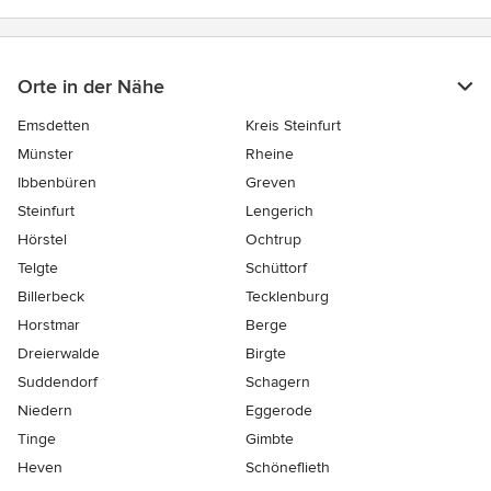
Orte in der Nähe
Emsdetten
Kreis Steinfurt
Münster
Rheine
Ibbenbüren
Greven
Steinfurt
Lengerich
Hörstel
Ochtrup
Telgte
Schüttorf
Billerbeck
Tecklenburg
Horstmar
Berge
Dreierwalde
Birgte
Suddendorf
Schagern
Niedern
Eggerode
Tinge
Gimbte
Heven
Schöneflieth