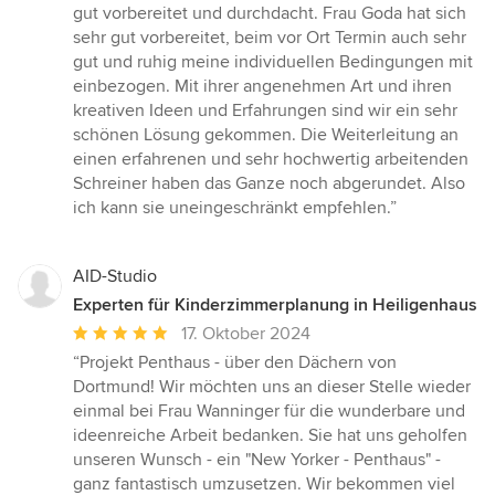
5
gut vorbereitet und durchdacht. Frau Goda hat sich
von
sehr gut vorbereitet, beim vor Ort Termin auch sehr
5
gut und ruhig meine individuellen Bedingungen mit
Sternen
einbezogen. Mit ihrer angenehmen Art und ihren
kreativen Ideen und Erfahrungen sind wir ein sehr
schönen Lösung gekommen. Die Weiterleitung an
einen erfahrenen und sehr hochwertig arbeitenden
Schreiner haben das Ganze noch abgerundet. Also
ich kann sie uneingeschränkt empfehlen.”
AID-Studio
Experten für Kinderzimmerplanung in Heiligenhaus
Durchschnittliche
17. Oktober 2024
Bewertung:
“Projekt Penthaus - über den Dächern von
5
Dortmund! Wir möchten uns an dieser Stelle wieder
von
einmal bei Frau Wanninger für die wunderbare und
5
ideenreiche Arbeit bedanken. Sie hat uns geholfen
Sternen
unseren Wunsch - ein "New Yorker - Penthaus" -
ganz fantastisch umzusetzen. Wir bekommen viel