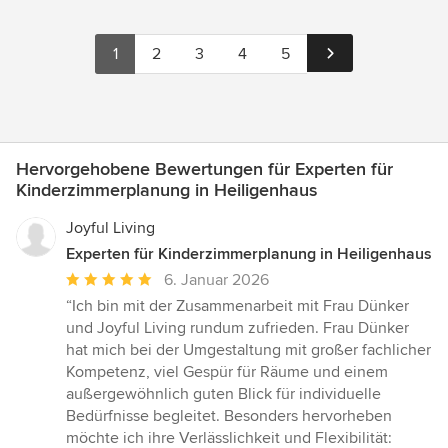
1
2
3
4
5
Hervorgehobene Bewertungen für Experten für
Kinderzimmerplanung in Heiligenhaus
Joyful Living
Experten für Kinderzimmerplanung in Heiligenhaus
Durchschnittliche
6. Januar 2026
Bewertung:
“Ich bin mit der Zusammenarbeit mit Frau Dünker
5
und Joyful Living rundum zufrieden. Frau Dünker
von
hat mich bei der Umgestaltung mit großer fachlicher
5
Kompetenz, viel Gespür für Räume und einem
Sternen
außergewöhnlich guten Blick für individuelle
Bedürfnisse begleitet. Besonders hervorheben
möchte ich ihre Verlässlichkeit und Flexibilität: