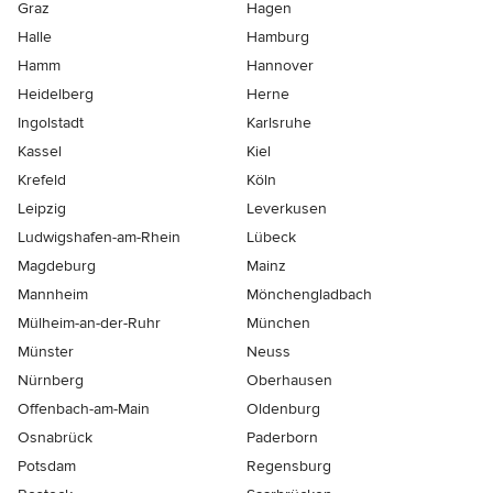
Graz
Hagen
Halle
Hamburg
Hamm
Hannover
Heidelberg
Herne
Ingolstadt
Karlsruhe
Kassel
Kiel
Krefeld
Köln
Leipzig
Leverkusen
Ludwigshafen-am-Rhein
Lübeck
Magdeburg
Mainz
Mannheim
Mönchen­gladbach
Mülheim-an-der-Ruhr
München
Münster
Neuss
Nürnberg
Oberhausen
Offenbach-am-Main
Oldenburg
Osnabrück
Paderborn
Potsdam
Regensburg