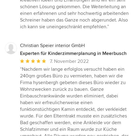
kreativen Ideen und Erfahrungen sind wir ein sehr
schönen Lösung gekommen. Die Weiterleitung an
einen erfahrenen und sehr hochwertig arbeitenden
Schreiner haben das Ganze noch abgerundet. Also
ich kann sie uneingeschränkt empfehlen.”
Christian Speier interior GmbH
Experten für Kinderzimmerplanung in Meerbusch
Durchschnittliche
7. November 2022
Bewertung:
“Nachdem wir lange erfolglos versucht haben ein
5
240qm großes Büro zu vermieten, haben wir die
von
Firma hysenbergh gebeten dieses Büro wieder zu
5
Wohnzwecken zurück zu bauen. Ganze
Sternen
Einbauschrankwände wurden eliminiert, dabei
haben wir erfreulicherweise einen
funktionstüchtigen Kamin entdeckt, der verkleidet
wurde. Für den Elterntrakt musste ein zusätzliches
Bad geschaffen werden, eine Ankleide vor dem
Schlafzimmer und ein Raum wurde zur Küche