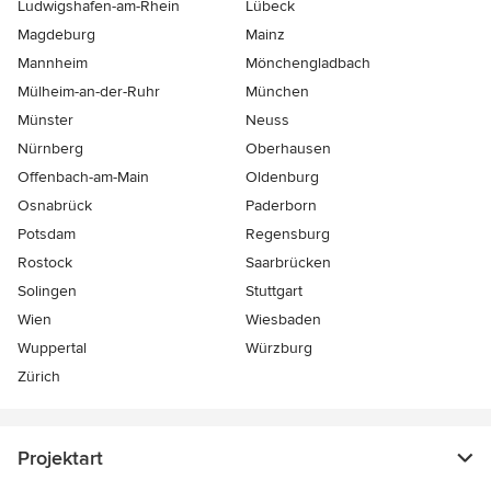
Ludwigshafen-am-Rhein
Lübeck
Magdeburg
Mainz
Mannheim
Mönchen­gladbach
Mülheim-an-der-Ruhr
München
Münster
Neuss
Nürnberg
Oberhausen
Offenbach-am-Main
Oldenburg
Osnabrück
Paderborn
Potsdam
Regensburg
Rostock
Saarbrücken
Solingen
Stuttgart
Wien
Wiesbaden
Wuppertal
Würzburg
Zürich
Projektart