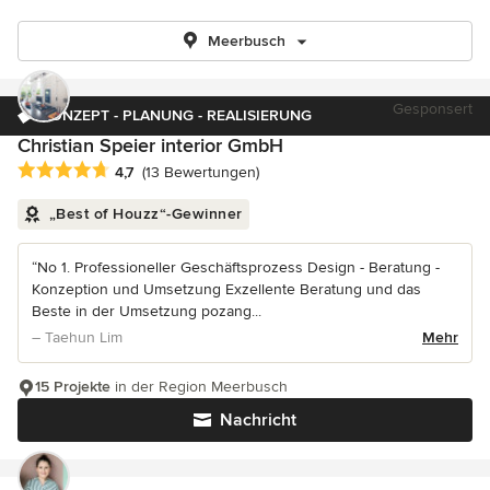
Meerbusch
Gesponsert
KONZEPT - PLANUNG - REALISIERUNG
Christian Speier interior GmbH
Durchschnittliche Bewertung: 4.7 von 5 Sternen
4,7
(13 Bewertungen)
„Best of Houzz“-Gewinner
“No 1. Professioneller Geschäftsprozess Design - Beratung -
Konzeption und Umsetzung Exzellente Beratung und das
Beste in der Umsetzung pozang...
– Taehun Lim
Mehr
15 Projekte
in der Region Meerbusch
Nachricht