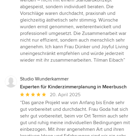
werden – nicht mit einem Standardkonzept
abgespeist, sondern individuell beraten. Die
Vorschläge waren durchdacht, praxisnah und
gleichzeitig ästhetisch sehr stimmig. Wünsche
wurden ernst genommen, weiterentwickelt und
professionell umgesetzt. Die Zusammenarbeit war
nicht nur effizient, sondern auch menschlich sehr
angenehm. Ich kann Frau Dünker und Joyful Living
uneingeschränkt empfehlen und würde jederzeit
wieder mit ihr zusammenarbeiten. Tilman Eibach”
Studio Wunderkammer
Experten für Kinderzimmerplanung in Meerbusch
Durchschnittliche
20. April 2025
Bewertung:
“Das ganze Projekt war von Anfang bis Ende sehr
5
gut vorbereitet und durchdacht. Frau Goda hat sich
von
sehr gut vorbereitet, beim vor Ort Termin auch sehr
5
gut und ruhig meine individuellen Bedingungen mit
Sternen
einbezogen. Mit ihrer angenehmen Art und ihren