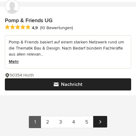
Pomp & Friends UG
Durchschnittliche Bewertung: 4.9 von 5 Sternen
4,9
(10 Bewertungen)
Pomp & Friends basiert auf einem starken Netzwerk rund um
die Thematik Bau & Design. Nach Bedarf bündeln Fachkräfte
aus allen relevan...
Mehr
50354 Hürth
Nachricht
1
2
3
4
5