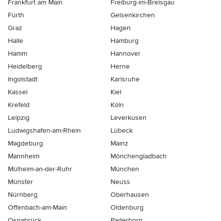
Frankfurt am Main
Freiburg-im-Breisgau
Fürth
Gelsenkirchen
Graz
Hagen
Halle
Hamburg
Hamm
Hannover
Heidelberg
Herne
Ingolstadt
Karlsruhe
Kassel
Kiel
Krefeld
Köln
Leipzig
Leverkusen
Ludwigshafen-am-Rhein
Lübeck
Magdeburg
Mainz
Mannheim
Mönchen­gladbach
Mülheim-an-der-Ruhr
München
Münster
Neuss
Nürnberg
Oberhausen
Offenbach-am-Main
Oldenburg
Osnabrück
Paderborn