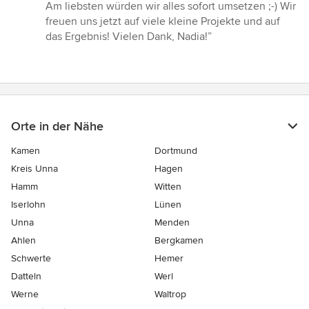
von
Am liebsten würden wir alles sofort umsetzen ;-) Wir
5
freuen uns jetzt auf viele kleine Projekte und auf
Sternen
das Ergebnis! Vielen Dank, Nadia!”
Orte in der Nähe
Kamen
Dortmund
Kreis Unna
Hagen
Hamm
Witten
Iserlohn
Lünen
Unna
Menden
Ahlen
Bergkamen
Schwerte
Hemer
Datteln
Werl
Werne
Waltrop