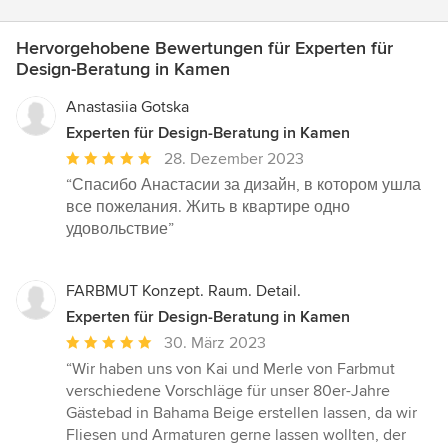
Hervorgehobene Bewertungen für Experten für
Design-Beratung in Kamen
Anastasiia Gotska
Experten für Design-Beratung in Kamen
Durchschnittliche
28. Dezember 2023
Bewertung:
“Спасибо Анастасии за дизайн, в котором ушла
5
все пожелания. Жить в квартире одно
von
удовольствие”
5
Sternen
FARBMUT Konzept. Raum. Detail.
Experten für Design-Beratung in Kamen
Durchschnittliche
30. März 2023
Bewertung:
“Wir haben uns von Kai und Merle von Farbmut
5
verschiedene Vorschläge für unser 80er-Jahre
von
Gästebad in Bahama Beige erstellen lassen, da wir
5
Fliesen und Armaturen gerne lassen wollten, der