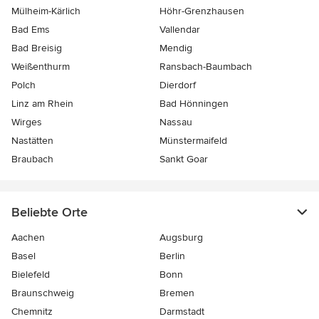
Mülheim-Kärlich
Höhr-Grenzhausen
Bad Ems
Vallendar
Bad Breisig
Mendig
Weißenthurm
Ransbach-Baumbach
Polch
Dierdorf
Linz am Rhein
Bad Hönningen
Wirges
Nassau
Nastätten
Münstermaifeld
Braubach
Sankt Goar
Beliebte Orte
Aachen
Augsburg
Basel
Berlin
Bielefeld
Bonn
Braunschweig
Bremen
Chemnitz
Darmstadt