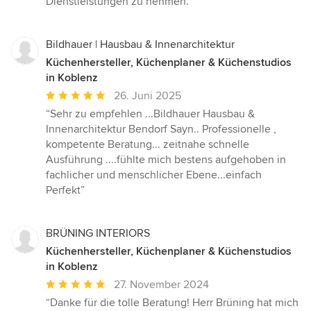
Dienstleistungen zu nehmen.”
Bildhauer | Hausbau & Innenarchitektur
Küchenhersteller, Küchenplaner & Küchenstudios
in Koblenz
Durchschnittliche
26. Juni 2025
Bewertung:
“Sehr zu empfehlen ...Bildhauer Hausbau &
5
Innenarchitektur Bendorf Sayn.. Professionelle ,
von
kompetente Beratung... zeitnahe schnelle
5
Ausführung ....fühlte mich bestens aufgehoben in
Sternen
fachlicher und menschlicher Ebene...einfach
Perfekt”
BRÜNING INTERIORS
Küchenhersteller, Küchenplaner & Küchenstudios
in Koblenz
Durchschnittliche
27. November 2024
Bewertung:
“Danke für die tolle Beratung! Herr Brüning hat mich