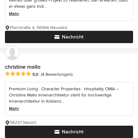
kleines oder großes Projekt zu realisieren, darf erwarten, dass
er etwas ganz Indi...
Mehr
Pfarrstraße 4, 56564 Neuwied
Nachricht
christine mallo
Durchschnittliche Bewertung: 5 von 5 Sternen
5,0
(4 Bewertungen)
Premium Living . Character Properties . Hospitality CMIA –
Christine Mallo Innenarchitektur steht für hochwertige
Innenarchitektur in Koblenz...
Mehr
56237 Nauort
Nachricht