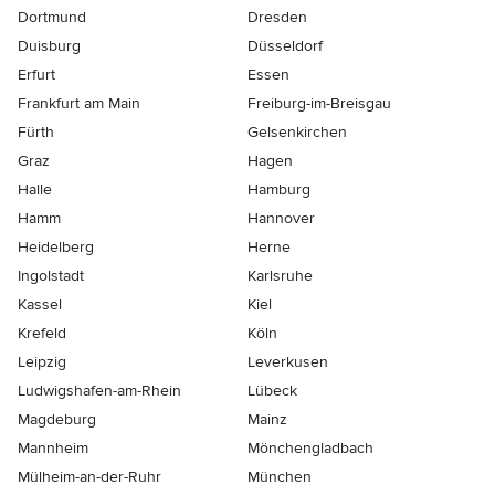
Dortmund
Dresden
Duisburg
Düsseldorf
Erfurt
Essen
Frankfurt am Main
Freiburg-im-Breisgau
Fürth
Gelsenkirchen
Graz
Hagen
Halle
Hamburg
Hamm
Hannover
Heidelberg
Herne
Ingolstadt
Karlsruhe
Kassel
Kiel
Krefeld
Köln
Leipzig
Leverkusen
Ludwigshafen-am-Rhein
Lübeck
Magdeburg
Mainz
Mannheim
Mönchen­gladbach
Mülheim-an-der-Ruhr
München