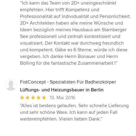
Bewertung:
“Ich kann das Team von 2D+ uneingeschränkt
5
empfehlen. Hier trifft Kompetenz und
von
Professionalität auf Individualität und Persönlichkeit.
5
2D+ Architekten haben alle meine Wünsche und
Sternen
Ideen bezüglich meines Hausbaus am Starnberger
See professionell und zeitnah konkretisiert und
visualisiert. Der Kontakt war durchweg freundlich
und kompetent. Gäbe es 6 Sterne, würde ich diese
vergeben. Ich danke Herrn Bonauer und Herrn
Bölling für die fantastische Zusammenarbeit !”
FistConcept - Spezialisten Für Badheizkörper
Lüftungs- und Heizungsbauer in Berlin
Durchschnittliche
13. Mai 2016
Bewertung:
“Alles ist bestens gelaufen. Sehr schnelle Lieferung
5
und sehr schöne Ware. Ich kann auf jeden Fall
von
weiterempfehlen. Vielen lieben Dank.”
5
Sternen