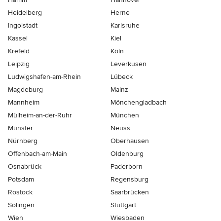
Heidelberg
Herne
Ingolstadt
Karlsruhe
Kassel
Kiel
Krefeld
Köln
Leipzig
Leverkusen
Ludwigshafen-am-Rhein
Lübeck
Magdeburg
Mainz
Mannheim
Mönchen­gladbach
Mülheim-an-der-Ruhr
München
Münster
Neuss
Nürnberg
Oberhausen
Offenbach-am-Main
Oldenburg
Osnabrück
Paderborn
Potsdam
Regensburg
Rostock
Saarbrücken
Solingen
Stuttgart
Wien
Wiesbaden