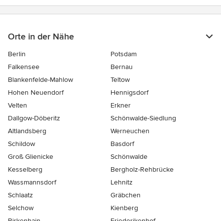
Orte in der Nähe
Berlin
Potsdam
Falkensee
Bernau
Blankenfelde-Mahlow
Teltow
Hohen Neuendorf
Hennigsdorf
Velten
Erkner
Dallgow-Döberitz
Schönwalde-Siedlung
Altlandsberg
Werneuchen
Schildow
Basdorf
Groß Glienicke
Schönwalde
Kesselberg
Bergholz-Rehbrücke
Wassmannsdorf
Lehnitz
Schlaatz
Gräbchen
Selchow
Kienberg
Birkenhain
Friederikenhof