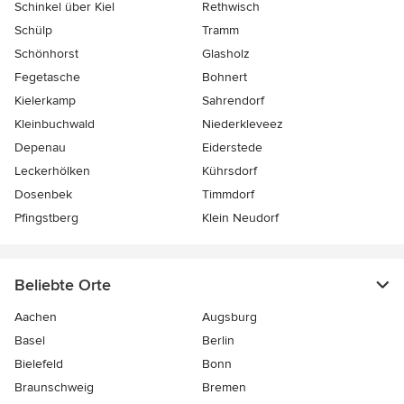
Schinkel über Kiel
Rethwisch
Schülp
Tramm
Schönhorst
Glasholz
Fegetasche
Bohnert
Kielerkamp
Sahrendorf
Kleinbuchwald
Niederkleveez
Depenau
Eiderstede
Leckerhölken
Kührsdorf
Dosenbek
Timmdorf
Pfingstberg
Klein Neudorf
Beliebte Orte
Aachen
Augsburg
Basel
Berlin
Bielefeld
Bonn
Braunschweig
Bremen