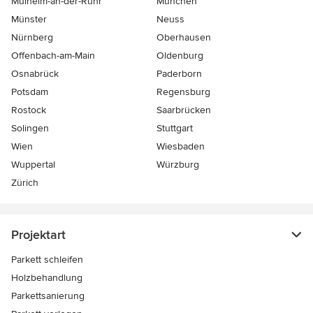
Mülheim-an-der-Ruhr
München
Münster
Neuss
Nürnberg
Oberhausen
Offenbach-am-Main
Oldenburg
Osnabrück
Paderborn
Potsdam
Regensburg
Rostock
Saarbrücken
Solingen
Stuttgart
Wien
Wiesbaden
Wuppertal
Würzburg
Zürich
Projektart
Parkett schleifen
Holzbehandlung
Parkettsanierung