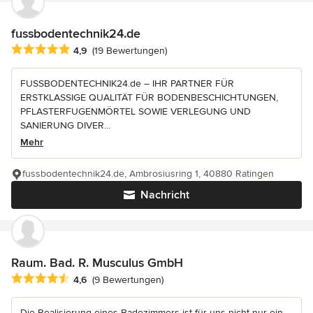
fussbodentechnik24.de
Durchschnittliche Bewertung: 4.9 von 5 Sternen
4,9
(19 Bewertungen)
FUSSBODENTECHNIK24.de – IHR PARTNER FÜR
ERSTKLASSIGE QUALITÄT FÜR BODENBESCHICHTUNGEN,
PFLASTERFUGENMÖRTEL SOWIE VERLEGUNG UND
SANIERUNG DIVER...
Mehr
fussbodentechnik24.de, Ambrosiusring 1, 40880 Ratingen
Nachricht
Raum. Bad. R. Musculus GmbH
Durchschnittliche Bewertung: 4.6 von 5 Sternen
4,6
(9 Bewertungen)
Die Realisierung eines Badezimmers ist für uns nicht nur ein