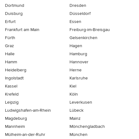
Dortmund
Dresden
Duisburg
Düsseldorf
Erfurt
Essen
Frankfurt am Main
Freiburg-im-Breisgau
Fürth
Gelsenkirchen
Graz
Hagen
Halle
Hamburg
Hamm
Hannover
Heidelberg
Herne
Ingolstadt
Karlsruhe
Kassel
Kiel
Krefeld
Köln
Leipzig
Leverkusen
Ludwigshafen-am-Rhein
Lübeck
Magdeburg
Mainz
Mannheim
Mönchen­gladbach
Mülheim-an-der-Ruhr
München