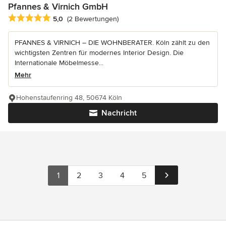
Pfannes & Virnich GmbH
Durchschnittliche Bewertung: 5 von 5 Sternen
5,0
(2 Bewertungen)
PFANNES & VIRNICH – DIE WOHNBERATER. Köln zählt zu den
wichtigsten Zentren für modernes Interior Design. Die
Internationale Möbelmesse...
Mehr
Hohenstaufenring 48, 50674 Köln
Nachricht
1
2
3
4
5