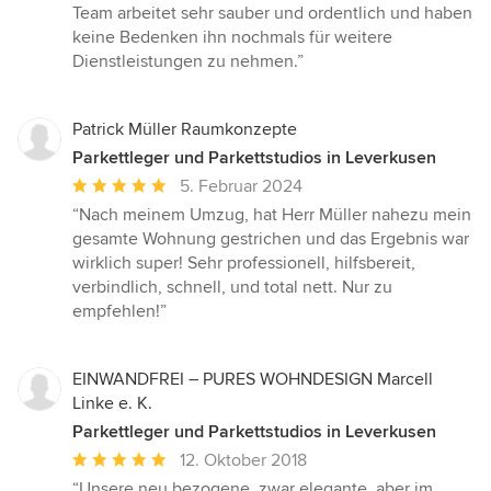
Team arbeitet sehr sauber und ordentlich und haben
keine Bedenken ihn nochmals für weitere
Dienstleistungen zu nehmen.”
Patrick Müller Raumkonzepte
Parkettleger und Parkettstudios in Leverkusen
Durchschnittliche
5. Februar 2024
Bewertung:
“Nach meinem Umzug, hat Herr Müller nahezu mein
5
gesamte Wohnung gestrichen und das Ergebnis war
von
wirklich super! Sehr professionell, hilfsbereit,
5
verbindlich, schnell, und total nett. Nur zu
Sternen
empfehlen!”
EINWANDFREI – PURES WOHNDESIGN Marcell
Linke e. K.
Parkettleger und Parkettstudios in Leverkusen
Durchschnittliche
12. Oktober 2018
Bewertung:
“Unsere neu bezogene, zwar elegante, aber im