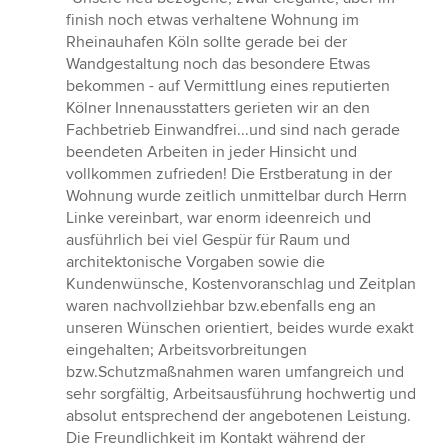
5
finish noch etwas verhaltene Wohnung im
von
Rheinauhafen Köln sollte gerade bei der
5
Wandgestaltung noch das besondere Etwas
Sternen
bekommen - auf Vermittlung eines reputierten
Kölner Innenausstatters gerieten wir an den
Fachbetrieb Einwandfrei...und sind nach gerade
beendeten Arbeiten in jeder Hinsicht und
vollkommen zufrieden! Die Erstberatung in der
Wohnung wurde zeitlich unmittelbar durch Herrn
Linke vereinbart, war enorm ideenreich und
ausführlich bei viel Gespür für Raum und
architektonische Vorgaben sowie die
Kundenwünsche, Kostenvoranschlag und Zeitplan
waren nachvollziehbar bzw.ebenfalls eng an
unseren Wünschen orientiert, beides wurde exakt
eingehalten; Arbeitsvorbreitungen
bzw.Schutzmaßnahmen waren umfangreich und
sehr sorgfältig, Arbeitsausführung hochwertig und
absolut entsprechend der angebotenen Leistung.
Die Freundlichkeit im Kontakt während der