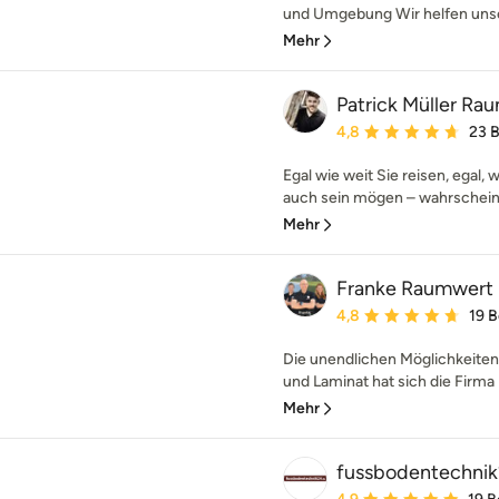
und Umgebung Wir helfen unse
Mehr
Patrick Müller R
Durchschnittliche Bewe
4,8
23 
Egal wie weit Sie reisen, egal, 
auch sein mögen – wahrscheinli
Mehr
Franke Raumwert
Durchschnittliche Bewe
4,8
19 
Die unendlichen Möglichkeiten m
und Laminat hat sich die Firma 
Mehr
fussbodentechnik
Durchschnittliche Bewe