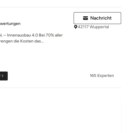
Nachricht
rtung: 4.5 von 5 Sternen
ewertungen
42117 Wuppertal
– Innenausbau 4.0 Bei 70% aller
engen die Kosten das...
r
165 Experten