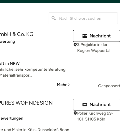
 GmbH & Co. KG
Nachricht
rtung: 5 von 5 Sternen
ewertung
2 Projekte
in der
Region Wuppertal
haft in NRW
ührliche, sehr kompetente Beratung
Materialtranspor...
Mehr
Gesponsert
 PURES WOHNDESIGN
Nachricht
Poller Kirchweg 99-
rtung: 5 von 5 Sternen
Bewertungen
101, 51105 Köln
r und Maler in Köln, Düsseldorf, Bonn