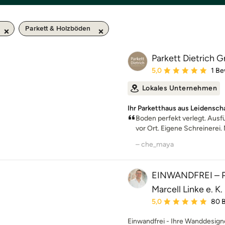
Parkett & Holzböden
Parkett Dietrich
Durchschnittliche Bewe
5,0
1 B
Lokales Unternehmen
Ihr Parketthaus aus Leidensc
Boden perfekt verlegt. Ausf
vor Ort. Eigene Schreinerei. 
– che_maya
EINWANDFREI –
Marcell Linke e. K.
Durchschnittliche Bewe
5,0
80 
Einwandfrei - Ihre Wanddesigne