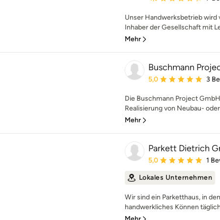
Unser Handwerksbetrieb wird vo
Inhaber der Gesellschaft mit Le
Mehr
Buschmann Proj
Durchschnittliche Bewe
5,0
3 B
Die Buschmann Project GmbH st
Realisierung von Neubau- ode
Mehr
Parkett Dietrich
Durchschnittliche Bewe
5,0
1 B
Lokales Unternehmen
Wir sind ein Parketthaus, in d
handwerkliches Können täglich 
Mehr