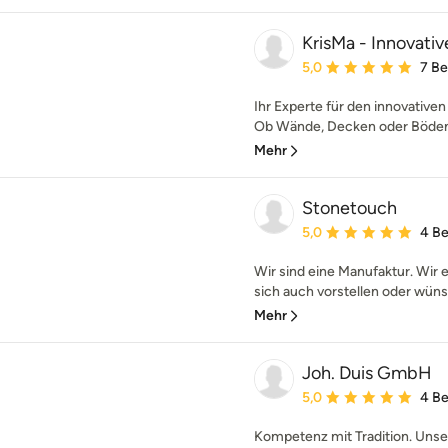
KrisMa - Innovati
Durchschnittliche Bewe
5,0
7 B
Ihr Experte für den innovativ
Ob Wände, Decken oder Böden –
Mehr
Stonetouch
Durchschnittliche Bewe
5,0
4 B
Wir sind eine Manufaktur. Wir 
sich auch vorstellen oder wüns
Mehr
Joh. Duis GmbH
Durchschnittliche Bewe
5,0
4 B
Kompetenz mit Tradition. Unse