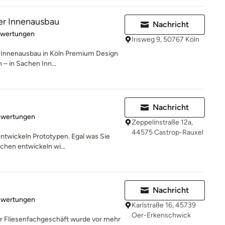
ver Innenausbau
Nachricht
rtung: 5 von 5 Sternen
ewertungen
Irisweg 9, 50767 Köln
en Innenausbau in Köln Premium Design
 in Sachen Inn...
Nachricht
rtung: 5 von 5 Sternen
ewertungen
Zeppelinstraße 12a,
44575 Castrop-Rauxel
entwickeln Prototypen. Egal was Sie
chen entwickeln wi...
Nachricht
rtung: 5 von 5 Sternen
ewertungen
Karlstraße 16, 45739
Oer-Erkenschwick
r Fliesenfachgeschäft wurde vor mehr