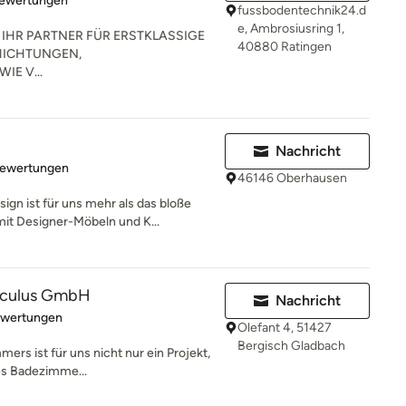
Bewertungen
fussbodentechnik24.d
e, Ambrosiusring 1,
IHR PARTNER FÜR ERSTKLASSIGE
40880 Ratingen
HICHTUNGEN,
E V...
Nachricht
rtung: 5 von 5 Sternen
Bewertungen
46146 Oberhausen
gn ist für uns mehr als das bloße
t Designer-Möbeln und K...
sculus GmbH
Nachricht
rtung: 4.6 von 5 Sternen
ewertungen
Olefant 4, 51427
Bergisch Gladbach
ers ist für uns nicht nur ein Projekt,
hes Badezimme...