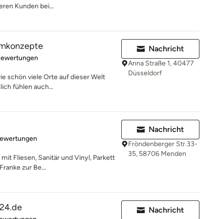
ren Kunden bei...
aumkonzepte
Nachricht
rtung: 4.8 von 5 Sternen
Bewertungen
Anna Straße 1, 40477
Düsseldorf
wie schön viele Orte auf dieser Welt
ch fühlen auch...
Nachricht
rtung: 4.8 von 5 Sternen
Bewertungen
Fröndenberger Str.33-
35, 58706 Menden
it Fliesen, Sanitär und Vinyl, Parkett
Franke zur Be...
24.de
Nachricht
rtung: 4.9 von 5 Sternen