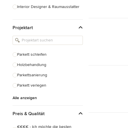
Interior Designer & Raumausstatter
Küchenplanung
Projektart
Landschaftsarchitekten
Armaturen & Sanitärbedarf
Beleuchtung
Parkett schleifen
Einbauschränke
Holzbehandlung
Alle anzeigen
Parkettsanierung
Parkett verlegen
Alle anzeigen
Preis & Qualität
€€€€ - Ich möchte die besten