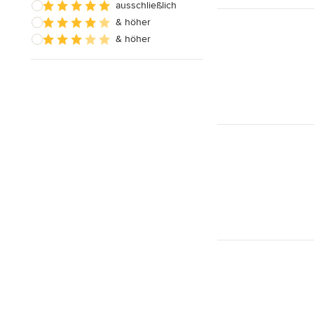
ausschließlich
& höher
& höher