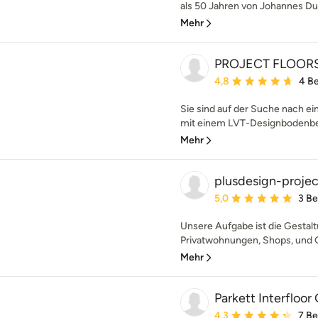
als 50 Jahren von Johannes Dui
Mehr
PROJECT FLOOR
Durchschnittliche Bewe
4,8
4 B
Sie sind auf der Suche nach 
mit einem LVT-Designbodenbe
Mehr
plusdesign-projec
Durchschnittliche Bewe
5,0
3 B
Unsere Aufgabe ist die Gestalt
Privatwohnungen, Shops, und 
Mehr
Parkett Interfloo
Durchschnittliche Bewe
4,3
7 B