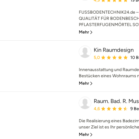
4,9
19 
FUSSBODENTECHNIK24.de – 
QUALITÄT FÜR BODENBESC
PFLASTERFUGENMÖRTEL SOWI
Mehr
Kin Raumdesign
Durchschnittliche Bewe
5,0
10 
Innenausstattung und Raumdesi
Bestücken eines Wohnraums mi
Mehr
Raum. Bad. R. Mu
Durchschnittliche Bewe
4,6
9 B
Die Realisierung eines Badezimm
unser Ziel ist es Ihr persönlic
Mehr