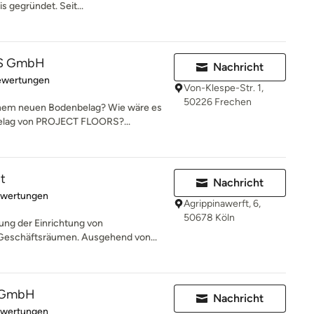
s gegründet. Seit...
S GmbH
Nachricht
rtung: 4.8 von 5 Sternen
ewertungen
Von-Klespe-Str. 1,
50226 Frechen
einem neuen Bodenbelag? Wie wäre es
lag von PROJECT FLOORS?...
t
Nachricht
rtung: 5 von 5 Sternen
ewertungen
Agrippinawerft, 6,
50678 Köln
ung der Einrichtung von
Geschäftsräumen. Ausgehend von...
r GmbH
Nachricht
rtung: 4.3 von 5 Sternen
ewertungen