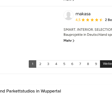
makasa
Durchschnittliche Bewe
4,5
2 B
SMART. INTERIOR. SELECTION. 
Bauprojekte in Deutschland spr
Mehr
Weite
1
2
3
4
5
6
7
8
9
d Parkettstudios in Wuppertal