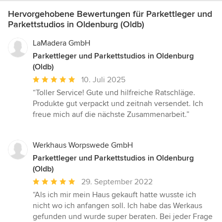
Hervorgehobene Bewertungen für Parkettleger und
Parkettstudios in Oldenburg (Oldb)
LaMadera GmbH
Parkettleger und Parkettstudios in Oldenburg
(Oldb)
Durchschnittliche
10. Juli 2025
Bewertung:
“Toller Service! Gute und hilfreiche Ratschläge.
5
Produkte gut verpackt und zeitnah versendet. Ich
von
freue mich auf die nächste Zusammenarbeit.”
5
Sternen
Werkhaus Worpswede GmbH
Parkettleger und Parkettstudios in Oldenburg
(Oldb)
Durchschnittliche
29. September 2022
Bewertung:
“Als ich mir mein Haus gekauft hatte wusste ich
5
nicht wo ich anfangen soll. Ich habe das Werkaus
von
gefunden und wurde super beraten. Bei jeder Frage