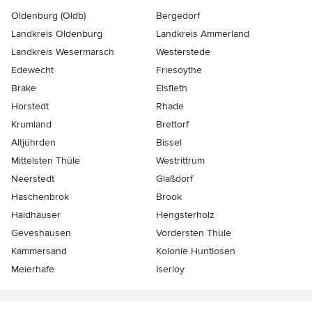
Oldenburg (Oldb)
Bergedorf
Landkreis Oldenburg
Landkreis Ammerland
Landkreis Wesermarsch
Westerstede
Edewecht
Friesoythe
Brake
Elsfleth
Horstedt
Rhade
Krumland
Brettorf
Altjührden
Bissel
Mittelsten Thüle
Westrittrum
Neerstedt
Glaßdorf
Haschenbrok
Brook
Haidhäuser
Hengsterholz
Geveshausen
Vordersten Thüle
Kammersand
Kolonie Huntlosen
Meierhafe
Iserloy