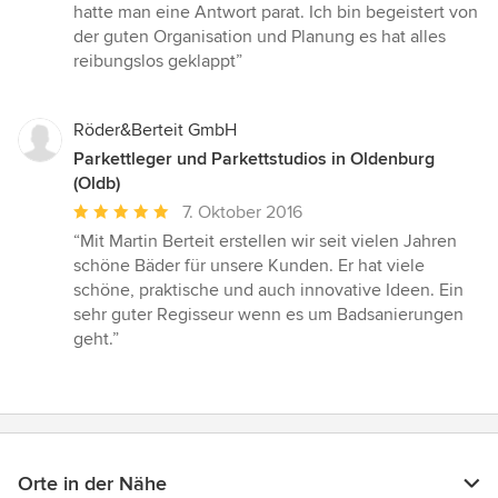
5
hatte man eine Antwort parat. Ich bin begeistert von
Sternen
der guten Organisation und Planung es hat alles
reibungslos geklappt”
Röder&Berteit GmbH
Parkettleger und Parkettstudios in Oldenburg
(Oldb)
Durchschnittliche
7. Oktober 2016
Bewertung:
“Mit Martin Berteit erstellen wir seit vielen Jahren
5
schöne Bäder für unsere Kunden. Er hat viele
von
schöne, praktische und auch innovative Ideen. Ein
5
sehr guter Regisseur wenn es um Badsanierungen
Sternen
geht.”
Orte in der Nähe