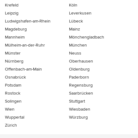
Krefeld
Köln
Leipzig
Leverkusen
Ludwigshafen-am-Rhein
Lübeck
Magdeburg
Mainz
Mannheim
Mönchen­gladbach
Mülheim-an-der-Ruhr
München
Münster
Neuss
Nürnberg
Oberhausen
Offenbach-am-Main
Oldenburg
Osnabrück
Paderborn
Potsdam
Regensburg
Rostock
Saarbrücken
Solingen
Stuttgart
Wien
Wiesbaden
Wuppertal
Würzburg
Zürich