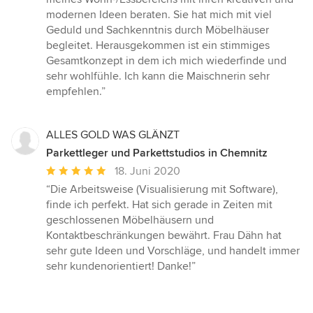
von
modernen Ideen beraten. Sie hat mich mit viel
5
Geduld und Sachkenntnis durch Möbelhäuser
Sternen
begleitet. Herausgekommen ist ein stimmiges
Gesamtkonzept in dem ich mich wiederfinde und
sehr wohlfühle. Ich kann die Maischnerin sehr
empfehlen.”
ALLES GOLD WAS GLÄNZT
Parkettleger und Parkettstudios in Chemnitz
Durchschnittliche
18. Juni 2020
Bewertung:
“Die Arbeitsweise (Visualisierung mit Software),
5
finde ich perfekt. Hat sich gerade in Zeiten mit
von
geschlossenen Möbelhäusern und
5
Kontaktbeschränkungen bewährt. Frau Dähn hat
Sternen
sehr gute Ideen und Vorschläge, und handelt immer
sehr kundenorientiert! Danke!”