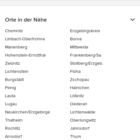
Orte in der Nähe
Chemnitz
Erzgebirgskreis
Limbach-Oberfrohna
Borna
Marienberg
Mittweida
Hohenstein-Ernstthal
Frankenberg/Sa.
Zwönitz
Stollberg/Erzgeb.
Lichtenstein
Flöha
Burgstädt
Zschopau
Penig
Hainichen
Lauta
Lößnitz
Lugau
Oederan
Neukirchen/Erzgebirge
Lichtenwalde
Thalheim
Oberlungwitz
Rochlitz
Jahnsdorf
Arnsdorf
Thum