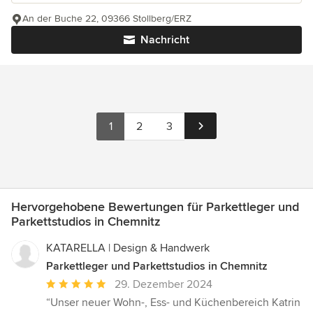
An der Buche 22, 09366 Stollberg/ERZ
Nachricht
1
2
3
Hervorgehobene Bewertungen für Parkettleger und
Parkettstudios in Chemnitz
KATARELLA | Design & Handwerk
Parkettleger und Parkettstudios in Chemnitz
Durchschnittliche
29. Dezember 2024
Bewertung:
“Unser neuer Wohn-, Ess- und Küchenbereich Katrin