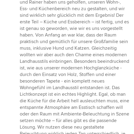
5
und Rainer haben uns geholfen, unseren Wohn-,
von
Ess- und Küchenbereich neu zu gestalten, und wir
5
sind wirklich sehr glücklich mit dem Ergebnis! Der
Sternen
erste Teil – Küche und Essbereich – ist fertig, und es
ist genau so geworden, wie wir es uns vorgestellt
haben. Von Anfang an war klar, dass der Raum
praktisch und gemütlich für unsere Großfamilie sein
muss, inklusive Hund und Katzen. Gleichzeitig
wollten wir aber auch den Charme eines modernen
Landhausstils einbringen. Besonders beeindruckend
ist, wie aus unserer modernen Hochglanzküche -
durch den Einsatz von Holz, Stoffen und einer
besonderen Tapete - ein komplett neues
Wohngefühl im Landhausstil entstanden ist. Das
Lichtkonzept ist ein echtes Highlight. Egal, ob man
die Küche für die Arbeit hell ausleuchten muss, eine
entspannte Atmosphäre am Esstisch schaffen will
oder den Raum mit Ambiente-Beleuchtung in Szene
setzen möchte – für alles gibt es die passende
Lösung. Wir nutzen diese neu gestaltete
Beleuchtung wirklich jeden Tag unterschiedlich, je