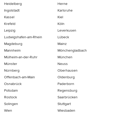
Heidelberg
Herne
Ingolstadt
Karlsruhe
Kassel
Kiel
Krefeld
Köln
Leipzig
Leverkusen
Ludwigshafen-am-Rhein
Lübeck
Magdeburg
Mainz
Mannheim
Mönchen­gladbach
Mülheim-an-der-Ruhr
München
Münster
Neuss
Nürnberg
Oberhausen
Offenbach-am-Main
Oldenburg
Osnabrück
Paderborn
Potsdam
Regensburg
Rostock
Saarbrücken
Solingen
Stuttgart
Wien
Wiesbaden