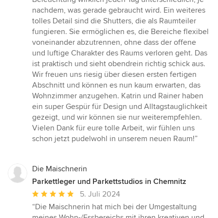
nachdem, was gerade gebraucht wird. Ein weiteres
tolles Detail sind die Shutters, die als Raumteiler
fungieren. Sie ermöglichen es, die Bereiche flexibel
voneinander abzutrennen, ohne dass der offene
und luftige Charakter des Raums verloren geht. Das
ist praktisch und sieht obendrein richtig schick aus.
Wir freuen uns riesig über diesen ersten fertigen
Abschnitt und können es nun kaum erwarten, das
Wohnzimmer anzugehen. Katrin und Rainer haben
ein super Gespür für Design und Alltagstauglichkeit
gezeigt, und wir können sie nur weiterempfehlen.
Vielen Dank für eure tolle Arbeit, wir fühlen uns
schon jetzt pudelwohl in unserem neuen Raum!”
Die Maischnerin
Parkettleger und Parkettstudios in Chemnitz
Durchschnittliche
5. Juli 2024
Bewertung:
“Die Maischnerin hat mich bei der Umgestaltung
5
meines Wohn-/Essbereichs mit ihren kreativen und