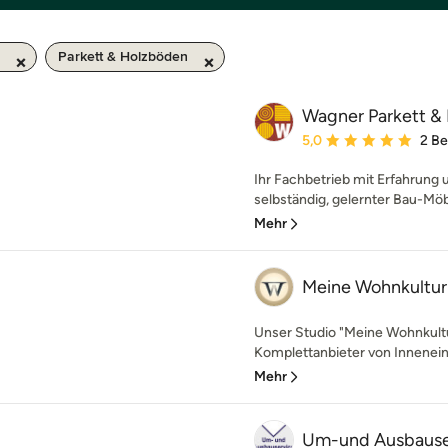
Parkett & Holzböden
Wagner Parkett &
Durchschnittliche Bewe
5,0
2 B
Ihr Fachbetrieb mit Erfahrung
selbständig, gelernter Bau-Möbe
Mehr
Meine Wohnkultur
Unser Studio "Meine Wohnkultu
Komplettanbieter von Innenein
Mehr
Um-und Ausbause