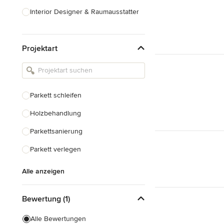
Interior Designer & Raumausstatter
Küchenplanung
Projektart
Landschaftsarchitekten
Armaturen & Sanitärbedarf
Beleuchtung
Parkett schleifen
Einbauschränke
Holzbehandlung
Alle anzeigen
Parkettsanierung
Parkett verlegen
Alle anzeigen
Bewertung (1)
Alle Bewertungen