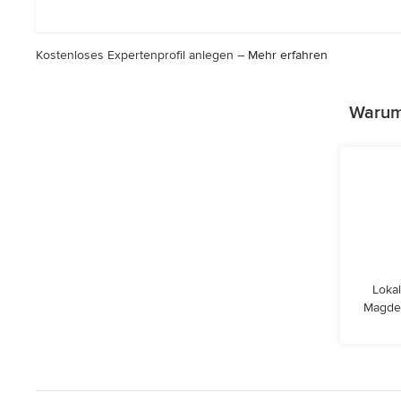
von
5
Sternen
Kostenloses Expertenprofil anlegen –
Mehr erfahren
Warum 
Lokal
Magdeb