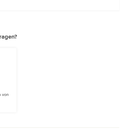
tragen?
n von