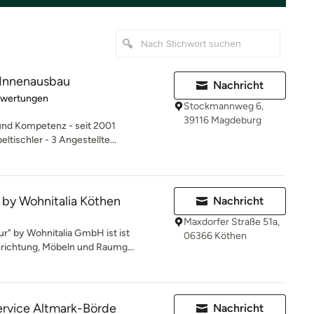
 Innenausbau
Nachricht
rtung: 5 von 5 Sternen
ewertungen
Stockmannweg 6,
39116 Magdeburg
 und Kompetenz - seit 2001
ltischler - 3 Angestellte...
 by Wohnitalia Köthen
Nachricht
Maxdorfer Straße 51a,
r" by Wohnitalia GmbH ist ist
06366 Köthen
richtung, Möbeln und Raumg...
rvice Altmark-Börde
Nachricht