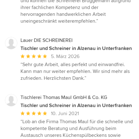
und können die Schreinerei Brüggemann aufgrund
ihrer fachlichen Kompetenz und der
hervorragenden handwerklichen Arbeit
uneingeschränkt weiterempfehlen.”
Lauer DIE SCHREINEREI
Tischler und Schreiner in Alzenau in Unterfranken
Durchschnittliche
5. März 2026
Bewertung:
“Sehr gute Arbeit, alles perfekt und einwandfrei.
5
Kann man nur weiter empfehlen. Wir sind mehr als
von
zufrieden. Herzlichsten Dank.”
5
Sternen
Tischlerei Thomas Maul GmbH & Co. KG
Tischler und Schreiner in Alzenau in Unterfranken
Durchschnittliche
10. Juni 2021
Bewertung:
“Lob an die Firma Thomas Maul für die schnelle und
5
kompetente Beratung und Ausführung beim
von
Austausch unseres Küchenspülbeckens sowie