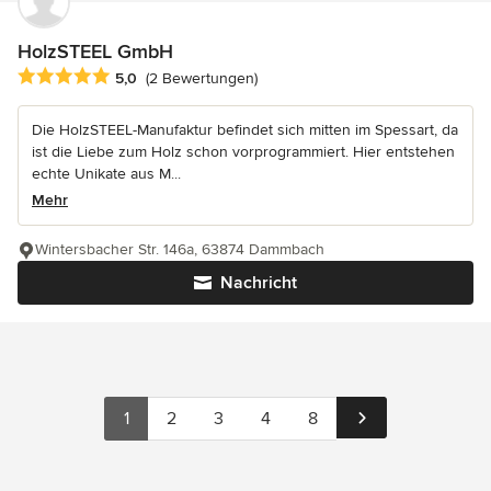
HolzSTEEL GmbH
Durchschnittliche Bewertung: 5 von 5 Sternen
5,0
(2 Bewertungen)
Die HolzSTEEL-Manufaktur befindet sich mitten im Spessart, da
ist die Liebe zum Holz schon vorprogrammiert. Hier entstehen
echte Unikate aus M...
Mehr
Wintersbacher Str. 146a, 63874 Dammbach
Nachricht
1
2
3
4
8