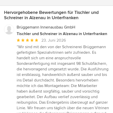
Hervorgehobene Bewertungen für Tischler und
Schreiner in Alzenau in Unterfranken
Brüggemann Innenausbau GmbH
Tischler und Schreiner in Alzenau in Unterfranken
Durchschnittliche
23. Juni 2026
Bewertung:
“Wir sind mit den von der Schreinerei Brüggemann
5
gefertigten Spezialvitrinen sehr zufrieden. Es
von
handelt sich um eine anspruchsvolle
5
Sonderanfertigung mit insgesamt 98 Schubfächern,
Sternen
die hervorragend umgesetzt wurde. Die Ausführung
ist erstklassig, handwerklich äußerst sauber und bis
ins Detail durchdacht. Besonders hervorheben
möchte ich das Montageteam: Die Mitarbeiter
haben äußerst sorgfältig, sauber und vorsichtig
gearbeitet. Der Aufbau verlief zuverlässig und
reibungslos. Das Endergebnis überzeugt auf ganzer
Linie. Wir freuen uns täglich über die neuen Vitrinen