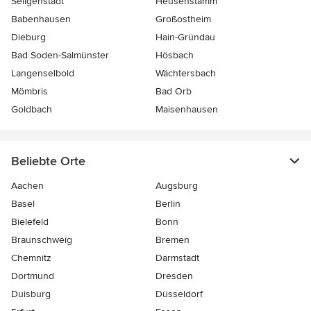
Seligenstadt
Heusenstamm
Babenhausen
Großostheim
Dieburg
Hain-Gründau
Bad Soden-Salmünster
Hösbach
Langenselbold
Wächtersbach
Mömbris
Bad Orb
Goldbach
Maisenhausen
Beliebte Orte
Aachen
Augsburg
Basel
Berlin
Bielefeld
Bonn
Braunschweig
Bremen
Chemnitz
Darmstadt
Dortmund
Dresden
Duisburg
Düsseldorf