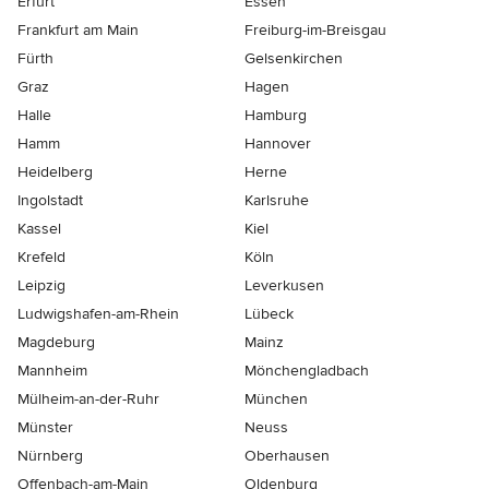
Erfurt
Essen
Frankfurt am Main
Freiburg-im-Breisgau
Fürth
Gelsenkirchen
Graz
Hagen
Halle
Hamburg
Hamm
Hannover
Heidelberg
Herne
Ingolstadt
Karlsruhe
Kassel
Kiel
Krefeld
Köln
Leipzig
Leverkusen
Ludwigshafen-am-Rhein
Lübeck
Magdeburg
Mainz
Mannheim
Mönchen­gladbach
Mülheim-an-der-Ruhr
München
Münster
Neuss
Nürnberg
Oberhausen
Offenbach-am-Main
Oldenburg