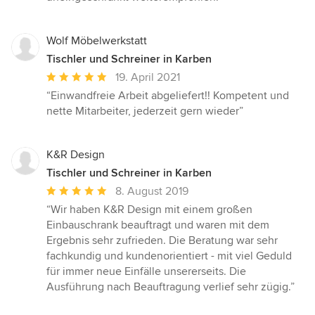
Wolf Möbelwerkstatt
Tischler und Schreiner in Karben
Durchschnittliche
19. April 2021
Bewertung:
“Einwandfreie Arbeit abgeliefert!! Kompetent und
5
nette Mitarbeiter, jederzeit gern wieder”
von
5
Sternen
K&R Design
Tischler und Schreiner in Karben
Durchschnittliche
8. August 2019
Bewertung:
“Wir haben K&R Design mit einem großen
5
Einbauschrank beauftragt und waren mit dem
von
Ergebnis sehr zufrieden. Die Beratung war sehr
5
fachkundig und kundenorientiert - mit viel Geduld
Sternen
für immer neue Einfälle unsererseits. Die
Ausführung nach Beauftragung verlief sehr zügig.”