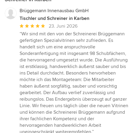
Brüggemann Innenausbau GmbH
Tischler und Schreiner in Karben
Durchschnittliche
23. Juni 2026
Bewertung:
“Wir sind mit den von der Schreinerei Brüggemann
5
gefertigten Spezialvitrinen sehr zufrieden. Es
von
handelt sich um eine anspruchsvolle
5
Sonderanfertigung mit insgesamt 98 Schubfächern,
Sternen
die hervorragend umgesetzt wurde. Die Ausführung
ist erstklassig, handwerklich äußerst sauber und bis
ins Detail durchdacht. Besonders hervorheben
möchte ich das Montageteam: Die Mitarbeiter
haben äußerst sorgfältig, sauber und vorsichtig
gearbeitet. Der Aufbau verlief zuverlässig und
reibungslos. Das Endergebnis überzeugt auf ganzer
Linie. Wir freuen uns täglich über die neuen Vitrinen
und können die Schreinerei Brüggemann aufgrund
ihrer fachlichen Kompetenz und der
hervorragenden handwerklichen Arbeit
uneingeschränkt weiterempfehlen.”