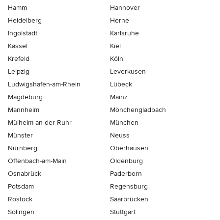
Hamm
Hannover
Heidelberg
Herne
Ingolstadt
Karlsruhe
Kassel
Kiel
Krefeld
Köln
Leipzig
Leverkusen
Ludwigshafen-am-Rhein
Lübeck
Magdeburg
Mainz
Mannheim
Mönchen­gladbach
Mülheim-an-der-Ruhr
München
Münster
Neuss
Nürnberg
Oberhausen
Offenbach-am-Main
Oldenburg
Osnabrück
Paderborn
Potsdam
Regensburg
Rostock
Saarbrücken
Solingen
Stuttgart