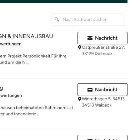
GN & INNENAUSBAU
Nachricht
rtung: 5 von 5 Sternen
ewertungen
Ostpreußenstraße 27,
33129 Delbrück
hrem Projekt Persönlichkeit Für Ihre
und um die N...
ng
Nachricht
rtung: 4.8 von 5 Sternen
ewertungen
Winterhagen 5, 34513
34513 Waldeck
hausen beheimateten Schreinerei ist
er und Inneneinric...