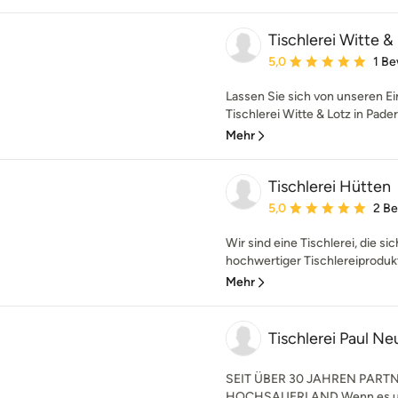
Tischlerei Witte 
Durchschnittliche Bewe
5,0
1 B
Lassen Sie sich von unseren Ei
Tischlerei Witte & Lotz in Paderb
Mehr
Tischlerei Hütten
Durchschnittliche Bewe
5,0
2 B
Wir sind eine Tischlerei, die s
hochwertiger Tischlereiprodukte
Mehr
Tischlerei Paul 
SEIT ÜBER 30 JAHREN PART
HOCHSAUERLAND Wenn es um Ih