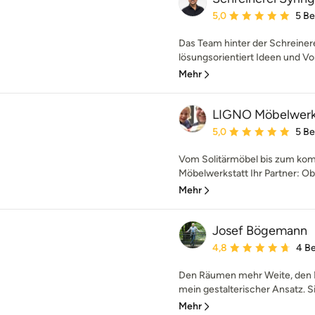
Durchschnittliche Bewe
5,0
5 B
Das Team hinter der Schreinerei
lösungsorientiert Ideen und Vo
Mehr
LIGNO Möbelwerk
Durchschnittliche Bewe
5,0
5 B
Vom Solitärmöbel bis zum kom
Möbelwerkstatt Ihr Partner: Ob s
Mehr
Josef Bögemann
Durchschnittliche Bewe
4,8
4 B
Den Räumen mehr Weite, den Mö
mein gestalterischer Ansatz. Si
Mehr