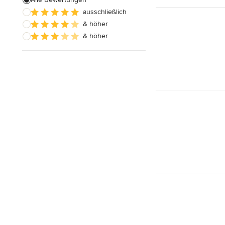
ausschließlich
Schreinerarbeiten
& höher
Holzbehandlung
& höher
Alle anzeigen