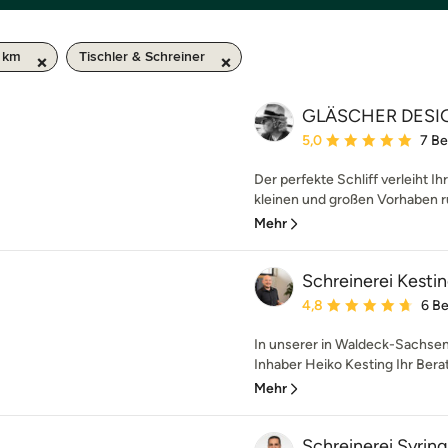
0 km
Tischler & Schreiner
GLÄSCHER DESI
Durchschnittliche Bewe
5,0
7 B
Der perfekte Schliff verleiht I
kleinen und großen Vorhaben r
Mehr
Schreinerei Kesti
Durchschnittliche Bewe
4,8
6 B
In unserer in Waldeck-Sachsen
Inhaber Heiko Kesting Ihr Berat
Mehr
Schreinerei Syring