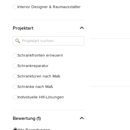
Interior Designer & Raumausstatter
Küchenplanung
Projektart
Landschaftsarchitekten
Armaturen & Sanitärbedarf
Beleuchtung
Schrankfronten erneuern
Einbauschränke
Schrankreparatur
Alle anzeigen
Schranktüren nach Maß
Schränke nach Maß
Individuelle Hifi-Lösungen
Möbel nach Maß
Bewertung (1)
Küchenschränke nach Maß
Regale nach Maß
Alle Bewertungen