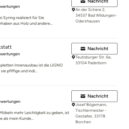
Nachricht
rtung: 5 von 5 Sternen
ewertungen
An der Schere 2,
34537 Bad Wildungen-
 Syring realisiert für Sie
Odershausen
rhaben aus Holz und andere...
statt
Nachricht
rtung: 5 von 5 Sternen
ewertungen
Teutoburger Str. 6e,
33104 Paderborn
pletten Innenausbau ist die LIGNO
ie pfiffige und indi...
Nachricht
rtung: 4.8 von 5 Sternen
ewertungen
Josef Bögemann,
Tischlermeister -
beln mehr Leichtigkeit zu geben, ist
Gestalter, 33178
e als mein Kunde...
Borchen