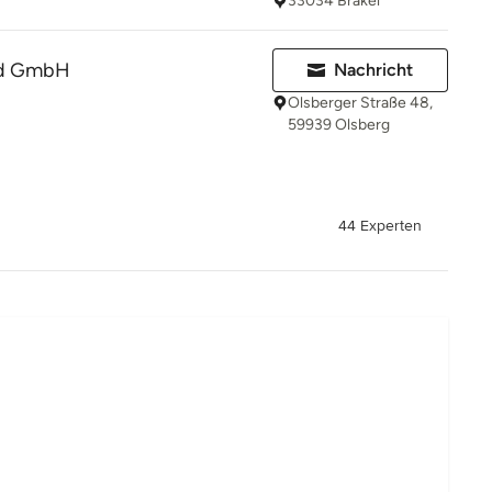
33034 Brakel
and GmbH
Nachricht
Olsberger Straße 48,
59939 Olsberg
44 Experten