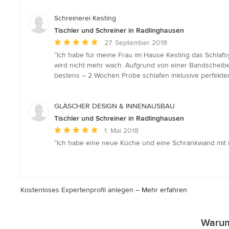
von
5
Schreinerei Kesting
Sternen
Tischler und Schreiner in Radlinghausen
Durchschnittliche
27. September 2018
Bewertung:
“Ich habe für meine Frau im Hause Kesting das Schlafsy
5
wird nicht mehr wach. Aufgrund von einer Bandscheibe
von
bestens – 2 Wochen Probe schlafen inklusive perfekter
5
Sternen
GLÄSCHER DESIGN & INNENAUSBAU
Tischler und Schreiner in Radlinghausen
Durchschnittliche
1. Mai 2018
Bewertung:
“Ich habe eine neue Küche und eine Schrankwand mit i
5
von
5
Sternen
Kostenloses Expertenprofil anlegen –
Mehr erfahren
Warum 