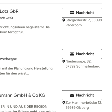
& Lotz GbR
Nachricht
rtung: 5 von 5 Sternen
ewertung
Stargarderstr. 7, 33098
Paderborn
nrichtungsideen begeistern! Die
orn fertigt für...
Nachricht
rtung: 5 von 5 Sternen
ewertungen
Niedersorpe, 32,
57392 Schmallenberg
ich mit der Planung und Herstellung
n für den privat...
Neumann GmbH & Co KG
Nachricht
Zur Hammerbrücke 12,
NER IN UND AUS DER REGION
59939 Olsberg
re vier Wände geht, sind wir Ihr