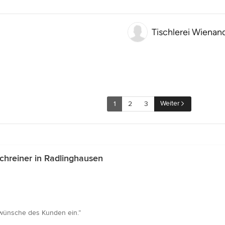
Tischlerei Wien
Weiter
1
2
3
chreiner in Radlinghausen
erwünsche des Kunden ein.”