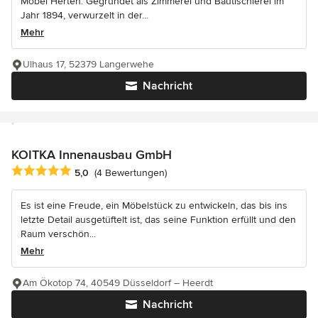
Möbel Herten. Gegründet als Zimmerei und Bautischlerei im
Jahr 1894, verwurzelt in der...
Mehr
Ulhaus 17, 52379 Langerwehe
Nachricht
KOITKA Innenausbau GmbH
Durchschnittliche Bewertung: 5 von 5 Sternen
5,0
(4 Bewertungen)
Es ist eine Freude, ein Möbelstück zu entwickeln, das bis ins
letzte Detail ausgetüftelt ist, das seine Funktion erfüllt und den
Raum verschön...
Mehr
Am Ökotop 74, 40549 Düsseldorf – Heerdt
Nachricht