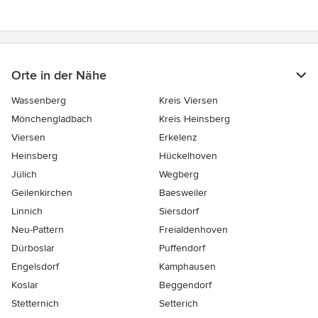
Orte in der Nähe
Wassenberg
Kreis Viersen
Mönchengladbach
Kreis Heinsberg
Viersen
Erkelenz
Heinsberg
Hückelhoven
Jülich
Wegberg
Geilenkirchen
Baesweiler
Linnich
Siersdorf
Neu-Pattern
Freialdenhoven
Dürboslar
Puffendorf
Engelsdorf
Kamphausen
Koslar
Beggendorf
Stetternich
Setterich