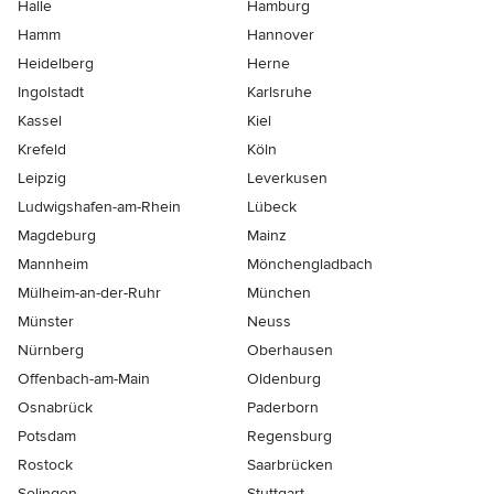
Halle
Hamburg
Hamm
Hannover
Heidelberg
Herne
Ingolstadt
Karlsruhe
Kassel
Kiel
Krefeld
Köln
Leipzig
Leverkusen
Ludwigshafen-am-Rhein
Lübeck
Magdeburg
Mainz
Mannheim
Mönchen­gladbach
Mülheim-an-der-Ruhr
München
Münster
Neuss
Nürnberg
Oberhausen
Offenbach-am-Main
Oldenburg
Osnabrück
Paderborn
Potsdam
Regensburg
Rostock
Saarbrücken
Solingen
Stuttgart