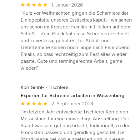
Durchschnittliche
1. Januar 2026
Bewertung:
“Kurz vor Weihnachten gingen die Scharniere der
5
Einlegeplatte unseres Esstisches kaputt - wir sahen
von
uns schon im Kreis der Familie mit Tellern auf dem
5
Schoß ... Zum Glück hat diese Schreinerei schnell
Sternen
und zuverlässig geholfen, für Abhol- und
Liefertermine kamen noch lange nach Feierabend
Emails, so dass rechtzeitig zum Fest alles wieder
passte. Gute und termingerechte Arbeit, gerne
wieder!”
Korr GmbH - Tischlerei
Experten für Schreinerarbeiten in Wassenberg
Durchschnittliche
2. September 2024
Bewertung:
“Im letzten Jahr entwickelte Tischlerei Korr einen
5
Messestand für eine einwöchige Ausstellung. Der
von
Stand war sehr gut durchdacht, funktionell, zu den
5
Produkten passend und geradlinig gestaltet. Der
Sternen
Stand wurde bei Korr eingelagert und in diesem