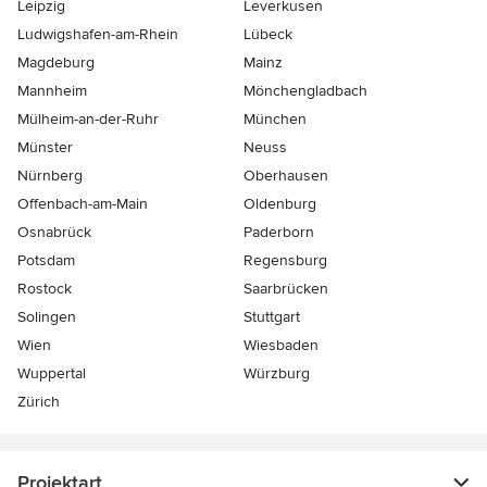
Leipzig
Leverkusen
Ludwigshafen-am-Rhein
Lübeck
Magdeburg
Mainz
Mannheim
Mönchen­gladbach
Mülheim-an-der-Ruhr
München
Münster
Neuss
Nürnberg
Oberhausen
Offenbach-am-Main
Oldenburg
Osnabrück
Paderborn
Potsdam
Regensburg
Rostock
Saarbrücken
Solingen
Stuttgart
Wien
Wiesbaden
Wuppertal
Würzburg
Zürich
Projektart