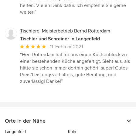
5
helfen. Vielen Dank dafür. Ich empfehle Sie gerne
Sternen
weiter!”
Tischlerei Meisterbetrieb Bernd Rotterdam
Tischler und Schreiner in Langenfeld
Durchschnittliche
11. Februar 2021
Bewertung:
“Herr Rotterdam hat für uns einen Küchenblock zu
5
einer bestehenden Küche angefertigt. Sieht aus, als
von
hätte sie schon immer dorthin gehört, super! Gutes
5
Preis/Leistungsverhältnis, gute Beratung, und
Sternen
zuverlässig! Danke!”
Orte in der Nähe
Langenfeld
Köln