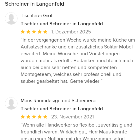
Schreiner in Langenfeld
Tischlerei Gröf
Tischler und Schreiner in Langenfeld
Durchschnittliche
1. Dezember 2025
Bewertung:
“In der vergangenen Woche wurde meine Küche um
5
Aufsatzschränke und ein zusätzliches Solitär Möbel
von
erweitert. Meine Wünsche und Vorstellungen
5
wurden mehr als erfüllt. Bedanken möchte ich mich
Sternen
auch bei dem sehr netten und kompetenten
Montageteam, welches sehr professionell und
sauber gearbeitet hat. Gerne wieder!”
Maus Raumdesign und Schreinerei
Tischler und Schreiner in Langenfeld
Durchschnittliche
23. November 2021
Bewertung:
“Wenn alle Handwerker so flexibel, zuverlässig und
5
freundlich wären. Wirklich gut, Herr Maus konnte
von
uns in einer Notlage mit der Wohnzimmer sofort