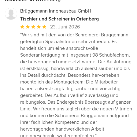
Brüggemann Innenausbau GmbH
Tischler und Schreiner in Ortenberg
Durchschnittliche
23. Juni 2026
Bewertung:
“Wir sind mit den von der Schreinerei Brüggemann
5
gefertigten Spezialvitrinen sehr zufrieden. Es
von
handelt sich um eine anspruchsvolle
5
Sonderanfertigung mit insgesamt 98 Schubfächern,
Sternen
die hervorragend umgesetzt wurde. Die Ausführung
ist erstklassig, handwerklich äußerst sauber und bis
ins Detail durchdacht. Besonders hervorheben
möchte ich das Montageteam: Die Mitarbeiter
haben äußerst sorgfältig, sauber und vorsichtig
gearbeitet. Der Aufbau verlief zuverlässig und
reibungslos. Das Endergebnis überzeugt auf ganzer
Linie. Wir freuen uns täglich über die neuen Vitrinen
und können die Schreinerei Brüggemann aufgrund
ihrer fachlichen Kompetenz und der
hervorragenden handwerklichen Arbeit
uneingeschränkt weiterempfehlen.”