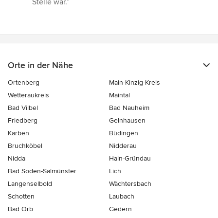
Stelle war.”
Orte in der Nähe
Ortenberg
Main-Kinzig-Kreis
Wetteraukreis
Maintal
Bad Vilbel
Bad Nauheim
Friedberg
Gelnhausen
Karben
Büdingen
Bruchköbel
Nidderau
Nidda
Hain-Gründau
Bad Soden-Salmünster
Lich
Langenselbold
Wächtersbach
Schotten
Laubach
Bad Orb
Gedern