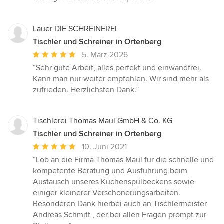
Lauer DIE SCHREINEREI
Tischler und Schreiner in Ortenberg
Durchschnittliche
5. März 2026
Bewertung:
“Sehr gute Arbeit, alles perfekt und einwandfrei.
5
Kann man nur weiter empfehlen. Wir sind mehr als
von
zufrieden. Herzlichsten Dank.”
5
Sternen
Tischlerei Thomas Maul GmbH & Co. KG
Tischler und Schreiner in Ortenberg
Durchschnittliche
10. Juni 2021
Bewertung:
“Lob an die Firma Thomas Maul für die schnelle und
5
kompetente Beratung und Ausführung beim
von
Austausch unseres Küchenspülbeckens sowie
5
einiger kleinerer Verschönerungsarbeiten.
Sternen
Besonderen Dank hierbei auch an Tischlermeister
Andreas Schmitt , der bei allen Fragen prompt zur