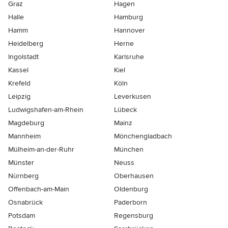
Graz
Hagen
Halle
Hamburg
Hamm
Hannover
Heidelberg
Herne
Ingolstadt
Karlsruhe
Kassel
Kiel
Krefeld
Köln
Leipzig
Leverkusen
Ludwigshafen-am-Rhein
Lübeck
Magdeburg
Mainz
Mannheim
Mönchen­gladbach
Mülheim-an-der-Ruhr
München
Münster
Neuss
Nürnberg
Oberhausen
Offenbach-am-Main
Oldenburg
Osnabrück
Paderborn
Potsdam
Regensburg