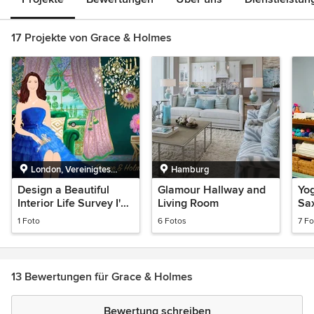
17 Projekte von Grace & Holmes
London, Vereinigtes
Hamburg
Königreich
Design a Beautiful
Glamour Hallway and
Yog
Interior Life Survey I'm
Living Room
Sa
looking for successful,
1 Foto
6 Fotos
7 Fo
multi-passi
13 Bewertungen für Grace & Holmes
Bewertung schreiben