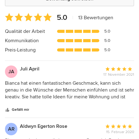
Durchschnittliche
5.0
|
13 Bewertungen
Bewertung:
5
Qualität der Arbeit
5.0
von
Kommunikation
5.0
5
Sternen
Preis-Leistung
5.0
Juli April
Durchschnittlic
JA
17. November 2021
Bewertung:
5
Bianca hat einen fantastischen Geschmack, kann sich
von
genau in die Wünsche der Menschen einfühlen und ist sehr
5
kreativ. Sie hatte tolle Ideen für meine Wohnung und ist
Sternen
eine mehr als angenehme Persönlichkeit.
Gefällt mir
Aldwyn Egerton Rose
Durchschnittlic
AR
15. Februar 2020
Bewertung: