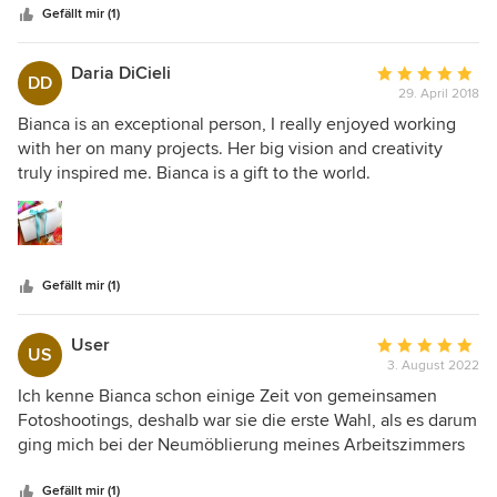
entdeckt, die perfekt zum Tisch passten. Eine gelungenes
die genaue Zusammenstellung hierfür konnte ich mir
Gefällt mir (1)
Design, das alle Möglichkeiten und Ideen beinhaltet und
niemanden besseren vorstellen als Bianca Demsa. Sie
obendrauf hat es auch sehr viel Spaß gemacht!
kombinierte nach einigen geschickten Handgriffen
Daria DiCieli
Durchschnittlic
DD
bestimmte Einrichtungsgegenstände mit meinen modernen
29. April 2018
Bewertung:
Möbeln und dekorierte diese zusätzlich mit einigen
5
Bianca is an exceptional person, I really enjoyed working
Vintage Wohnaccessoires, sodass eine warme und
von
with her on many projects. Her big vision and creativity
einladende Atmosphäre entstand
5
truly inspired me. Bianca is a gift to the world.
Sternen
Gefällt mir (1)
User
Durchschnittlic
US
3. August 2022
Bewertung:
5
Ich kenne Bianca schon einige Zeit von gemeinsamen
von
Fotoshootings, deshalb war sie die erste Wahl, als es darum
5
ging mich bei der Neumöblierung meines Arbeitszimmers
Sternen
zu beraten. Mit feinem Gespür hat sie ein Ambiente
erschaffen, in dem ich mich sehr wohl fühle und das voll
Gefällt mir (1)