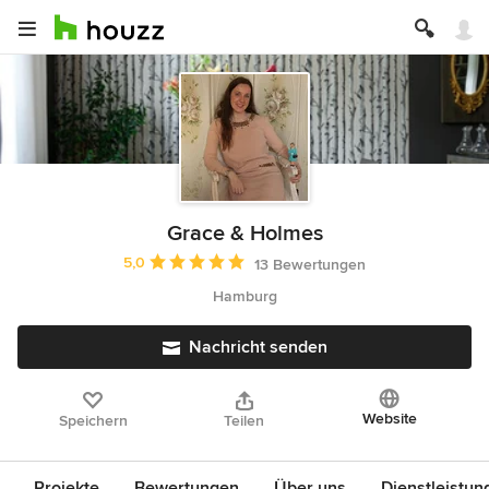
Grace & Holmes
Durchschnittliche Bewertung: 5 von 5 Sternen
5,0
13 Bewertungen
Hamburg
Nachricht senden
Website
Speichern
Teilen
Projekte
Bewertungen
Über uns
Dienstleistun