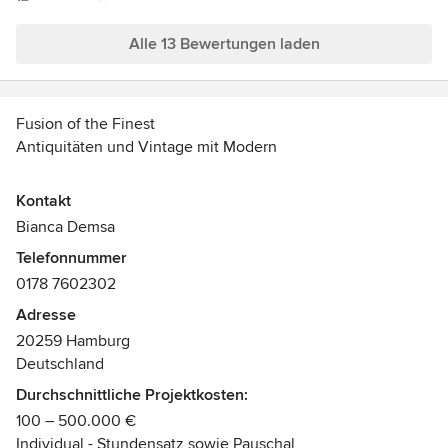
und ganz meiner Persönlichkeit entspricht. Dafür vielen
Dank!
Alle 13 Bewertungen laden
Fusion of the Finest
Antiquitäten und Vintage mit Modern
Expertin für Design, Styling und Beratung mit Schwerpunkt
Kontakt
Antiquitäten und Vintage kombiniert mit modernes.
Bianca Demsa
'Fusion'
Telefonnummer
0178 7602302
Exklusives Angebot von Antiquitäten, Design Klassiker und
Stoffe in Richtung Vintage und Retro
Adresse
20259 Hamburg
Klassische Beratung, E-Design, Recherche, Designschule,
Deutschland
Blog
Durchschnittliche Projektkosten:
100 – 500.000 €
Expertendatenbank und Kontakte herstellen
Individual - Stundensatz sowie Pauschal