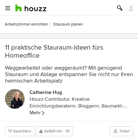
Arbeitszimmer einrichten
Stauraum planen
11 praktische Stauraum-Ideen fürs
Homeoffice
Weggearbeitet oder weggeräumt? Mit genügend
Stauraum und Ablage entspannen Sie nicht nur Ihren
heimischen Arbeitsplatz
Catherine Hug
Houzz-Contributor. Kreative
Einrichtungsberaterin. Bloggerin, Baumarkt-
Stammkundin und DIY-Expertin. Mutter zweier
Mehr
Töchter und stolze Besitzerin eines sehr alten
Wohnwagens mit Vorliebe für Schlichtes,
Speichern
Gefällt mir
15
Teilen
Schönes und Skandinavien.