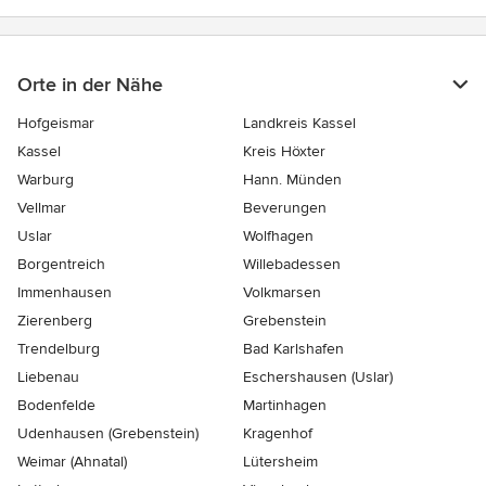
Orte in der Nähe
Hofgeismar
Landkreis Kassel
Kassel
Kreis Höxter
Warburg
Hann. Münden
Vellmar
Beverungen
Uslar
Wolfhagen
Borgentreich
Willebadessen
Immenhausen
Volkmarsen
Zierenberg
Grebenstein
Trendelburg
Bad Karlshafen
Liebenau
Eschershausen (Uslar)
Bodenfelde
Martinhagen
Udenhausen (Grebenstein)
Kragenhof
Weimar (Ahnatal)
Lütersheim