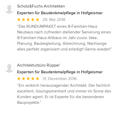
Scholz&Fuchs Architekten
Experten für Baudenkmalpflege in Hofgeismar
Durchschnittliche
29. Mai 2018
Bewertung:
“Das RUNDUMPAKET eines 8-Familien-Haus
5
Neubaus nach zufrieden stellender Sanierung eines
von
8-Familien-Haus-Altbaus im Jahr zuvor. Idee,
5
Planung, Baubegleitung, Abrechnung, Nachsorge
Sternen
alles perfekt organisiert und erledigt! Gerne wieder!”
Architekturbüro Rüppel
Experten für Baudenkmalpflege in Hofgeismar
Durchschnittliche
31. Dezember 2016
Bewertung:
“Ein wirklich herausragender Architekt. Der fachlich
5
excellent, lösungsorientiert und immer im Sinne des
von
Kunden agiert. Er ist Experte für die besonderen
5
Bauprojekte.”
Sternen