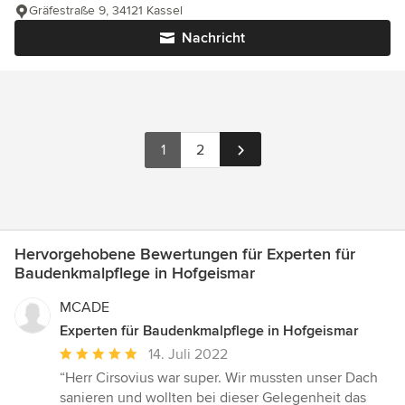
Gräfestraße 9, 34121 Kassel
Nachricht
1
2
Hervorgehobene Bewertungen für Experten für
Baudenkmalpflege in Hofgeismar
MCADE
Experten für Baudenkmalpflege in Hofgeismar
Durchschnittliche
14. Juli 2022
Bewertung:
“Herr Cirsovius war super. Wir mussten unser Dach
5
sanieren und wollten bei dieser Gelegenheit das