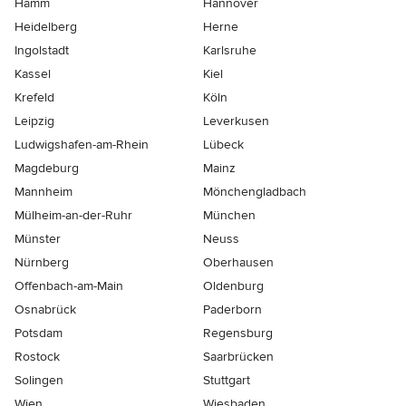
Hamm
Hannover
Heidelberg
Herne
Ingolstadt
Karlsruhe
Kassel
Kiel
Krefeld
Köln
Leipzig
Leverkusen
Ludwigshafen-am-Rhein
Lübeck
Magdeburg
Mainz
Mannheim
Mönchen­gladbach
Mülheim-an-der-Ruhr
München
Münster
Neuss
Nürnberg
Oberhausen
Offenbach-am-Main
Oldenburg
Osnabrück
Paderborn
Potsdam
Regensburg
Rostock
Saarbrücken
Solingen
Stuttgart
Wien
Wiesbaden