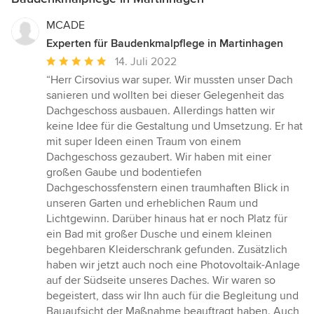
MCADE
Experten für Baudenkmalpflege in Martinhagen
Durchschnittliche
14. Juli 2022
Bewertung:
“Herr Cirsovius war super. Wir mussten unser Dach
5
sanieren und wollten bei dieser Gelegenheit das
von
Dachgeschoss ausbauen. Allerdings hatten wir
5
keine Idee für die Gestaltung und Umsetzung. Er hat
Sternen
mit super Ideen einen Traum von einem
Dachgeschoss gezaubert. Wir haben mit einer
großen Gaube und bodentiefen
Dachgeschossfenstern einen traumhaften Blick in
unseren Garten und erheblichen Raum und
Lichtgewinn. Darüber hinaus hat er noch Platz für
ein Bad mit großer Dusche und einem kleinen
begehbaren Kleiderschrank gefunden. Zusätzlich
haben wir jetzt auch noch eine Photovoltaik-Anlage
auf der Südseite unseres Daches. Wir waren so
begeistert, dass wir Ihn auch für die Begleitung und
Bauaufsicht der Maßnahme beauftragt haben. Auch