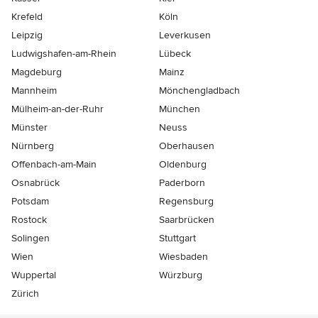
Krefeld
Köln
Leipzig
Leverkusen
Ludwigshafen-am-Rhein
Lübeck
Magdeburg
Mainz
Mannheim
Mönchen­gladbach
Mülheim-an-der-Ruhr
München
Münster
Neuss
Nürnberg
Oberhausen
Offenbach-am-Main
Oldenburg
Osnabrück
Paderborn
Potsdam
Regensburg
Rostock
Saarbrücken
Solingen
Stuttgart
Wien
Wiesbaden
Wuppertal
Würzburg
Zürich