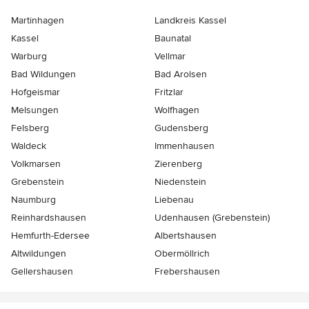
Martinhagen
Landkreis Kassel
Kassel
Baunatal
Warburg
Vellmar
Bad Wildungen
Bad Arolsen
Hofgeismar
Fritzlar
Melsungen
Wolfhagen
Felsberg
Gudensberg
Waldeck
Immenhausen
Volkmarsen
Zierenberg
Grebenstein
Niedenstein
Naumburg
Liebenau
Reinhardshausen
Udenhausen (Grebenstein)
Hemfurth-Edersee
Albertshausen
Altwildungen
Obermöllrich
Gellershausen
Frebershausen