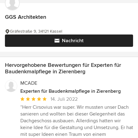
GGS Architekten
Gräfestraße 9, 34121 Kassel
Nachricht
Hervorgehobene Bewertungen für Experten für
Baudenkmalpflege in Zierenberg
MCADE
Experten für Baudenkmalpflege in Zierenberg
Durchschnittliche
14. Juli 2022
Bewertung:
“Herr Cirsovius war super. Wir mussten unser Dach
5
sanieren und wollten bei dieser Gelegenheit das
von
Dachgeschoss ausbauen. Allerdings hatten wir
5
keine Idee für die Gestaltung und Umsetzung. Er hat
Sternen
mit super Ideen einen Traum von einem