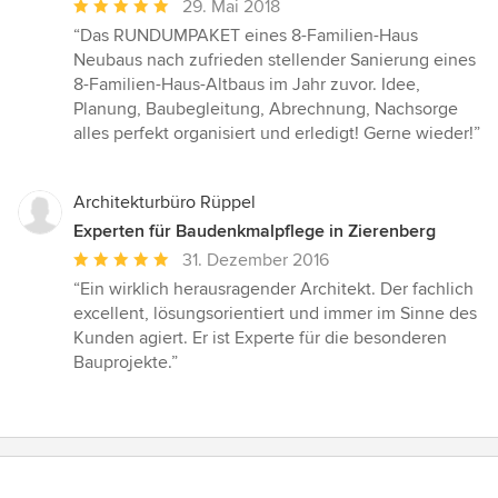
Durchschnittliche
29. Mai 2018
Bewertung:
“Das RUNDUMPAKET eines 8-Familien-Haus
5
Neubaus nach zufrieden stellender Sanierung eines
von
8-Familien-Haus-Altbaus im Jahr zuvor. Idee,
5
Planung, Baubegleitung, Abrechnung, Nachsorge
Sternen
alles perfekt organisiert und erledigt! Gerne wieder!”
Architekturbüro Rüppel
Experten für Baudenkmalpflege in Zierenberg
Durchschnittliche
31. Dezember 2016
Bewertung:
“Ein wirklich herausragender Architekt. Der fachlich
5
excellent, lösungsorientiert und immer im Sinne des
von
Kunden agiert. Er ist Experte für die besonderen
5
Bauprojekte.”
Sternen