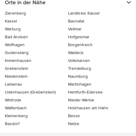
Orte in der Nähe
Zierenberg
Landkreis Kassel
Kassel
Baunatal
Warburg
Vellmar
Bad Arolsen
Hofgeismar
Wolfhagen
Borgentreich
Gudensberg
Waldeck
Immenhausen
Volkmarsen
Grebenstein
Trendelburg
Niedenstein
Naumburg
Liebenau
Martinhagen
Udenhausen (Grebenstein)
Hemfurth-Edersee
Wollrode
Nieder-Werbe
Wattenbach
Holzhausen am Hahn
Kleinenberg
Besse
Basdorf
Netze