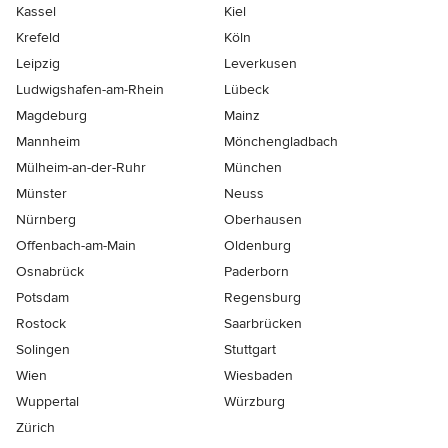
Kassel
Kiel
Krefeld
Köln
Leipzig
Leverkusen
Ludwigshafen-am-Rhein
Lübeck
Magdeburg
Mainz
Mannheim
Mönchen­gladbach
Mülheim-an-der-Ruhr
München
Münster
Neuss
Nürnberg
Oberhausen
Offenbach-am-Main
Oldenburg
Osnabrück
Paderborn
Potsdam
Regensburg
Rostock
Saarbrücken
Solingen
Stuttgart
Wien
Wiesbaden
Wuppertal
Würzburg
Zürich