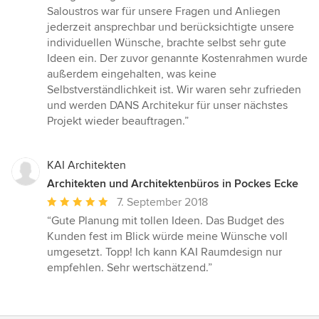
5
Saloustros war für unsere Fragen und Anliegen
Sternen
jederzeit ansprechbar und berücksichtigte unsere
individuellen Wünsche, brachte selbst sehr gute
Ideen ein. Der zuvor genannte Kostenrahmen wurde
außerdem eingehalten, was keine
Selbstverständlichkeit ist. Wir waren sehr zufrieden
und werden DANS Architekur für unser nächstes
Projekt wieder beauftragen.”
KAI Architekten
Architekten und Architektenbüros in Pockes Ecke
Durchschnittliche
7. September 2018
Bewertung:
“Gute Planung mit tollen Ideen. Das Budget des
5
Kunden fest im Blick würde meine Wünsche voll
von
umgesetzt. Topp! Ich kann KAI Raumdesign nur
5
empfehlen. Sehr wertschätzend.”
Sternen