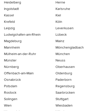
Heidelberg
Herne
Ingolstadt
Karlsruhe
Kassel
Kiel
Krefeld
Köln
Leipzig
Leverkusen
Ludwigshafen-am-Rhein
Lübeck
Magdeburg
Mainz
Mannheim
Mönchen­gladbach
Mülheim-an-der-Ruhr
München
Münster
Neuss
Nürnberg
Oberhausen
Offenbach-am-Main
Oldenburg
Osnabrück
Paderborn
Potsdam
Regensburg
Rostock
Saarbrücken
Solingen
Stuttgart
Wien
Wiesbaden