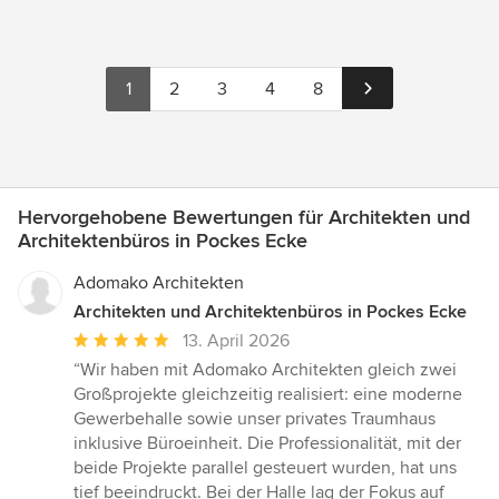
1
2
3
4
8
Hervorgehobene Bewertungen für Architekten und
Architektenbüros in Pockes Ecke
Adomako Architekten
Architekten und Architektenbüros in Pockes Ecke
Durchschnittliche
13. April 2026
Bewertung:
“Wir haben mit Adomako Architekten gleich zwei
5
Großprojekte gleichzeitig realisiert: eine moderne
von
Gewerbehalle sowie unser privates Traumhaus
5
inklusive Büroeinheit. Die Professionalität, mit der
Sternen
beide Projekte parallel gesteuert wurden, hat uns
tief beeindruckt. Bei der Halle lag der Fokus auf