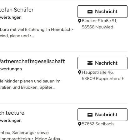
tefan Schäfer
Nachricht
rtung: 5 von 5 Sternen
ewertungen
Blocker Straße 91,
56566 Neuwied
rbüro mit viel Erfahrung. In Heimbach-
ed, plane und r...
artnerschaftsgesellschaft
Nachricht
rtung: 5 von 5 Sternen
ewertungen
Hauptstraße 46,
53809 Ruppichteroth
leinkinder planen und bauen im
raßen und Brücken. Später...
chitecture
Nachricht
rtung: 5 von 5 Sternen
ewertungen
57632 Seelbach
Umbau, Sanierungs- sowie
nnenarchitektur. Meine Aufga...