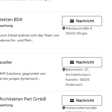
itekten BDA
Nachricht
rtung: 5 von 5 Sternen
ewertung
Nikolausstraße 4,
56422 Wirges
 zum Detail widmet sich das Team von
derne Ein- und Meh...
aveller
Nachricht
Bahnhofstr. 41,
 BIM Solutions, gegründet von
Architekturbüro
st ein junges dynamisch...
Kaveller, 56626
Andernach
 Architekten Part GmbB
Nachricht
rtung: 5 von 5 Sternen
ewertung
Hohenzollernstraße