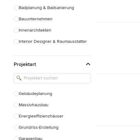
Badplanung & Badsanierung
Bauunternehmen
Innenarchitekten
Interior Designer & Raumausstatter
Küchenplanung
Projektart
Landschaftsarchitekten
Armaturen & Sanitärbedarf
Beleuchtung
Gebäudeplanung
Einbauschränke
Massivhausbau
Alle anzeigen
Energieeffizienzhäuser
Grundriss-Erstellung
Garagenbau