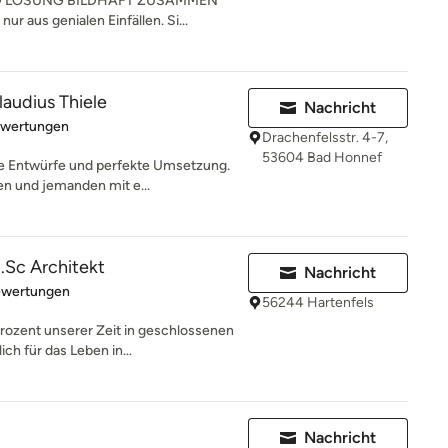
D LÖSUNG BILDHAFT ZUSAMMEN
ur aus genialen Einfällen. Si...
laudius Thiele
Nachricht
rtung: 4.9 von 5 Sternen
ewertungen
Drachenfelsstr. 4-7,
53604 Bad Honnef
he Entwürfe und perfekte Umsetzung.
n und jemanden mit e...
.Sc Architekt
Nachricht
rtung: 5 von 5 Sternen
ewertungen
56244 Hartenfels
ozent unserer Zeit in geschlossenen
ch für das Leben in...
Nachricht