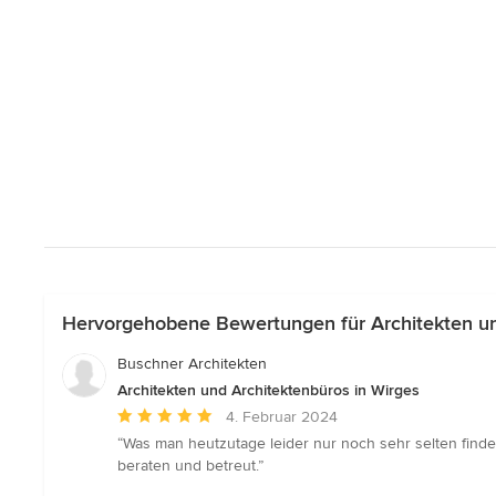
Hervorgehobene Bewertungen für Architekten un
Buschner Architekten
Architekten und Architektenbüros in Wirges
Durchschnittliche
4. Februar 2024
Bewertung:
“Was man heutzutage leider nur noch sehr selten finde
5
beraten und betreut.”
von