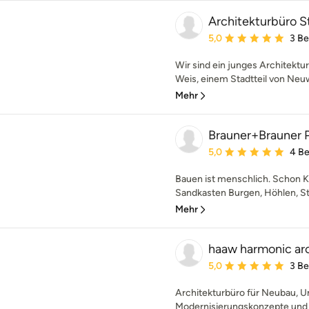
Architekturbüro S
Durchschnittliche Bewe
5,0
3 B
Wir sind ein junges Architektu
Weis, einem Stadtteil von Neuwi
Mehr
Brauner+Brauner P
Durchschnittliche Bewe
5,0
4 B
Bauen ist menschlich. Schon K
Sandkasten Burgen, Höhlen, St
Mehr
haaw harmonic ar
Durchschnittliche Bewe
5,0
3 B
Architekturbüro für Neubau, 
Modernisierungskonzepte und I