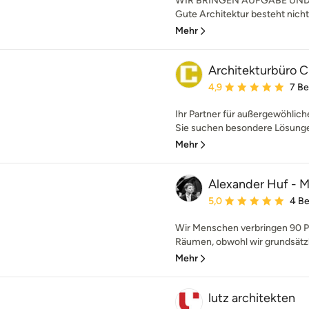
WIR BRINGEN AUFGABE UN
Gute Architektur besteht nicht n
Mehr
Architekturbüro C
Durchschnittliche Bewe
4,9
7 B
Ihr Partner für außergewöhlic
Sie suchen besondere Lösunge
Mehr
Alexander Huf - M
Durchschnittliche Bewe
5,0
4 B
Wir Menschen verbringen 90 Pr
Räumen, obwohl wir grundsätzli
Mehr
lutz architekten