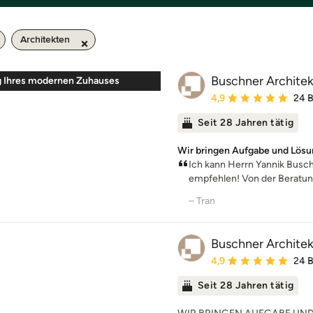
Architekten
Buschner Archite
 Ihres modernen Zuhauses
Durchschnittliche Bewe
4,9
24 
Seit 28 Jahren tätig
Wir bringen Aufgabe und Lös
Ich kann Herrn Yannik Busch
empfehlen! Von der Beratung 
– Tran
Buschner Archite
Durchschnittliche Bewe
4,9
24 
Seit 28 Jahren tätig