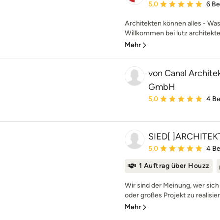
Durchschnittliche Bewe
5,0
6 B
Architekten können alles - Was
Willkommen bei lutz architekten
Mehr
von Canal Archite
GmbH
Durchschnittliche Bewe
5,0
4 B
SIED[ ]ARCHITE
Durchschnittliche Bewe
5,0
4 B
1 Auftrag über Houzz
Wir sind der Meinung, wer sich 
oder großes Projekt zu realisier
Mehr