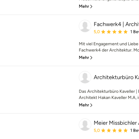
Mehr
Fachwerk4 | Arch
Durchschnittliche Bewe
5,0
1 B
Mit viel Engagement und Liebe
Fachwerk4 der Architektur. Mo
Mehr
Architekturbüro K
Das Architekturbüro Kaveller |
Architekt Hakan Kaveller M.A, i
Mehr
Meier Missbichler
Durchschnittliche Bewe
5,0
1 B