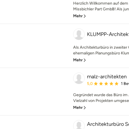
Herzlich Willkommen auf dem P
Missbichler Part GmbB! Als jun
Mehr
KLUMPP-Architek
Als Architekturbüro in zweite
ehemaligen Planungsbüro Klumpp
Mehr
malz-architekten
Durchschnittliche Bewe
5,0
1 B
Gegründet wurde das Büro im J
Vielzahl von Projekten umgeset
Mehr
Architekturbüro 