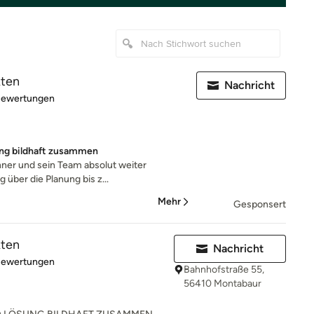
kten
Nachricht
rtung: 4.9 von 5 Sternen
Bewertungen
ung bildhaft zusammen
ner und sein Team absolut weiter
über die Planung bis z...
Mehr
Gesponsert
kten
Nachricht
rtung: 4.9 von 5 Sternen
Bewertungen
Bahnhofstraße 55,
56410 Montabaur