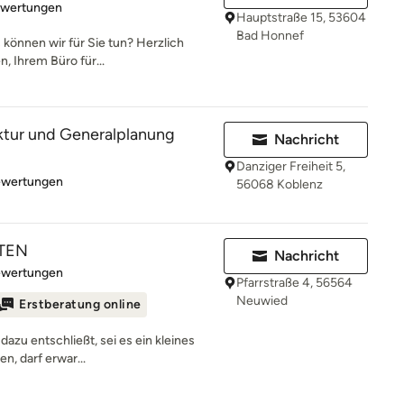
rtung: 5 von 5 Sternen
ewertungen
Hauptstraße 15, 53604
Bad Honnef
 können wir für Sie tun? Herzlich
, Ihrem Büro für...
ktur und Generalplanung
Nachricht
Danziger Freiheit 5,
rtung: 5 von 5 Sternen
ewertungen
56068 Koblenz
KTEN
Nachricht
rtung: 5 von 5 Sternen
ewertungen
Pfarrstraße 4, 56564
Neuwied
Erstberatung online
dazu entschließt, sei es ein kleines
en, darf erwar...