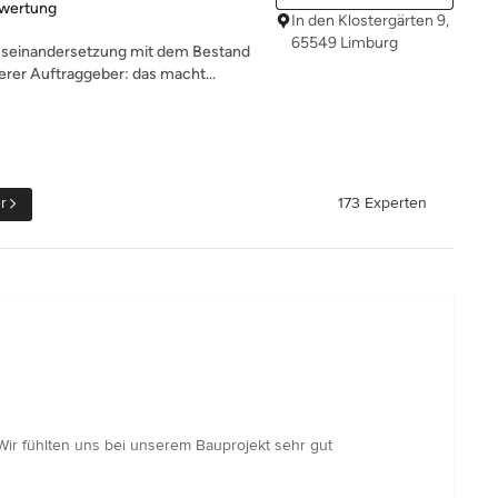
rtung: 5 von 5 Sternen
ewertung
In den Klostergärten 9,
65549 Limburg
einandersetzung mit dem Bestand
er Auftraggeber: das macht...
r
173 Experten
Wir fühlten uns bei unserem Bauprojekt sehr gut