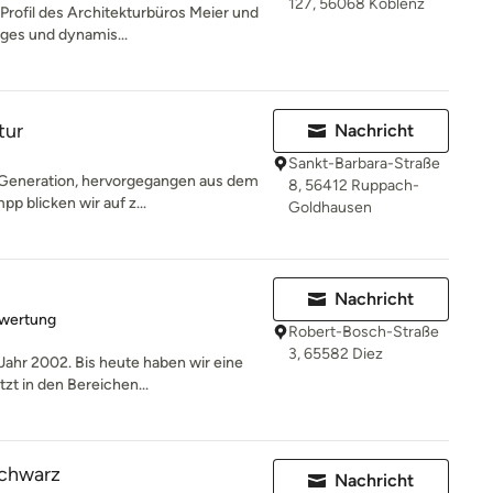
127, 56068 Koblenz
rofil des Architekturbüros Meier und
ges und dynamis...
tur
Nachricht
Sankt-Barbara-Straße
r Generation, hervorgegangen aus dem
8, 56412 Ruppach-
 blicken wir auf z...
Goldhausen
Nachricht
rtung: 5 von 5 Sternen
ewertung
Robert-Bosch-Straße
3, 65582 Diez
ahr 2002. Bis heute haben wir eine
zt in den Bereichen...
Schwarz
Nachricht