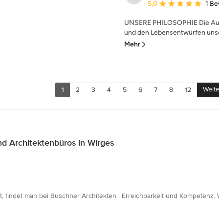
Durchschnittliche Bewe
5,0
1 B
UNSERE PHILOSOPHIE Die Aus
und den Lebensentwürfen unser
Mehr
Weite
1
2
3
4
5
6
7
8
12
d Architektenbüros in Wirges
t, findet man bei Buschner Architekten : Erreichbarkeit und Kompetenz. 