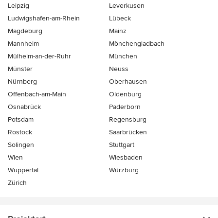
Leipzig
Leverkusen
Ludwigshafen-am-Rhein
Lübeck
Magdeburg
Mainz
Mannheim
Mönchen­gladbach
Mülheim-an-der-Ruhr
München
Münster
Neuss
Nürnberg
Oberhausen
Offenbach-am-Main
Oldenburg
Osnabrück
Paderborn
Potsdam
Regensburg
Rostock
Saarbrücken
Solingen
Stuttgart
Wien
Wiesbaden
Wuppertal
Würzburg
Zürich