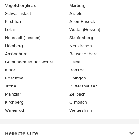
Vogelsbergkreis
Marburg
Schwalmstadt
Alsfeld
Kirchhain
Alten Buseck
Lollar
Wetter (Hessen)
Neustadt (Hessen)
Staufenberg
Hömberg
Neukirchen
Amöneburg
Rauschenberg
Gemünden an der Wohra
Haina
Kirtorf
Romrod
Rosenthal
Höingen
Trohe
Ruttershausen
Mainzlar
Zeilbach
Kirchberg
Climbach
Wallenrod
Weitershain
Beliebte Orte