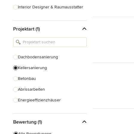
Interior Designer & Raumausstatter
Küchenplanung
Projektart (1)
Landschaftsarchitekten
Armaturen & Sanitärbedarf
Beleuchtung
Dachbodensanierung
Einbauschränke
Kellersanierung
Alle anzeigen
Betonbau
Abrissarbeiten
Energieeffizienzhäuser
Fundamentarbeiten
Bewertung (1)
Garagenbau
Nachhaltiges Bauen
Alle Bewertungen