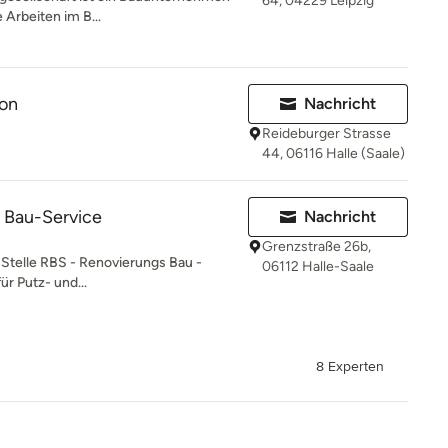
64, 04229 Leipzig
e Arbeiten im B...
ion
Nachricht
Reideburger Strasse
44, 06116 Halle (Saale)
 Bau-Service
Nachricht
Grenzstraße 26b,
r Stelle RBS - Renovierungs Bau -
06112 Halle-Saale
für Putz- und...
8 Experten