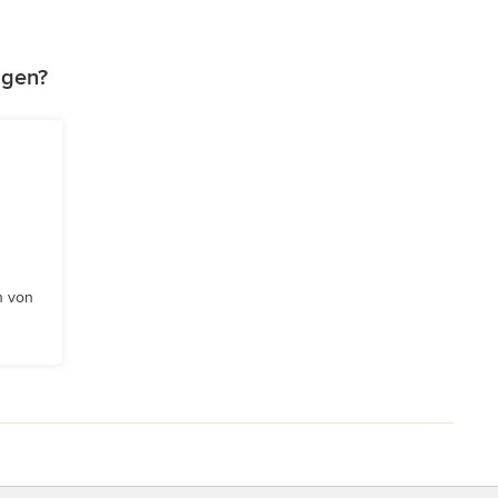
agen?
n von