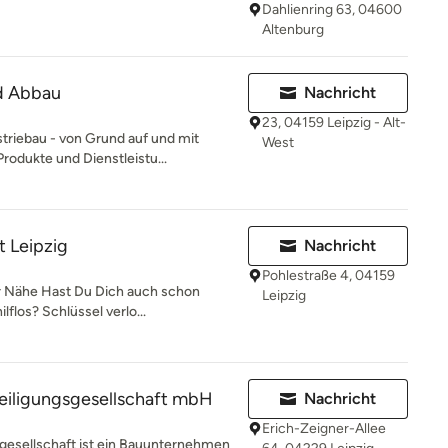
Dahlienring 63, 04600
Altenburg
d Abbau
Nachricht
23, 04159 Leipzig - Alt-
riebau - von Grund auf und mit
West
rodukte und Dienstleistu...
t Leipzig
Nachricht
Pohlestraße 4, 04159
r Nähe Hast Du Dich auch schon
Leipzig
lflos? Schlüssel verlo...
eiligungsgesellschaft mbH
Nachricht
Erich-Zeigner-Allee
sgesellschaft ist ein Bauunternehmen