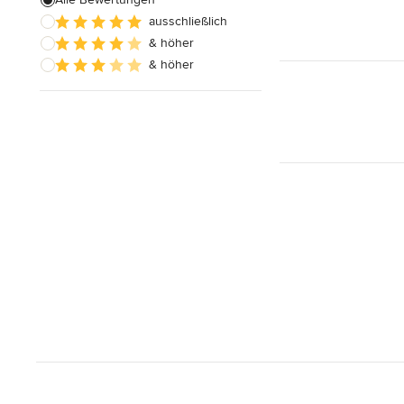
ausschließlich
Hausanbau
& höher
Hauserweiterungen
& höher
Alle anzeigen