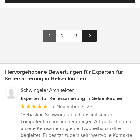
1
2
3
Hervorgehobene Bewertungen für Experten für
Kellersanierung in Gelsenkirchen
Schwingeler Architekten
Experten für Kellersanierung in Gelsenkirchen
Durchschnittliche
5. November 2025
Bewertung:
“Sebastian Schwingeler hat uns mit seiner
5
kompetenten und immer ruhigen Art perfekt durch
von
unsere Kernsanierung einer Doppelhaushälfte
5
begleitet. Er besitzt zudem sehr wertvolle Kontakte