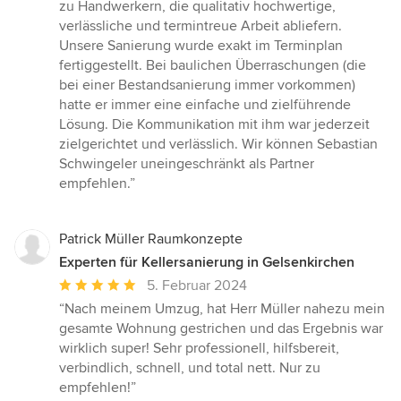
Sternen
zu Handwerkern, die qualitativ hochwertige,
verlässliche und termintreue Arbeit abliefern.
Unsere Sanierung wurde exakt im Terminplan
fertiggestellt. Bei baulichen Überraschungen (die
bei einer Bestandsanierung immer vorkommen)
hatte er immer eine einfache und zielführende
Lösung. Die Kommunikation mit ihm war jederzeit
zielgerichtet und verlässlich. Wir können Sebastian
Schwingeler uneingeschränkt als Partner
empfehlen.”
Patrick Müller Raumkonzepte
Experten für Kellersanierung in Gelsenkirchen
Durchschnittliche
5. Februar 2024
Bewertung:
“Nach meinem Umzug, hat Herr Müller nahezu mein
5
gesamte Wohnung gestrichen und das Ergebnis war
von
wirklich super! Sehr professionell, hilfsbereit,
5
verbindlich, schnell, und total nett. Nur zu
Sternen
empfehlen!”