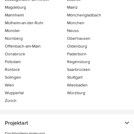
Magdeburg
Mainz
Mannheim
Mönchen­gladbach
Mülheim-an-der-Ruhr
München
Münster
Neuss
Nürnberg
Oberhausen
Offenbach-am-Main
Oldenburg
Osnabrück
Paderborn
Potsdam
Regensburg
Rostock
Saarbrücken
Solingen
Stuttgart
Wien
Wiesbaden
Wuppertal
Würzburg
Zürich
Projektart
Dachbodensanierung