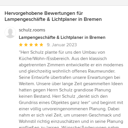
Hervorgehobene Bewertungen für
Lampengeschäfte & Lichtplaner in Bremen
schulz.rooms
Lampengeschäfte & Lichtplaner in Bremen
Durchschnittliche
9. Januar 2023
Bewertung:
“Herr Schulz plante für uns den Umbau von
5
Küche/Wohn-/Essbereich. Aus den klassisch
von
abgetrennten Zimmern entwickelte er ein modernes
5
und gleichzeitig wohnlich offenes Raumwunder.
Sternen
Seine Entwürfe übertrafen unsere Erwartungen bei
Weitem. Unsere über lange Zeit gesammelten Ideen
hatten gegen Herrn Schulz grandiose Planung
keinen Bestand. Herr Schulz „denkt sich den
Grundriss eines Objektes ganz leer“ und beginnt mit
einer völlig unvoreingenommenen Planung. Dabei
nahm er sich viel Zeit, um unseren Geschmack und
Wohnstil richtig einzuschätzen und in seine Planung
einfließen zu lassen. Wünsche/Änderungen nahm