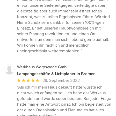
er von unserer Seite entgegen, verteidigte dabei
gleichzeitig aber auch immer sein ästhetisches
Konzept, was zu tollen Ergebnissen führte. Wir sind
Herrn Schulz sehr dankbar für seinen 100%-igen
Einsatz. Er hat unseren Hauptwohnbereich mit
seiner Planung revolutioniert und einen Ort
entworfen, an dem man sich liebend gerne aufhält.
Wir können ihn fachlich und menschlich
uneingeschränkt weiterempfehlen!”
Werkhaus Worpswede GmbH
Lampengeschäfte & Lichtplaner in Bremen
Durchschnittliche
29. September 2022
Bewertung:
“Als ich mir mein Haus gekauft hatte wusste ich
5
nicht wo ich anfangen soll. Ich habe das Werkaus
von
gefunden und wurde super beraten. Bei jeder Frage
5
hatte man eine Antwort parat. Ich bin begeistert von
Sternen
der guten Organisation und Planung es hat alles
reibungslos geklappt”