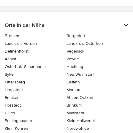
Orte in der Nähe
Bremen
Bergedorf
Landkreis Verden
Landkreis Osterholz
Delmenhorst
Vegesack
Achim
Weyhe
Osterholz-Scharmbeck
Huchting
Syke
Neu Wulmstorf
Ottersberg
Elsfleth
Harpstedt
Morsum
Embsen
Ahsen-Oetzen
Horstedt
Brinkum
Clues
Mahlstedt
Pestinghausen
Klein Hollwedel
Klein Köhren
Nordwohlde