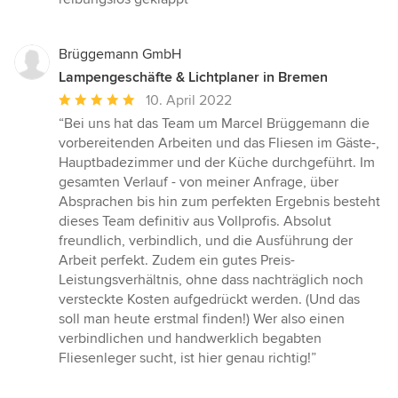
Brüggemann GmbH
Lampengeschäfte & Lichtplaner in Bremen
Durchschnittliche
10. April 2022
Bewertung:
“Bei uns hat das Team um Marcel Brüggemann die
5
vorbereitenden Arbeiten und das Fliesen im Gäste-,
von
Hauptbadezimmer und der Küche durchgeführt. Im
5
gesamten Verlauf - von meiner Anfrage, über
Sternen
Absprachen bis hin zum perfekten Ergebnis besteht
dieses Team definitiv aus Vollprofis. Absolut
freundlich, verbindlich, und die Ausführung der
Arbeit perfekt. Zudem ein gutes Preis-
Leistungsverhältnis, ohne dass nachträglich noch
versteckte Kosten aufgedrückt werden. (Und das
soll man heute erstmal finden!) Wer also einen
verbindlichen und handwerklich begabten
Fliesenleger sucht, ist hier genau richtig!”