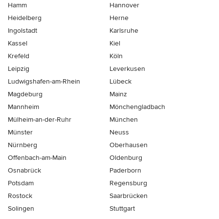
Hamm
Hannover
Heidelberg
Herne
Ingolstadt
Karlsruhe
Kassel
Kiel
Krefeld
Köln
Leipzig
Leverkusen
Ludwigshafen-am-Rhein
Lübeck
Magdeburg
Mainz
Mannheim
Mönchen­gladbach
Mülheim-an-der-Ruhr
München
Münster
Neuss
Nürnberg
Oberhausen
Offenbach-am-Main
Oldenburg
Osnabrück
Paderborn
Potsdam
Regensburg
Rostock
Saarbrücken
Solingen
Stuttgart