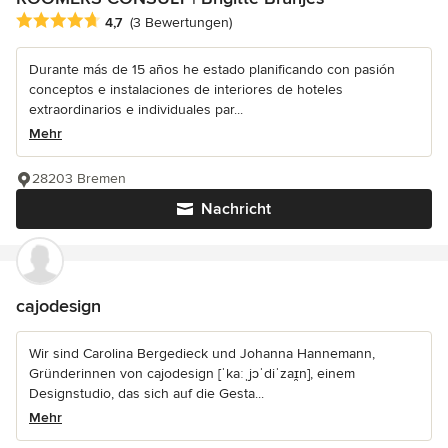
Durchschnittliche Bewertung: 4.7 von 5 Sternen
4,7
(3 Bewertungen)
Durante más de 15 años he estado planificando con pasión
conceptos e instalaciones de interiores de hoteles
extraordinarios e individuales par...
Mehr
28203 Bremen
Nachricht
cajodesign
Wir sind Carolina Bergedieck und Johanna Hannemann,
Gründerinnen von cajodesign [ˈkaːˌjɔˈdiˈzaɪ̯n], einem
Designstudio, das sich auf die Gesta...
Mehr