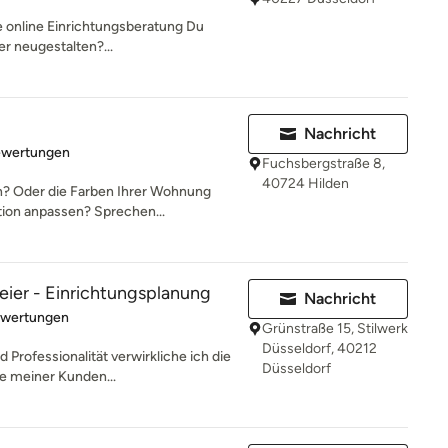
lle online Einrichtungsberatung Du
er neugestalten?...
Nachricht
rtung: 5 von 5 Sternen
ewertungen
Fuchsbergstraße 8,
40724 Hilden
n? Oder die Farben Ihrer Wohnung
tion anpassen? Sprechen...
ier - Einrichtungsplanung
Nachricht
rtung: 5 von 5 Sternen
ewertungen
Grünstraße 15, Stilwerk
Düsseldorf, 40212
d Professionalität verwirkliche ich die
Düsseldorf
 meiner Kunden...