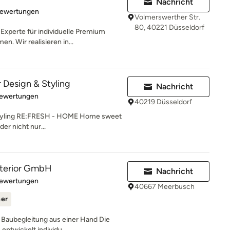
Nachricht
rtung: 5 von 5 Sternen
Bewertungen
Volmerswerther Str.
80, 40221 Düsseldorf
xperte für individuelle Premium
. Wir realisieren in...
 Design & Styling
Nachricht
rtung: 5 von 5 Sternen
Bewertungen
40219 Düsseldorf
 Styling RE:FRESH - HOME Home sweet
r nicht nur...
interior GmbH
Nachricht
rtung: 4.7 von 5 Sternen
Bewertungen
40667 Meerbusch
ner
 Baubegleitung aus einer Hand Die
entwickelt individu...