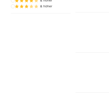
& höher
& höher