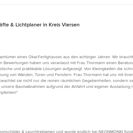
e & Lichtplaner in Kreis Viersen
entümer eines Okal-Fertighauses aus den achtziger Jahren. Wir brauch
gen Bewertungen haben uns veranlasst mit Frau Thormann einen Beratung
stische und praktikable Lösungen aufgezeigt. Von Kleinigkeiten die schne
ung von Wänden, Türen und Fenstern. Frau Thormann hat uns mit ihrem
beachtet sie nicht nur die reinen räumlichen Gegebenheiten, sondern s
 unsere Baumaßnahmen aufgrund der Anfahrt und eigener Auslastung ni
mpfehlen!”
 Neonschilder & Leuchtreklamen und wurde endlich bei NEONMONKI fündi