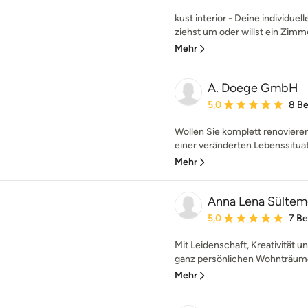
kust interior - Deine individue
ziehst um oder willst ein Zimm
Mehr
A. Doege GmbH
Durchschnittliche Bewe
5,0
8 B
Wollen Sie komplett renoviere
einer veränderten Lebenssitua
Mehr
Anna Lena Sülteme
Durchschnittliche Bewe
5,0
7 B
Mit Leidenschaft, Kreativität un
ganz persönlichen Wohnträume
Mehr