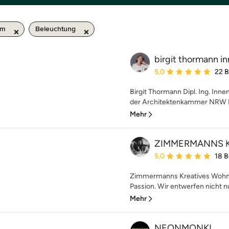
km
Beleuchtung
birgit thormann i
Durchschnittliche Bewe
5,0
22 
Birgit Thormann Dipl. Ing. Inne
der Architektenkammer NRW Me
Mehr
ZIMMERMANNS Kr
Durchschnittliche Bewe
5,0
18 
Zimmermanns Kreatives Wohnen
Passion. Wir entwerfen nicht n
Mehr
NEONMONKI