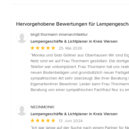
Hervorgehobene Bewertungen für Lampengeschäft
birgit thormann innenarchitektur
Lampengeschäfte & Lichtplaner in Kreis Viersen
Durchschnittliche
25. Mai 2026
Bewertung:
“Monika und Gido Göllner aus Oberhausen Wir sind Eig
5
Netz sind wir auf Frau Thormann gestoßen. Die dorti
von
Telefon war unkompliziert. Frau Thormann hat uns reali
5
neuen Bodenbelägen und grundsätzlich neuer Farbgeb
Sternen
sympathischen Art sehr überzeugt. Bei ihrer Beratung 
Eigenartenihrer Bewohner. Leider kann Frau Thormann
Beratung von einer sympathischen Fachfrau! Nur zu e
NEONMONKI
Lampengeschäfte & Lichtplaner in Kreis Viersen
Durchschnittliche
13. Juni 2024
Bewertung:
“Ich war lange auf der Suche nach einem Partner für