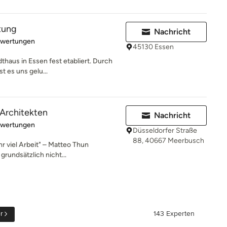
tung
Nachricht
rtung: 5 von 5 Sternen
ewertungen
45130 Essen
dthaus in Essen fest etabliert. Durch
t es uns gelu...
h Architekten
Nachricht
rtung: 5 von 5 Sternen
ewertungen
Düsseldorfer Straße
88, 40667 Meerbusch
hr viel Arbeit" – Matteo Thun
grundsätzlich nicht...
r
143 Experten