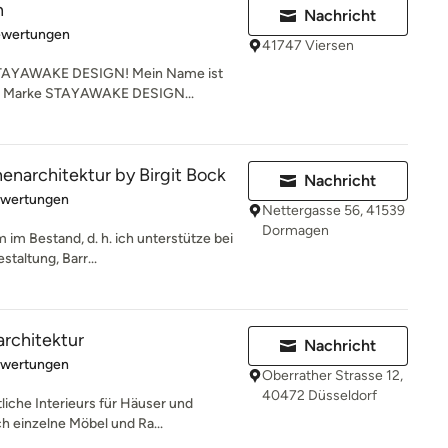
n
Nachricht
rtung: 5 von 5 Sternen
ewertungen
41747 Viersen
 STAYAWAKE DESIGN! Mein Name ist
der Marke STAYAWAKE DESIGN...
architektur by Birgit Bock
Nachricht
rtung: 5 von 5 Sternen
ewertungen
Nettergasse 56, 41539
Dormagen
m im Bestand, d. h. ich unterstütze bei
taltung, Barr...
rchitektur
Nachricht
rtung: 5 von 5 Sternen
ewertungen
Oberrather Strasse 12,
40472 Düsseldorf
liche Interieurs für Häuser und
h einzelne Möbel und Ra...