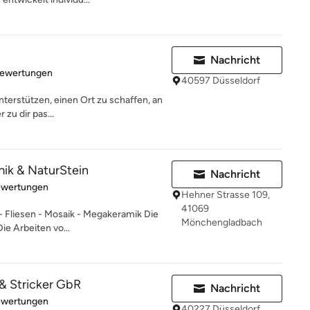
Nachricht
rtung: 5 von 5 Sternen
Bewertungen
40597 Düsseldorf
unterstützen, einen Ort zu schaffen, an
zu dir pas...
ik & NaturStein
Nachricht
rtung: 5 von 5 Sternen
ewertungen
Hehner Strasse 109,
41069
- Fliesen - Mosaik - Megakeramik Die
Mönchengladbach
ie Arbeiten vo...
 & Stricker GbR
Nachricht
rtung: 5 von 5 Sternen
ewertungen
40227 Düsseldorf