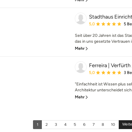
Stadthaus Einrich
Durchschnittliche Bewe
5,0
5 B
Seit über 20 Jahren ist das Sta
das in uns gesetzte Vertrauen is
Mehr
Ferreira | Verfürt
Durchschnittliche Bewe
5,0
3 B
"Einfachheit ist Wissen plus se
Architektur unterscheidet sich 
Mehr
Weite
1
2
3
4
5
6
7
8
10