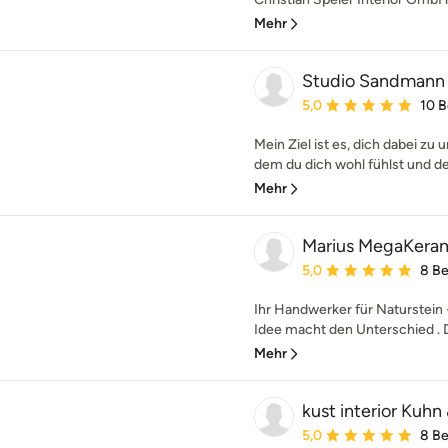
Mehr
Studio Sandmann
Durchschnittliche Bewe
5,0
10 
Mein Ziel ist es, dich dabei zu 
dem du dich wohl fühlst und der 
Mehr
Marius MegaKeram
Durchschnittliche Bewe
5,0
8 B
Ihr Handwerker für Naturstein 
Idee macht den Unterschied . D
Mehr
kust interior Kuhn
Durchschnittliche Bewe
5,0
8 B