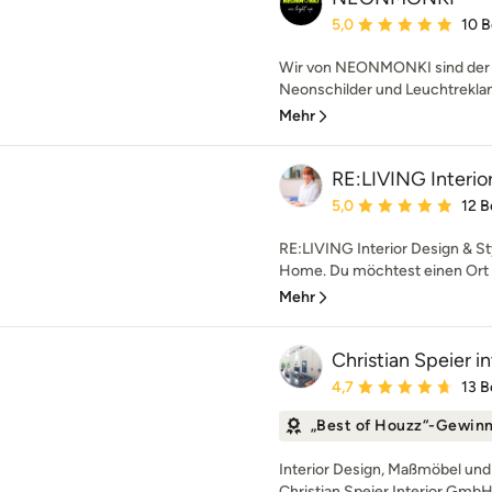
Durchschnittliche Bewe
5,0
10 
Wir von NEONMONKI sind der E
Neonschilder und Leuchtreklamen
Mehr
RE:LIVING Interior
Durchschnittliche Bewe
5,0
12 
RE:LIVING Interior Design &
Home. Du möchtest einen Ort de
Mehr
Christian Speier 
Durchschnittliche Bewe
4,7
13 
„Best of Houzz“-Gewin
Interior Design, Maßmöbel und
Christian Speier Interior GmbH 