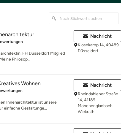
nnenarchitektur
Nachricht
rtung: 5 von 5 Sternen
Bewertungen
Klosekamp 14, 40489
Düsseldorf
narchitektin, FH Düsseldorf Mitglied
ine Philosop...
eatives Wohnen
Nachricht
rtung: 5 von 5 Sternen
Bewertungen
Rheindahlener Straße
14, 41189
 Innenarchitektur ist unsere
Mönchengladbach -
ur einfache Gestaltunge...
Wickrath