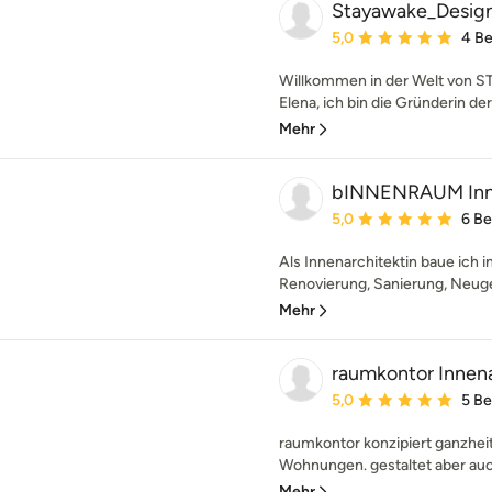
Stayawake_Desig
Durchschnittliche Bewe
5,0
4 B
Willkommen in der Welt von
Elena, ich bin die Gründerin 
Mehr
bINNENRAUM Innen
Durchschnittliche Bewe
5,0
6 B
Als Innenarchitektin baue ich i
Renovierung, Sanierung, Neuges
Mehr
raumkontor Innena
Durchschnittliche Bewe
5,0
5 B
raumkontor konzipiert ganzheit
Wohnungen. gestaltet aber auc
Mehr