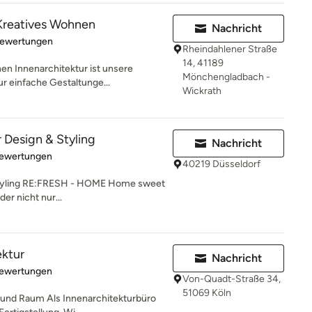
eatives Wohnen
Nachricht
rtung: 5 von 5 Sternen
Bewertungen
Rheindahlener Straße
14, 41189
 Innenarchitektur ist unsere
Mönchengladbach -
ur einfache Gestaltunge...
Wickrath
 Design & Styling
Nachricht
rtung: 5 von 5 Sternen
Bewertungen
40219 Düsseldorf
 Styling RE:FRESH - HOME Home sweet
r nicht nur...
ektur
Nachricht
rtung: 4.9 von 5 Sternen
Bewertungen
Von-Quadt-Straße 34,
51069 Köln
und Raum Als Innenarchitekturbüro