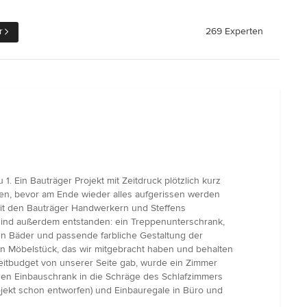
r
269 Experten
 Ein Bauträger Projekt mit Zeitdruck plötzlich kurz
rgen, bevor am Ende wieder alles aufgerissen werden
mit den Bauträger Handwerkern und Steffens
s sind außerdem entstanden: ein Treppenunterschrank,
en Bäder und passende farbliche Gestaltung der
ein Möbelstück, das wir mitgebracht haben und behalten
 Zeitbudget von unserer Seite gab, wurde ein Zimmer
inen Einbauschrank in die Schräge des Schlafzimmers
rojekt schon entworfen) und Einbauregale in Büro und