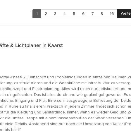
Weite
1
2
3
4
5
6
7
8
16
e & Lichtplaner in Kaarst
fall-Phase 2. Feinschliff und Problemlösungen in einzelnen Räumen Zu 1.
dfliesung zu strukturieren und die Wohnküche mit Infrastruktur zu verso
chtkonzept und Elektroplanung. Alles wird rasch durchdiskutiert und 
sch eingeflochten. Das ist alles durch und wie geplant gut geworde. E
ohnküche, Eingang und Flur. Eine sehr ausgewogene Befliesung der beid
 in Ruhe zu finalisieren. Praktisch in jedem Zimmer findet sich schon 
Konzept für die Kleidung und Sanitärdinge. Immer, wenn es wieder Geld und
 wir die untere Treppe mit einem Passepartout an der Wand versehen. E
für viele Details. Anstehend sind nur noch die Umsetzung von Keller (P
d bis bald!”