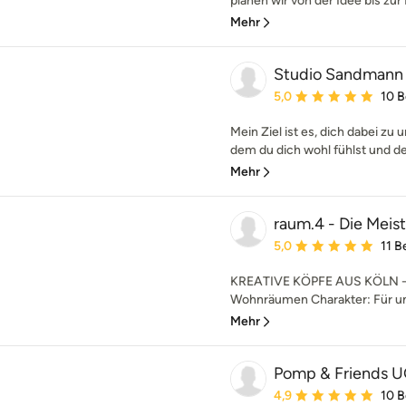
planen wir von der Idee bis zur F
Mehr
Studio Sandmann
Durchschnittliche Bewe
5,0
10 
Mein Ziel ist es, dich dabei zu 
dem du dich wohl fühlst und der 
Mehr
raum.4 - Die Meis
Durchschnittliche Bewe
5,0
11 
KREATIVE KÖPFE AUS KÖLN - W
Wohnräumen Charakter: Für un
Mehr
Pomp & Friends 
Durchschnittliche Bewe
4,9
10 