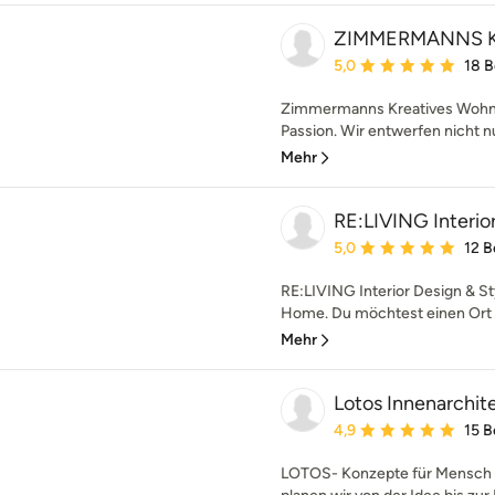
ZIMMERMANNS Kr
Durchschnittliche Bewe
5,0
18 
Zimmermanns Kreatives Wohnen
Passion. Wir entwerfen nicht n
Mehr
RE:LIVING Interior
Durchschnittliche Bewe
5,0
12 
RE:LIVING Interior Design &
Home. Du möchtest einen Ort de
Mehr
Lotos Innenarchit
Durchschnittliche Bewe
4,9
15 
LOTOS- Konzepte für Mensch 