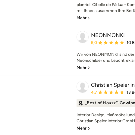
plan-id l Cibelle de Pádua - K
mit Ihnen zusammen Ihre Bedü
Mehr
NEONMONKI
Durchschnittliche Bewe
5,0
10 
Wir von NEONMONKI sind der E
Neonschilder und Leuchtreklamen
Mehr
Christian Speier 
Durchschnittliche Bewe
4,7
13 
„Best of Houzz“-Gewin
Interior Design, Maßmöbel und
Christian Speier Interior GmbH 
Mehr