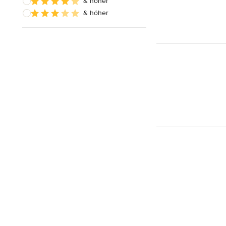
& höher
& höher