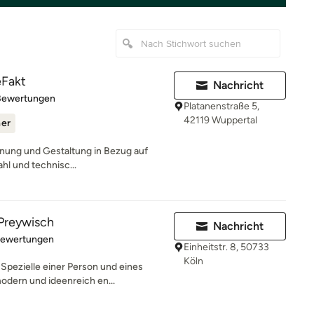
eFakt
Nachricht
rtung: 5 von 5 Sternen
Bewertungen
Platanenstraße 5,
42119 Wuppertal
ner
lanung und Gestaltung in Bezug auf
hl und technisc...
Preywisch
Nachricht
rtung: 4.9 von 5 Sternen
Bewertungen
Einheitstr. 8, 50733
Köln
Spezielle einer Person und eines
dern und ideenreich en...