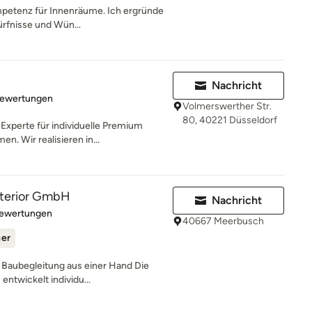
ompetenz für Innenräume. Ich ergründe
rfnisse und Wün...
Nachricht
rtung: 5 von 5 Sternen
Bewertungen
Volmerswerther Str.
80, 40221 Düsseldorf
xperte für individuelle Premium
. Wir realisieren in...
interior GmbH
Nachricht
rtung: 4.7 von 5 Sternen
Bewertungen
40667 Meerbusch
ner
 Baubegleitung aus einer Hand Die
entwickelt individu...