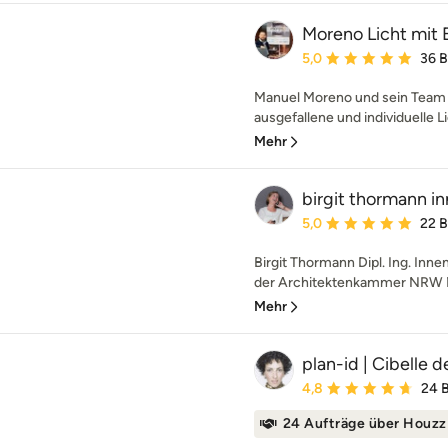
Moreno Licht mit 
Durchschnittliche Bewe
5,0
36 
Manuel Moreno und sein Team r
ausgefallene und individuelle Li
Mehr
birgit thormann i
Durchschnittliche Bewe
5,0
22 
Birgit Thormann Dipl. Ing. Inne
der Architektenkammer NRW Me
Mehr
plan-id | Cibelle 
Durchschnittliche Bewe
4,8
24 
24 Aufträge über Houzz