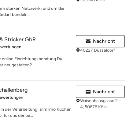
nem starken Netzwerk rund um die
edarf bündeln...
 & Stricker GbR
Nachricht
rtung: 5 von 5 Sternen
ewertungen
40227 Düsseldorf
lle online Einrichtungsberatung Du
er neugestalten?...
challenberg
Nachricht
rtung: 5 von 5 Sternen
Bewertungen
Waisenhausgasse 2 –
4, 50676 Köln
in der Verarbeitung: allmilmö Küchen
 für uns der be...