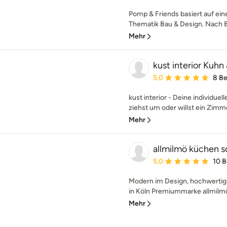
Pomp & Friends basiert auf ei
Thematik Bau & Design. Nach B
Mehr
kust interior Kuhn
Durchschnittliche Bewe
5,0
8 B
kust interior - Deine individue
ziehst um oder willst ein Zimm
Mehr
allmilmö küchen s
Durchschnittliche Bewe
5,0
10 
Modern im Design, hochwertig 
in Köln Premiummarke allmilmö:
Mehr