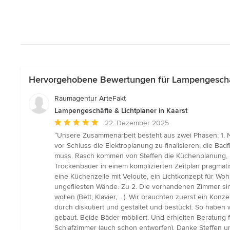
Hervorgehobene Bewertungen für Lampengeschäft
Raumagentur ArteFakt
Lampengeschäfte & Lichtplaner in Kaarst
Durchschnittliche
22. Dezember 2025
Bewertung:
“Unsere Zusammenarbeit besteht aus zwei Phasen: 1. Not
5
vor Schluss die Elektroplanung zu finalisieren, die Ba
von
muss. Rasch kommen von Steffen die Küchenplanung, Li
5
Trockenbauer in einem komplizierten Zeitplan pragmati
Sternen
eine Küchenzeile mit Veloute, ein Lichtkonzept für W
ungefliesten Wände. Zu 2. Die vorhandenen Zimmer sind
wollen (Bett, Klavier, ...). Wir brauchten zuerst ein 
durch diskutiert und gestaltet und bestückt. So haben
gebaut. Beide Bäder möbliert. Und erhielten Beratung 
Schlafzimmer (auch schon entworfen). Danke Steffen un