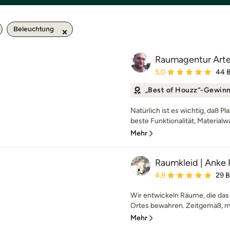
Beleuchtung
Raumagentur Art
Durchschnittliche Bewe
5,0
44 
„Best of Houzz“-Gewin
Natürlich ist es wichtig, daß P
beste Funktionalität, Materialwa
Mehr
Raumkleid | Anke 
Durchschnittliche Bewe
4,9
29 
Wir entwickeln Räume, die das 
Ortes bewahren. Zeitgemäß, mo
Mehr