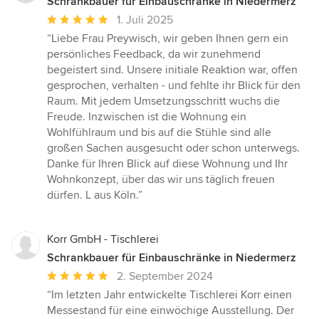
Schrankbauer für Einbauschränke in Niedermerz
Durchschnittliche
1. Juli 2025
Bewertung:
“Liebe Frau Preywisch, wir geben Ihnen gern ein
5
persönliches Feedback, da wir zunehmend
von
begeistert sind. Unsere initiale Reaktion war, offen
5
gesprochen, verhalten - und fehlte ihr Blick für den
Sternen
Raum. Mit jedem Umsetzungsschritt wuchs die
Freude. Inzwischen ist die Wohnung ein
Wohlfühlraum und bis auf die Stühle sind alle
großen Sachen ausgesucht oder schon unterwegs.
Danke für Ihren Blick auf diese Wohnung und Ihr
Wohnkonzept, über das wir uns täglich freuen
dürfen. L aus Köln.”
Korr GmbH - Tischlerei
Schrankbauer für Einbauschränke in Niedermerz
Durchschnittliche
2. September 2024
Bewertung:
“Im letzten Jahr entwickelte Tischlerei Korr einen
5
Messestand für eine einwöchige Ausstellung. Der