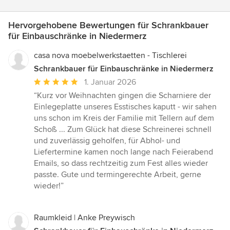
Hervorgehobene Bewertungen für Schrankbauer
für Einbauschränke in Niedermerz
casa nova moebelwerkstaetten - Tischlerei
Schrankbauer für Einbauschränke in Niedermerz
Durchschnittliche
1. Januar 2026
Bewertung:
“Kurz vor Weihnachten gingen die Scharniere der
5
Einlegeplatte unseres Esstisches kaputt - wir sahen
von
uns schon im Kreis der Familie mit Tellern auf dem
5
Schoß ... Zum Glück hat diese Schreinerei schnell
Sternen
und zuverlässig geholfen, für Abhol- und
Liefertermine kamen noch lange nach Feierabend
Emails, so dass rechtzeitig zum Fest alles wieder
passte. Gute und termingerechte Arbeit, gerne
wieder!”
Raumkleid | Anke Preywisch