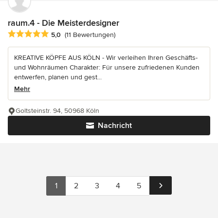
raum.4 - Die Meisterdesigner
Durchschnittliche Bewertung: 5 von 5 Sternen
5,0
(11 Bewertungen)
KREATIVE KÖPFE AUS KÖLN - Wir verleihen Ihren Geschäfts-
und Wohnräumen Charakter: Für unsere zufriedenen Kunden
entwerfen, planen und gest...
Mehr
Goltsteinstr. 94, 50968 Köln
Nachricht
1
2
3
4
5