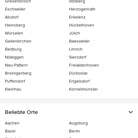
Grevenbroich
Stolberg
Eschweiler
Herzogenrath
Alsdorf
Erkelenz
Heinsberg
Hückelhoven
Würselen
Jülich
Geilenkirchen
Baesweiler
Bedburg
Linnich
Nideggen
Siersdorf
Neu-Pattern
Freialdenhoven
Breinigerberg
Dürboslar
Puffendorf
Engelsdorf
Kleinhau
Kornelimünster
Beliebte Orte
Aachen
Augsburg
Basel
Berlin