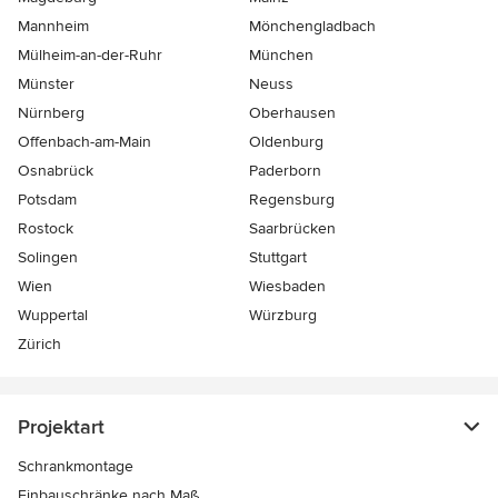
Mannheim
Mönchen­gladbach
Mülheim-an-der-Ruhr
München
Münster
Neuss
Nürnberg
Oberhausen
Offenbach-am-Main
Oldenburg
Osnabrück
Paderborn
Potsdam
Regensburg
Rostock
Saarbrücken
Solingen
Stuttgart
Wien
Wiesbaden
Wuppertal
Würzburg
Zürich
Projektart
Schrankmontage
Einbauschränke nach Maß